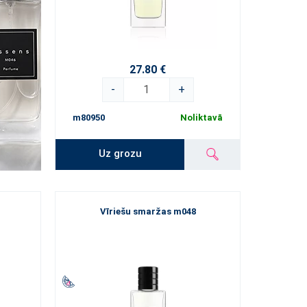
27.80 €
-
+
m80950
Noliktavā
Uz grozu
Vīriešu smaržas m048