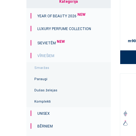
Kategorija
NEW
YEAR OF BEAUTY 2026
LUXURY PERFUME COLLECTION
m90
NEW
SIEVIETĒM
VĪRIEŠIEM
Smaržas
Paraugi
Dušas želejas
Komplekti
UNISEX
BĒRNIEM