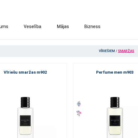
tums
Veselība
Mājas
Bizness
VĪRIEŠIEM
/
SMARŽAS
Vīriešu smaržas m902
Perfume men m903