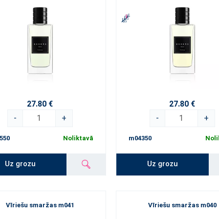
27.80 €
27.80 €
-
+
-
+
550
Noliktavā
m04350
Noli
Uz grozu
Uz grozu
Vīriešu smaržas m041
Vīriešu smaržas m040