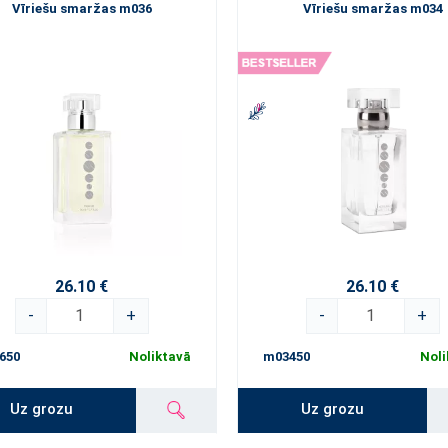
Vīriešu smaržas m036
Vīriešu smaržas m034
26.10 €
26.10 €
-
+
-
+
650
Noliktavā
m03450
Noli
Uz grozu
Uz grozu