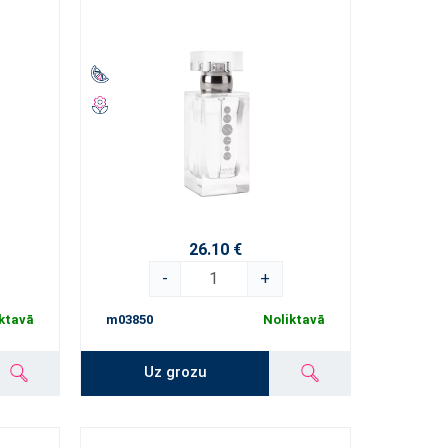
26.10 €
-
+
ktavā
m03850
Noliktavā
Uz grozu