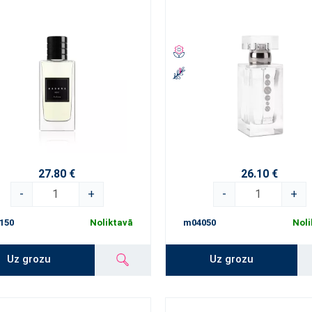
27.80 €
26.10 €
-
+
-
+
150
Noliktavā
m04050
Noli
Uz grozu
Uz grozu