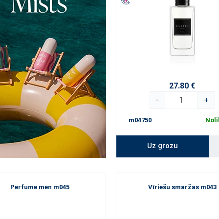
27.80 €
-
+
m04750
Noli
Uz grozu
Perfume men m045
Vīriešu smaržas m043