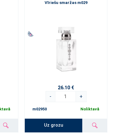
Vīriešu smaržas m029
26.10 €
-
+
ktavā
m02950
Noliktavā
Uz grozu