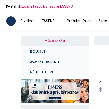
Kontakti
|
Uzsāciet savu biznesu ar ESSENS
E-veikals
ESSENS
Produktu līnijas
Skais
MĒS IESAKĀM
EXCLUSIVE
JAUNĀKIE PRODUKTI
MŪSU IETEIKUMI