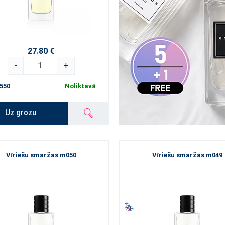
27.80 €
-
+
550
Noliktavā
Uz grozu
Vīriešu smaržas m050
Vīriešu smaržas m049