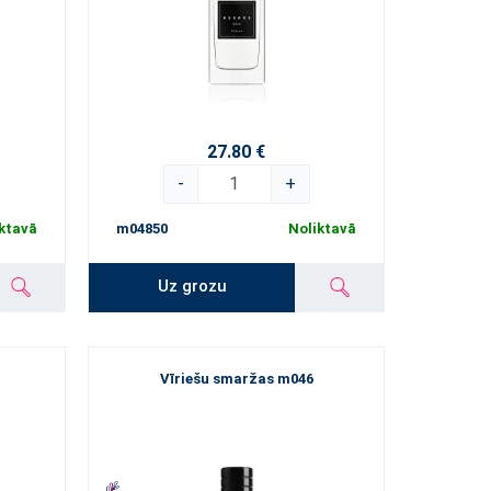
27.80 €
-
+
ktavā
m04850
Noliktavā
Uz grozu
Vīriešu smaržas m046