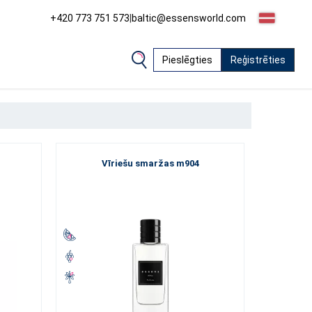
+420 773 751 573
|
baltic@essensworld.com
Pieslēgties
Reģistrēties
Vīriešu smaržas m904