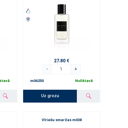
27.80 €
-
+
ktavā
m04250
Noliktavā
Uz grozu
Vīriešu smaržas m038