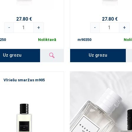
27.80 €
27.80 €
-
+
-
+
250
Noliktavā
m90350
Noli
Uz grozu
Uz grozu
Vīriešu smaržas m905