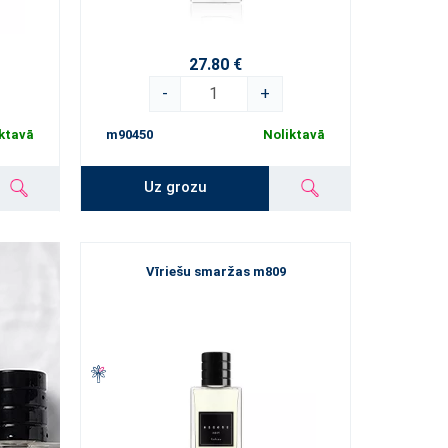
27.80 €
-
+
ktavā
m90450
Noliktavā
Uz grozu
Vīriešu smaržas m809