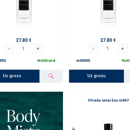
27.80 €
27.80 €
-
+
-
+
050
Noliktavā
m04950
Noli
Uz grozu
Uz grozu
Vīriešu smaržas m047