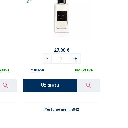
27.80 €
-
+
ktavā
m04650
Noliktavā
Uz grozu
Perfume men m042