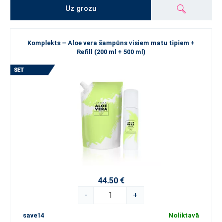
Uz grozu
Komplekts – Aloe vera šampūns visiem matu tipiem +
Refill (200 ml + 500 ml)
44.50 €
-
+
save14
Noliktavā