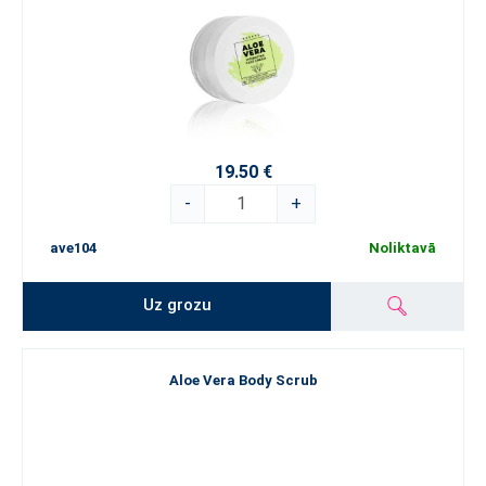
19.50 €
-
+
ave104
Noliktavā
Uz grozu
Aloe Vera Body Scrub