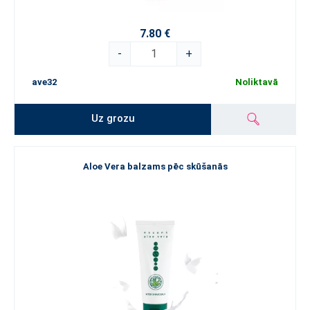
7.80 €
-
+
ave32
Noliktavā
Uz grozu
Aloe Vera balzams pēc skūšanās