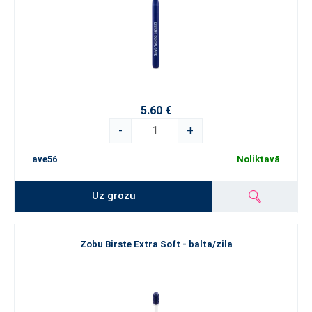
5.60 €
-
+
ave56
Noliktavā
Uz grozu
Zobu Birste Extra Soft - balta/zila