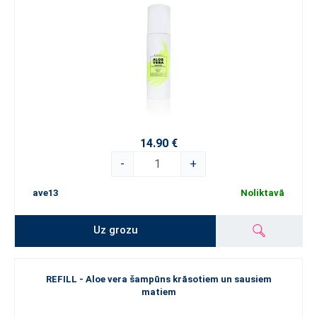
14.90 €
-
+
ave13
Noliktavā
Uz grozu
REFILL - Aloe vera šampūns krāsotiem un sausiem
matiem