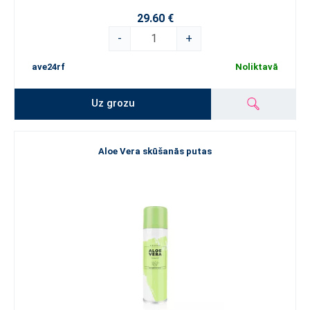
29.60 €
-
+
ave24rf
Noliktavā
Uz grozu
Aloe Vera skūšanās putas