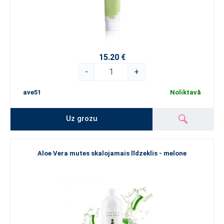
15.20 €
-
+
ave51
Noliktavā
Uz grozu
Aloe Vera mutes skalojamais līdzeklis - melone