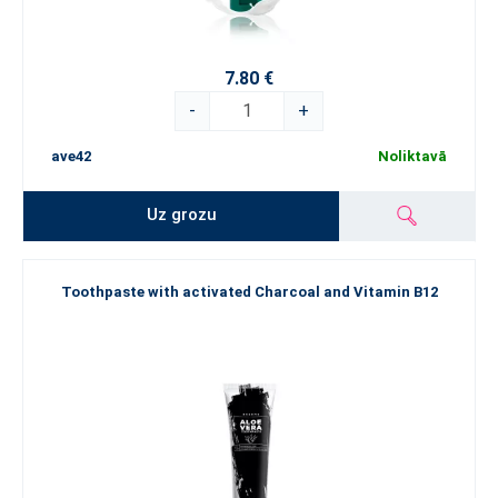
7.80 €
-
+
ave42
Noliktavā
Uz grozu
Toothpaste with activated Charcoal and Vitamin B12