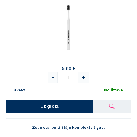
5.60 €
-
+
ave62
Noliktavā
Uz grozu
Zobu starpu tīrītāju komplekts 6 gab.