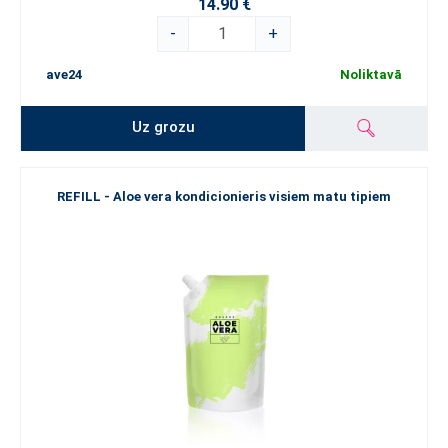
14.90 €
-
+
ave24
Noliktavā
Uz grozu
REFILL - Aloe vera kondicionieris visiem matu tipiem