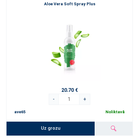
Aloe Vera Soft Spray Plus
20.70 €
-
+
ave65
Noliktavā
Uz grozu