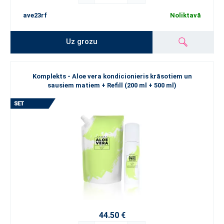
ave23rf
Noliktavā
Uz grozu
Komplekts - Aloe vera kondicionieris krāsotiem un
sausiem matiem + Refill (200 ml + 500 ml)
44.50 €