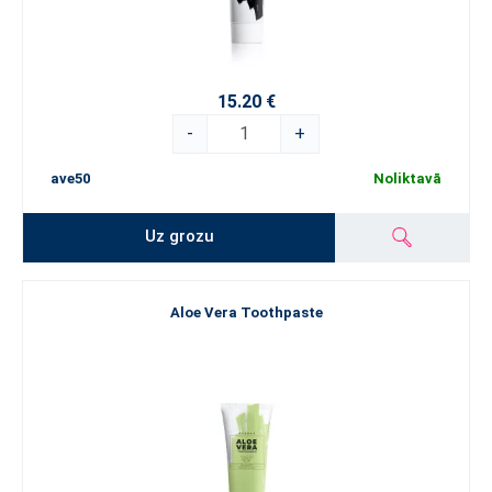
15.20 €
-
+
ave50
Noliktavā
Uz grozu
Aloe Vera Toothpaste