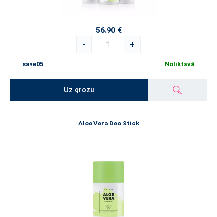
56.90 €
-
+
save05
Noliktavā
Uz grozu
Aloe Vera Deo Stick