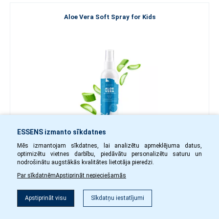
Aloe Vera Soft Spray for Kids
ESSENS izmanto sīkdatnes
Mēs izmantojam sīkdatnes, lai analizētu apmeklējuma datus,
20.70 €
optimizētu vietnes darbību, piedāvātu personalizētu saturu un
nodrošinātu augstākās kvalitātes lietotāja pieredzi.
-
+
Par sīkdatnēm
Apstiprināt nepieciešamās
ave66
Noliktavā
Apstiprināt visu
Sīkdatņu iestatījumi
Uz grozu