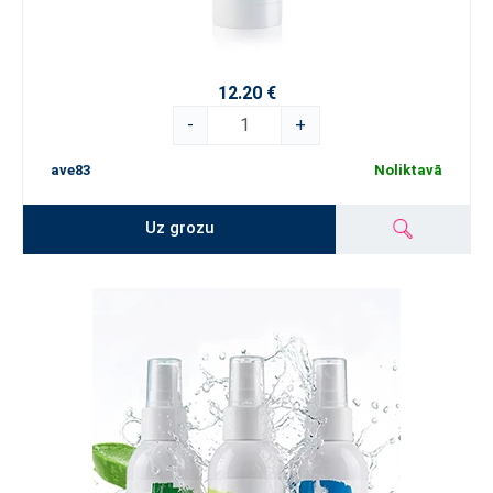
12.20 €
-
+
ave83
Noliktavā
Uz grozu