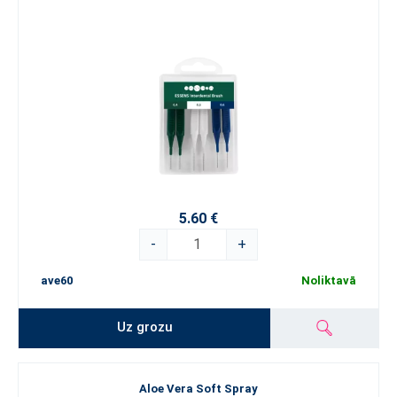
5.60 €
-
+
ave60
Noliktavā
Uz grozu
Aloe Vera Soft Spray