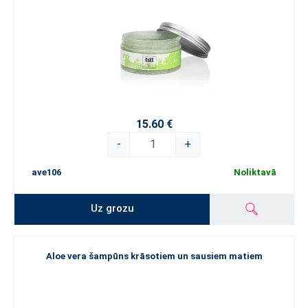
15.60 €
-
+
ave106
Noliktavā
Uz grozu
Aloe vera šampūns krāsotiem un sausiem matiem