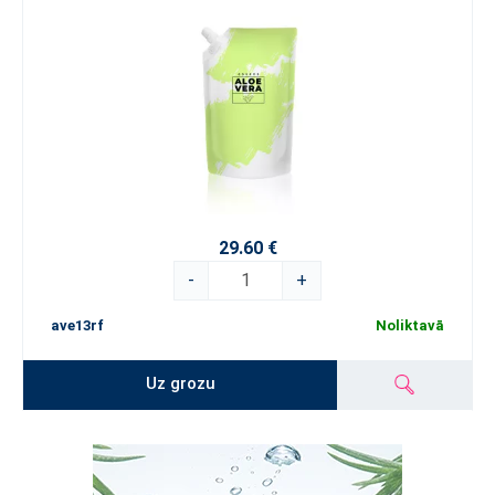
29.60 €
-
+
ave13rf
Noliktavā
Uz grozu