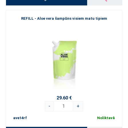
REFILL - Aloe vera šampūns visiem matu tipiem
29.60 €
-
+
ave14rf
Noliktavā