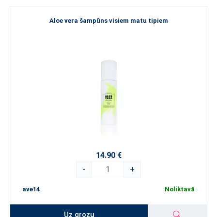
Aloe vera šampūns visiem matu tipiem
14.90 €
-
+
ave14
Noliktavā
Uz grozu