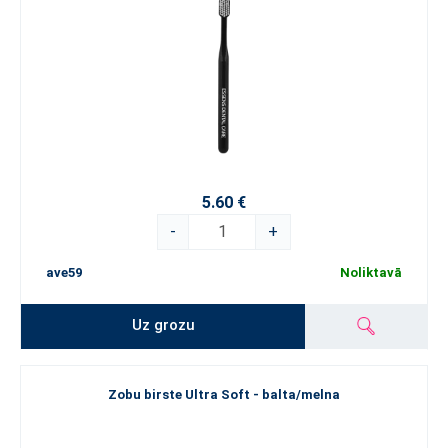
5.60 €
-
+
ave59
Noliktavā
Uz grozu
Zobu birste Ultra Soft - balta/melna