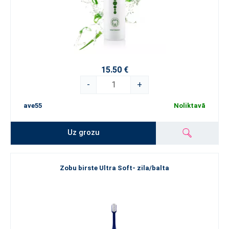
15.50 €
-
+
ave55
Noliktavā
Uz grozu
Zobu birste Ultra Soft- zila/balta