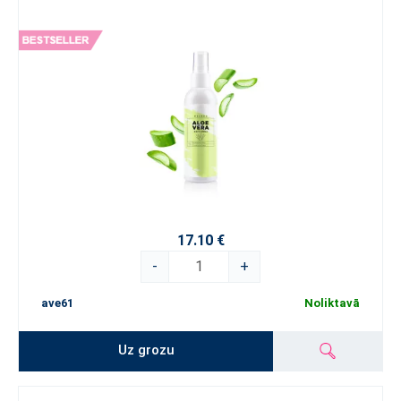
17.10 €
-
+
ave61
Noliktavā
Uz grozu