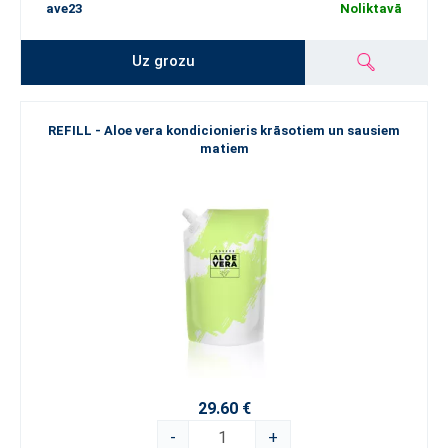
ave23
Noliktavā
Uz grozu
REFILL - Aloe vera kondicionieris krāsotiem un sausiem
matiem
29.60 €
-
+