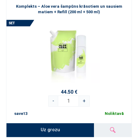
Komplekts – Aloe vera šampūns krāsotiem un sausiem
matiem + Refill (200 ml + 500 ml)
44.50 €
-
+
save13
Noliktavā
Uz grozu