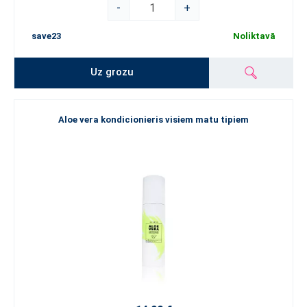
-
+
save23
Noliktavā
Uz grozu
Aloe vera kondicionieris visiem matu tipiem