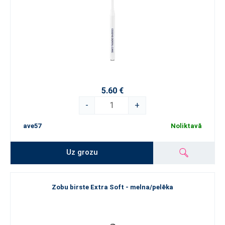
5.60 €
-
+
ave57
Noliktavā
Uz grozu
Zobu birste Extra Soft - melna/pelēka