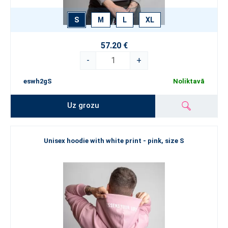
S
M
L
XL
57.20 €
-
+
eswh2gS
Noliktavā
Uz grozu
Unisex hoodie with white print - pink, size S