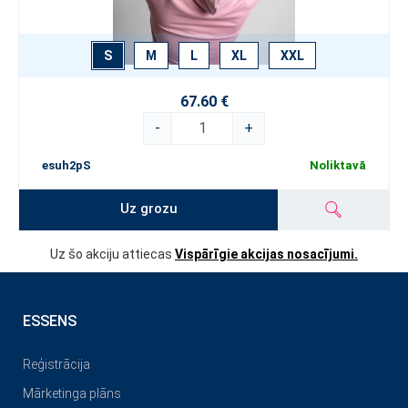
S
M
L
XL
XXL
67.60 €
-
+
esuh2pS
Noliktavā
Uz grozu
Uz šo akciju attiecas
Vispārīgie akcijas nosacījumi.
ESSENS
Reģistrācija
Mārketinga plāns