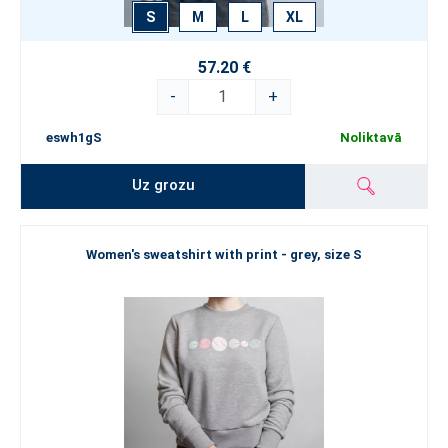
S
M
L
XL
57.20 €
-
+
eswh1gS
Noliktavā
Uz grozu
Women's sweatshirt with print - grey, size S