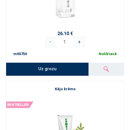
26.10 €
-
+
m00750
Noliktavā
Uz grozu
Kāju krēms