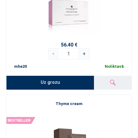
56.40 €
-
+
mhe20
Noliktavā
Uz grozu
Thyme cream