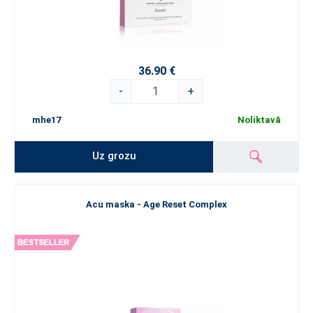
36.90 €
-
+
mhe17
Noliktavā
Uz grozu
Acu maska - Age Reset Complex