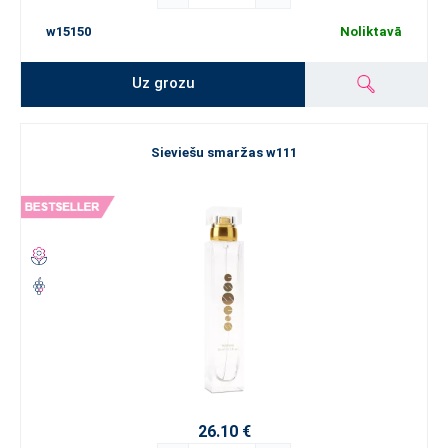
w15150
Noliktavā
Uz grozu
Sieviešu smaržas w111
26.10 €