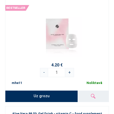
4.20 €
-
+
mhe11
Noliktavā
Uz grozu
Aloe Vera 99.5% Gel Drink - vitamin C - food supplement