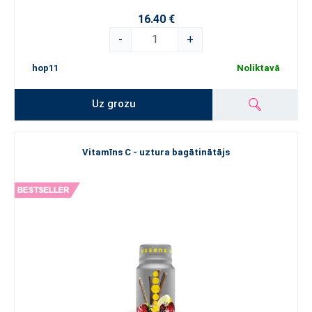
16.40 €
-
+
hop11
Noliktavā
Uz grozu
Vitamīns C - uztura bagātinātājs