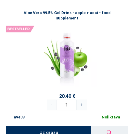
Aloe Vera 99.5% Gel Drink - apple + acai - food
supplement
20.40 €
-
+
ave03
Noliktavā
Uz grozu