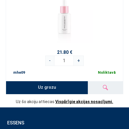
21.80 €
-
+
mhe09
Noliktavā
Uz grozu
Uz šo akciju attiecas
Vispārīgie akcijas nosacījumi.
ESSENS