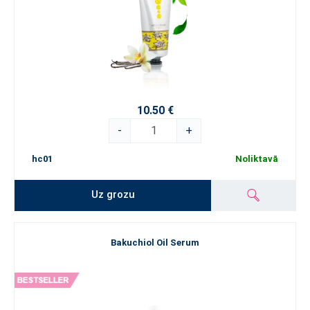
10.50 €
-
+
hc01
Noliktavā
Uz grozu
Bakuchiol Oil Serum