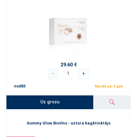
29.60 €
-
+
nsd83
Mazāk par 5 gab
Uz grozu
Gummy Glow Biotīns - uztura bagātinātājs