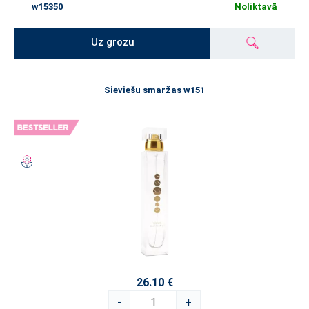
w15350
Noliktavā
Uz grozu
Sieviešu smaržas w151
26.10 €
-
+