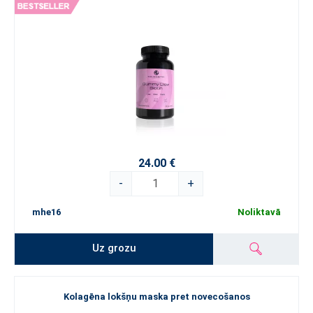
24.00 €
-
+
mhe16
Noliktavā
Uz grozu
Kolagēna lokšņu maska pret novecošanos