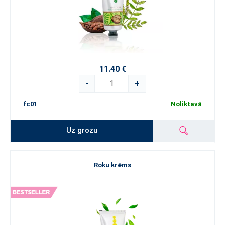
11.40 €
-
+
fc01
Noliktavā
Uz grozu
Roku krēms