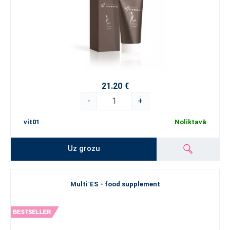
21.20 €
-
+
vit01
Noliktavā
Uz grozu
Multi´ES - food supplement