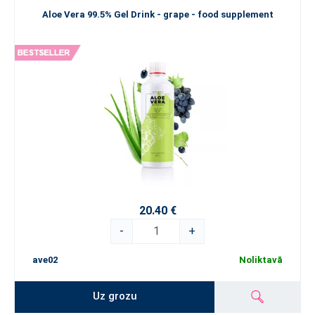
Aloe Vera 99.5% Gel Drink - grape - food supplement
20.40 €
-
+
ave02
Noliktavā
Uz grozu