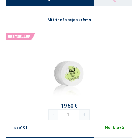
Mitrinošs sejas krēms
19.50 €
-
+
ave104
Noliktavā