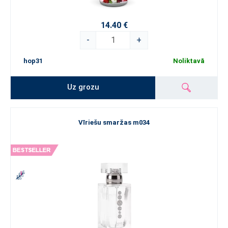
14.40 €
-
+
hop31
Noliktavā
Uz grozu
Vīriešu smaržas m034