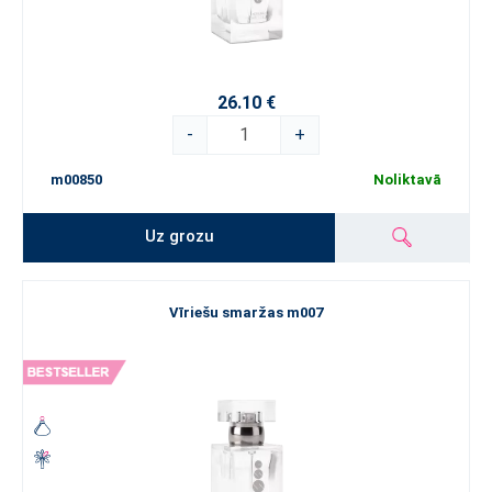
26.10 €
-
+
m00850
Noliktavā
Uz grozu
Vīriešu smaržas m007