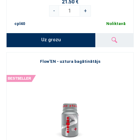
21.50 €
-
+
cpl40
Noliktavā
Uz grozu
Flow'EN - uztura bagātinātājs