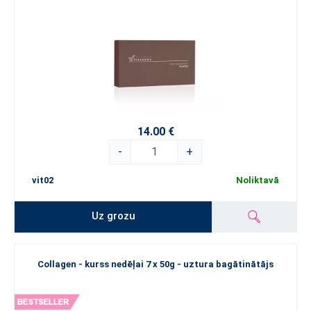
14.00 €
-
+
vit02
Noliktavā
Uz grozu
Collagen - kurss nedēļai 7 x 50g - uztura bagātinātājs