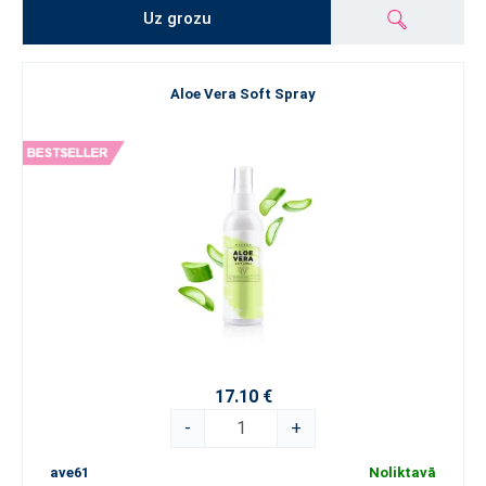
Uz grozu
Aloe Vera Soft Spray
17.10 €
-
+
ave61
Noliktavā