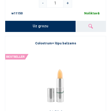
-
+
w11150
Noliktavā
Uz grozu
Colostrum+ lūpu balzams