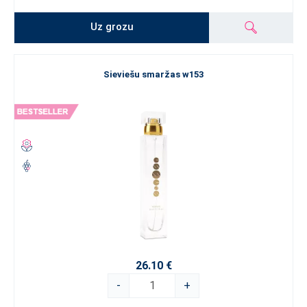
Uz grozu
Sieviešu smaržas w153
26.10 €
-
+