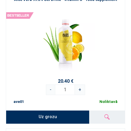
20.40 €
-
+
ave01
Noliktavā
Uz grozu