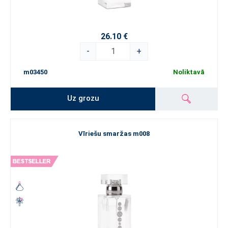
26.10 €
-
+
m03450
Noliktavā
Uz grozu
Vīriešu smaržas m008