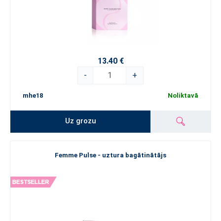
13.40 €
-
+
mhe18
Noliktavā
Uz grozu
Femme Pulse - uztura bagātinātājs