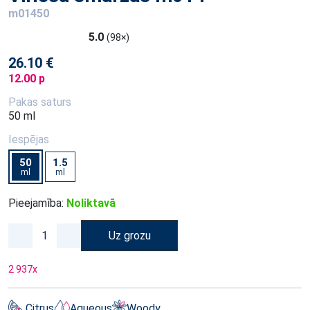
m01450
5.0
(98×)
26.10 €
12.00 p
Pakas saturs
50 ml
Iespējas
50
1.5
ml
ml
Pieejamība:
Noliktavā
Uz grozu
2 937
x
Citrus
Aqueous
Woody