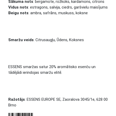
Sākuma nots
: bergamote, rožkoks, kardamons, citrons
Vidus nots
: estragons, salvija, ciedrs, garšvielu maisījums
Beigu nots
: ambra, safrāns, muskuss, koksne
Smaržu veids
: Citrusaugļu, Ūdens, Koksnes
ESSENS smaržas satur 20% aromātisko esenču un
tādējādi ierindojas smaržu elitē.
Ražotājs
: ESSENS EUROPE SE, Zaoralova 3045/1e, 628 00
Brno