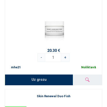
20.30 €
-
+
mhe21
Noliktavā
Uz grozu
Skin Renewal Duo Fish