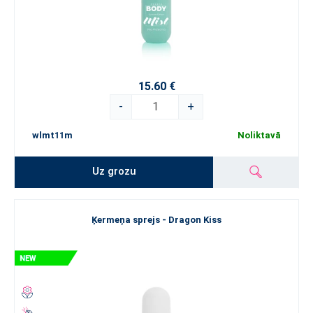
15.60 €
-
+
wlmt11m
Noliktavā
Uz grozu
Ķermeņa sprejs - Dragon Kiss