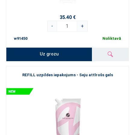
nodrošina, ka jūs saņemat tikai augstākās klases preces, kurās ir
vērts ieguldīt.
35.40 €
Atklāj savu piedzīvojumu kāro Alter Ego un palutini sevi ar
greznību
-
+
Atver durvis priekam un ielaid savā dzīvē, vannasistabā un
w91450
Noliktavā
kosmētikas somiņā jaunu svaigu vēsmu.
Izmēģini ko jaunu
.
Sajūti
aizraujošo sajūtu, uzklājot jaunu lūpu krāsu vai acu ēnas toni,
Uz grozu
palutini sevi ar pavisam jaunu aromātu un izbaudi iepirkšanos tā, it
kā atrastos greznā universālveikalā Londonā uz Oksfordstrītas.
Tu saņemsi tikai vislabāko aprūpi, kvalitāti un lielisku sajūtu savai
pašpārliecības kokteiļa deva, un vari būt drošs – ESSENS būs ar
REFILL uzpildes iepakojums - Seju attīrošs gels
tevi ik uz soļa.
Izbaudi katru dienu tā, kā vēlies tu. Atpūtini ķermeni ar labsajūtas
procedūrām, baudi sauli pludmalē un veldzējies jūrā, pelnīti iedzer
kafiju vai kokteili kopā ar draugiem pēc darba dienas, dejo klubā vai
mājās. Dari to, ko kāro sirds. ESSENS vienmēr būs tev līdzās,
sniedzot perfektu esenču sajaukumu. Vari būt drošs – tu jutīsies
kā greznības un bezgalīga skaistuma pasaulē.
Iekļauj sev apkārt visu, kas dara tevi laimīgu. To, kas sagādā prieku.