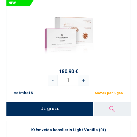
180.90 €
-
+
setmhe16
Mazāk par 5 gab
Uz grozu
Krēmveida konsīleris Light Vanilla (01)