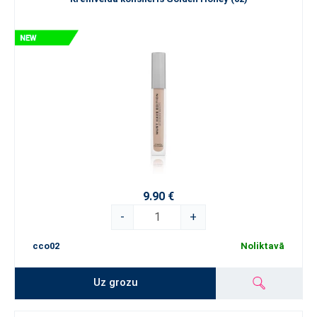
9.90 €
-
+
cco02
Noliktavā
Uz grozu