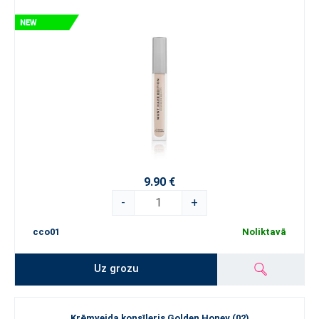
9.90 €
-
+
cco01
Noliktavā
Uz grozu
Krēmveida konsīleris Golden Honey (02)