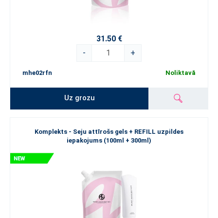
Tici – mūsu jaunie produkti tev uzburs plašu smaidu sejā. Nav ko
kavēties – sāc atklāt visas šīs skaistuma pērles jau tagad!
31.50 €
-
+
mhe02rfn
Noliktavā
Uz grozu
Komplekts - Seju attīrošs gels + REFILL uzpildes
iepakojums (100ml + 300ml)