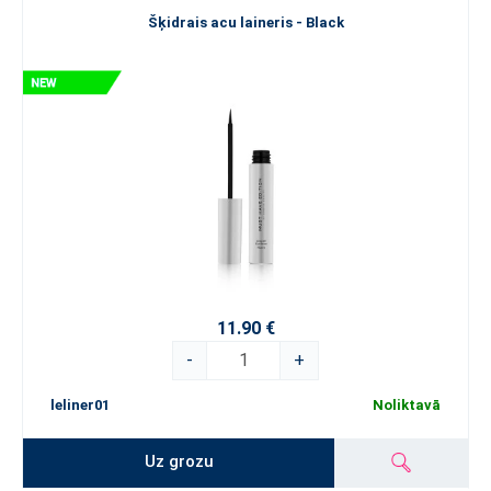
Šķidrais acu laineris - Black
11.90 €
-
+
leliner01
Noliktavā
Uz grozu