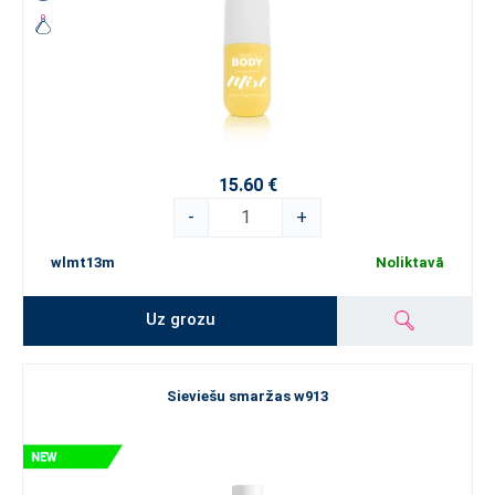
15.60 €
-
+
wlmt13m
Noliktavā
Uz grozu
Sieviešu smaržas w913