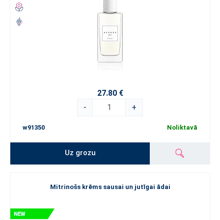
27.80 €
-
+
w91350
Noliktavā
Uz grozu
Mitrinošs krēms sausai un jutīgai ādai