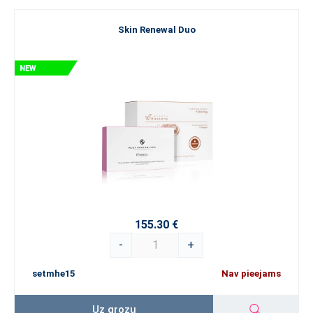
Skin Renewal Duo
155.30 €
-
+
setmhe15
Nav pieejams
Uz grozu