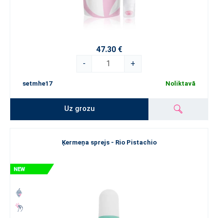
47.30 €
-
+
setmhe17
Noliktavā
Uz grozu
Ķermeņa sprejs - Rio Pistachio