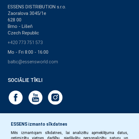
ESSENS DISTRIBUTION s.r.o.
Zaoralova 3045/1e
628 00
Brno - Líšeň
Czech Republic
+420 773 751 573
Mo - Fri 8:00 - 16:00
baltic@essensworld.com
SOCIĀLIE TĪKLI
ESSENS izmanto sīkdatnes
Mēs izmantojam sīkdatnes, lai analizētu apmeklējuma datus,
optimizētu vietnes darbību, piedāvātu personalizētu saturu un