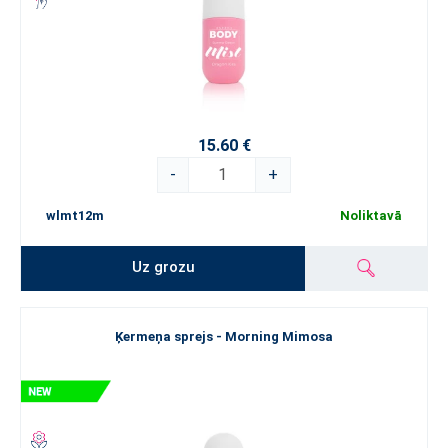
15.60 €
-
+
wlmt12m
Noliktavā
Uz grozu
Ķermeņa sprejs - Morning Mimosa