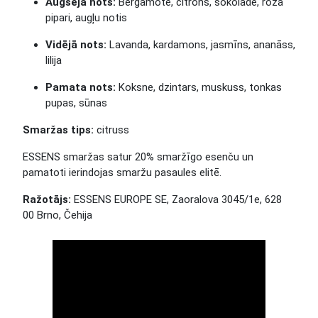
Augšējā nots:
Bergamote, citrons, šokolāde, rozā
pipari, augļu notis
Vidējā nots:
Lavanda, kardamons, jasmīns, ananāss,
lilija
Pamata nots:
Koksne, dzintars, muskuss, tonkas
pupas, sūnas
Smaržas tips:
citruss
ESSENS smaržas satur 20% smaržīgo esenču un
pamatoti ierindojas smaržu pasaules elitē.
Ražotājs:
ESSENS EUROPE SE, Zaoralova 3045/1e, 628
00 Brno, Čehija