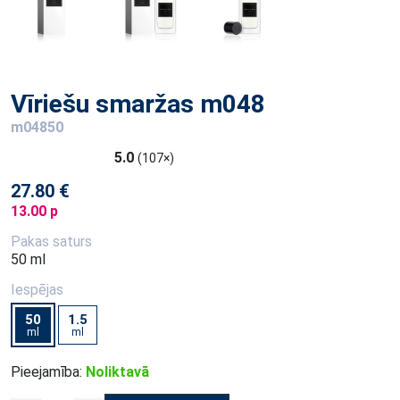
Vīriešu smaržas m048
m04850
5.0
(107×)
27.80 €
13.00 p
Pakas saturs
50 ml
Iespējas
50
1.5
ml
ml
Pieejamība:
Noliktavā