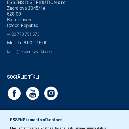
ESSENS DISTRIBUTION s.r.o.
Zaoralova 3045/1e
628 00
Brno - Líšeň
Czech Republic
+420 773 751 573
Mo - Fri 8:00 - 16:00
baltic@essensworld.com
SOCIĀLIE TĪKLI
ESSENS izmanto sīkdatnes
Mēs izmantojam sīkdatnes, lai analizētu apmeklējuma datus,