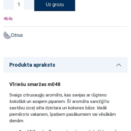
Uz grozu
464
x
Citrus
Produkta apraksts
Vīriešu smaržas m048
Svaigs citrusaugļu aromāts, kas savijas ar rūgteno
šokolādi un asajiem pipariem. Šī aromāta sarežģīto
sastāvu izceļ silta dzintara un koksnes bāze. Ideāli
piemērots vakariem, īpašiem pasākumiem vai vēsākām
dienām.