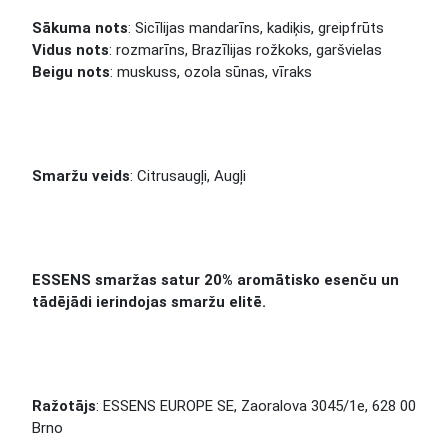
Sākuma nots
: Sicīlijas mandarīns, kadiķis, greipfrūts
Vidus nots
: rozmarīns, Brazīlijas rožkoks, garšvielas
Beigu nots
: muskuss, ozola sūnas, vīraks
Smaržu veids
: Citrusaugļi, Augļi
ESSENS smaržas satur 20% aromātisko esenču un
tādējādi ierindojas smaržu elitē.
Ražotājs
: ESSENS EUROPE SE, Zaoralova 3045/1e, 628 00
Brno