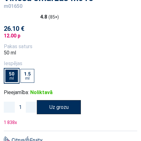
m01650
4.8
(85×)
26.10 €
12.00 p
Pakas saturs
50 ml
Iespējas
50
1.5
ml
ml
Pieejamība:
Noliktavā
Uz grozu
1 838
x
Citrus
Fruity