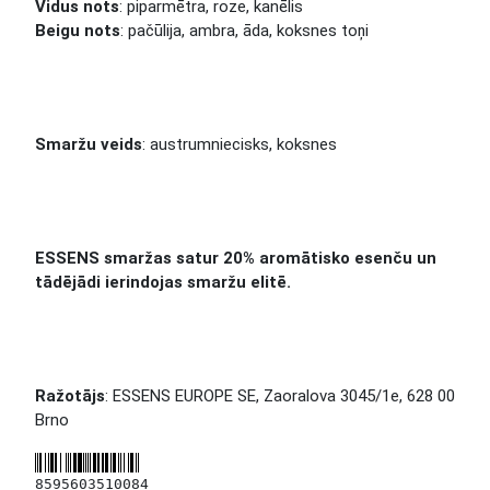
Vidus nots
: piparmētra, roze, kanēlis
Beigu nots
: pačūlija, ambra, āda, koksnes toņi
Smaržu veids
: austrumniecisks, koksnes
ESSENS smaržas satur 20% aromātisko esenču un
tādējādi ierindojas smaržu elitē.
Ražotājs
: ESSENS EUROPE SE, Zaoralova 3045/1e, 628 00
Brno
8595603510084