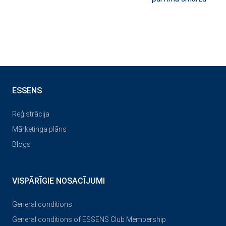
ESSENS
Reģistrācija
Mārketinga plāns
Blogs
VISPĀRĪGIE NOSACĪJUMI
General conditions
General conditions of ESSENS Club Membership