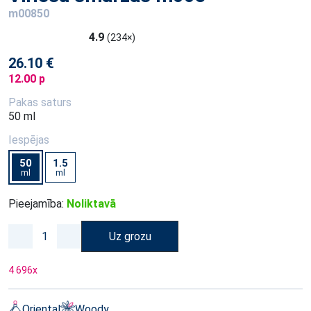
m00850
4.9
(234×)
26.10 €
12.00 p
Pakas saturs
50 ml
Iespējas
50
1.5
ml
ml
Pieejamība:
Noliktavā
Uz grozu
4 696
x
Oriental
Woody