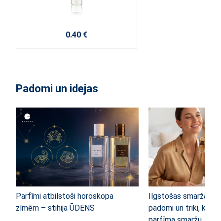
0.40 €
Padomi un idejas
Parfīmi atbilstoši horoskopa
Ilgstošas smaržas n
zīmēm – stihija ŪDENS
padomi un triki, kā pa
parfīma smaržu