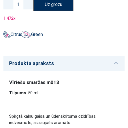
Uz grozu
1 472
x
Citrus
Green
Produkta apraksts
Vīriešu smaržas m013
Tilpums
: 50 ml
Spirgtā kalnu gaisa un ūdenskrituma dzidrības
iedvesmots, aizraujošs aromāts.