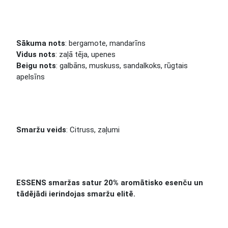
Sākuma nots
: bergamote, mandarīns
Vidus nots
: zaļā tēja, upenes
Beigu nots
: galbāns, muskuss, sandalkoks, rūgtais
apelsīns
Smaržu veids
: Citruss, zaļumi
ESSENS smaržas satur 20% aromātisko esenču un
tādējādi ierindojas smaržu elitē.