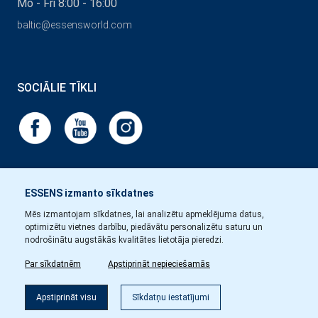
Mo - Fri 8:00 - 16:00
baltic@essensworld.com
SOCIĀLIE TĪKLI
ESSENS izmanto sīkdatnes
Mēs izmantojam sīkdatnes, lai analizētu apmeklējuma datus,
optimizētu vietnes darbību, piedāvātu personalizētu saturu un
nodrošinātu augstākās kvalitātes lietotāja pieredzi.
Par sīkdatnēm
Apstiprināt nepieciešamās
Apstiprināt visu
Sīkdatņu iestatījumi
Copyright © Essens 2026.