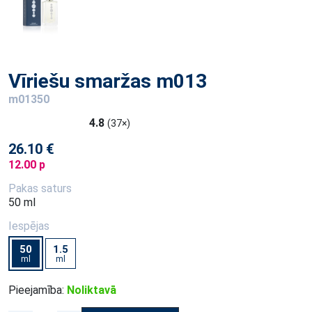
Vīriešu smaržas m013
m01350
4.8
(37×)
26.10 €
12.00 p
Pakas saturs
50 ml
Iespējas
50
1.5
ml
ml
Pieejamība:
Noliktavā