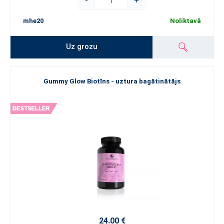
-
+
mhe20
Noliktavā
Uz grozu
Gummy Glow Biotīns - uztura bagātinātājs
24.00 €