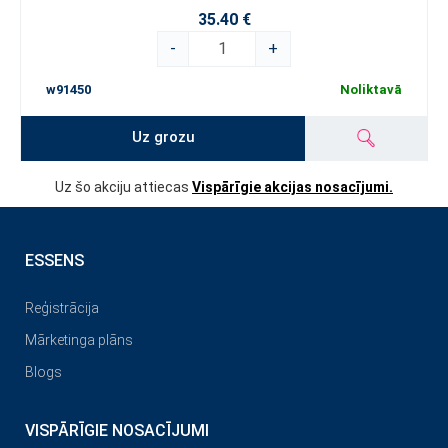
35.40 €
-
+
w91450
Noliktavā
Uz grozu
Uz šo akciju attiecas
Vispārīgie akcijas nosacījumi.
ESSENS
Reģistrācija
Mārketinga plāns
Blogs
VISPĀRĪGIE NOSACĪJUMI