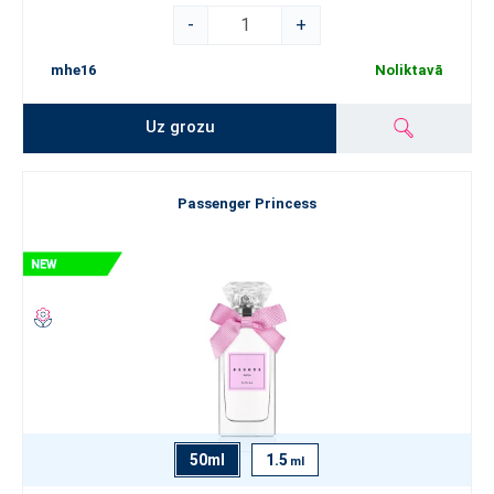
-
+
mhe16
Noliktavā
Uz grozu
Passenger Princess
50ml
1.5
ml