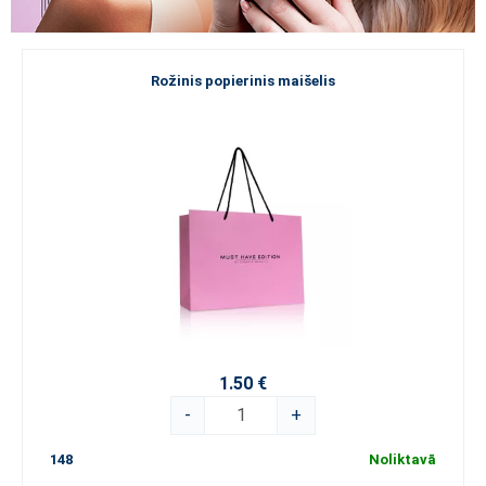
Rožinis popierinis maišelis
1.50 €
-
+
148
Noliktavā