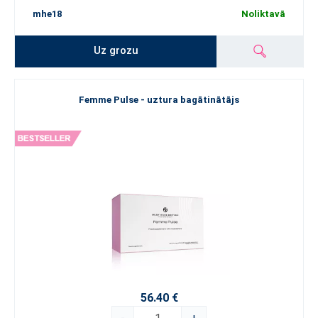
mhe18
Noliktavā
Uz grozu
Femme Pulse - uztura bagātinātājs
56.40 €