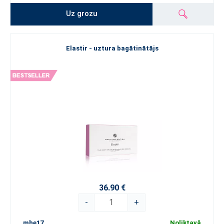
Uz grozu
Elastir - uztura bagātinātājs
36.90 €
-
+
mhe17
Noliktavā