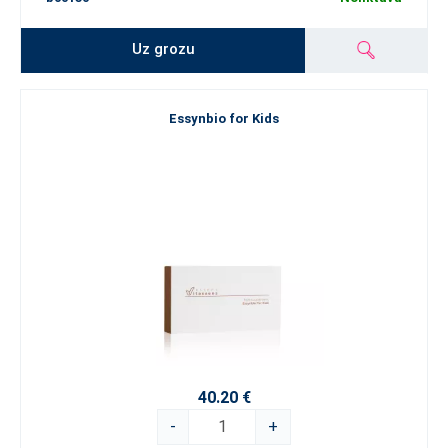
Uz grozu
Essynbio for Kids
40.20 €
-
+