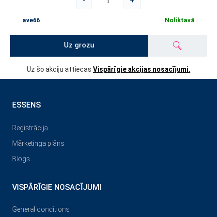
-
+
ave66
Noliktavā
Uz grozu
Uz šo akciju attiecas
Vispārīgie akcijas nosacījumi.
ESSENS
Reģistrācija
Mārketinga plāns
Blogs
VISPĀRĪGIE NOSACĪJUMI
General conditions