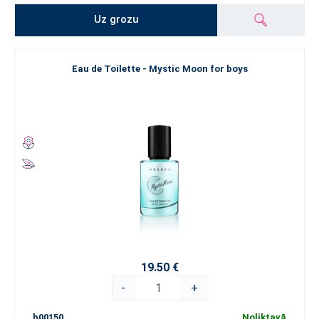
Uz grozu
Eau de Toilette - Mystic Moon for boys
19.50 €
-
+
b00150
Noliktavā