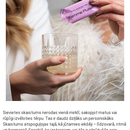
Sievietes skaistums nerodas vienā mirklī, sakopjot matus vai
rūpīgi izvēloties tērpu. Tas ir daudz dziļāks un personiskāks.
Skaistums atspoguļojas tajā, kā jūtamies iekšēji – līdzsvarā, ritmā