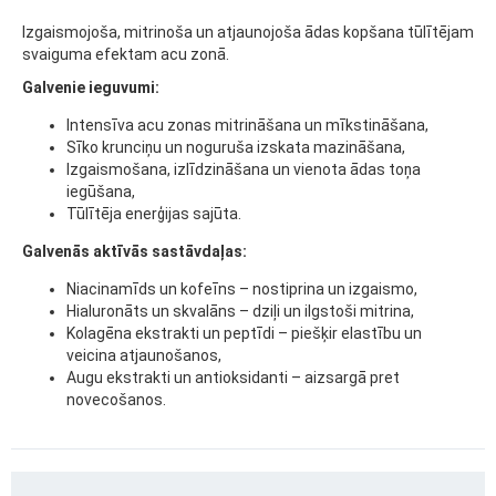
Izgaismojoša, mitrinoša un atjaunojoša ādas kopšana tūlītējam
svaiguma efektam acu zonā.
Galvenie ieguvumi:
Intensīva acu zonas mitrināšana un mīkstināšana,
Sīko krunciņu un noguruša izskata mazināšana,
Izgaismošana, izlīdzināšana un vienota ādas toņa
iegūšana,
Tūlītēja enerģijas sajūta.
Galvenās aktīvās sastāvdaļas:
Niacinamīds un kofeīns – nostiprina un izgaismo,
Hialuronāts un skvalāns – dziļi un ilgstoši mitrina,
Kolagēna ekstrakti un peptīdi – piešķir elastību un
veicina atjaunošanos,
Augu ekstrakti un antioksidanti – aizsargā pret
novecošanos.