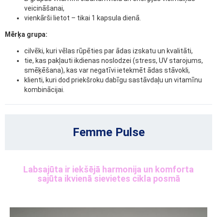
veicināšanai,
vienkārši lietot – tikai 1 kapsula dienā.
Mērķa grupa:
cilvēki, kuri vēlas rūpēties par ādas izskatu un kvalitāti,
tie, kas pakļauti ikdienas noslodzei (stress, UV starojums,
smēķēšana), kas var negatīvi ietekmēt ādas stāvokli,
klienti, kuri dod priekšroku dabīgu sastāvdaļu un vitamīnu
kombinācijai.
Femme Pulse
Labsajūta ir iekšējā harmonija un komforta
sajūta ikvienā sievietes cikla posmā