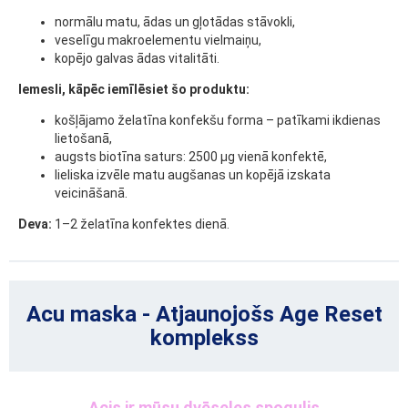
normālu matu, ādas un gļotādas stāvokli,
veselīgu makroelementu vielmaiņu,
kopējo galvas ādas vitalitāti.
Iemesli, kāpēc iemīlēsiet šo produktu:
košļājamo želatīna konfekšu forma – patīkami ikdienas
lietošanā,
augsts biotīna saturs: 2500 μg vienā konfektē,
lieliska izvēle matu augšanas un kopējā izskata
veicināšanā.
Deva:
1–2 želatīna konfektes dienā.
Acu maska - Atjaunojošs Age Reset
komplekss
Acis ir mūsu dvēseles spogulis