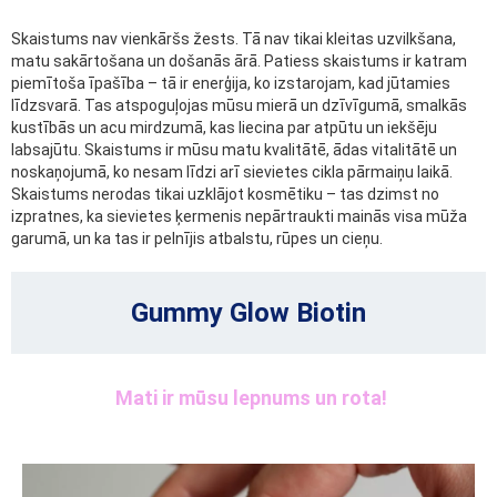
Skaistums nav vienkāršs žests. Tā nav tikai kleitas uzvilkšana,
matu sakārtošana un došanās ārā. Patiess skaistums ir katram
piemītoša īpašība – tā ir enerģija, ko izstarojam, kad jūtamies
līdzsvarā. Tas atspoguļojas mūsu mierā un dzīvīgumā, smalkās
kustībās un acu mirdzumā, kas liecina par atpūtu un iekšēju
labsajūtu. Skaistums ir mūsu matu kvalitātē, ādas vitalitātē un
noskaņojumā, ko nesam līdzi arī sievietes cikla pārmaiņu laikā.
Skaistums nerodas tikai uzklājot kosmētiku – tas dzimst no
izpratnes, ka sievietes ķermenis nepārtraukti mainās visa mūža
garumā, un ka tas ir pelnījis atbalstu, rūpes un cieņu.
Gummy Glow Biotin
Mati ir mūsu lepnums un rota!