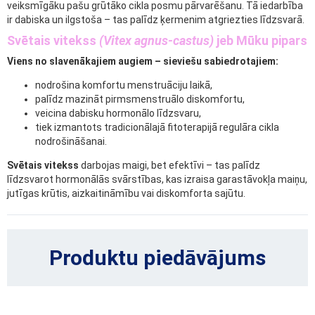
veiksmīgāku pašu grūtāko cikla posmu pārvarēšanu. Tā iedarbība
ir dabiska un ilgstoša – tas palīdz ķermenim atgriezties līdzsvarā.
Svētais vitekss
(Vitex agnus-castus)
jeb Mūku pipars
Viens no slavenākajiem augiem – sieviešu sabiedrotajiem:
nodrošina komfortu menstruāciju laikā,
palīdz mazināt pirmsmenstruālo diskomfortu,
veicina dabisku hormonālo līdzsvaru,
tiek izmantots tradicionālajā fitoterapijā regulāra cikla
nodrošināšanai.
Svētais vitekss
darbojas maigi, bet efektīvi – tas palīdz
līdzsvarot hormonālās svārstības, kas izraisa garastāvokļa maiņu,
jutīgas krūtis, aizkaitināmību vai diskomforta sajūtu.
Produktu piedāvājums