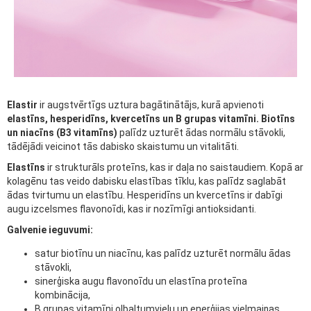
Elastir
ir augstvērtīgs uztura bagātinātājs, kurā apvienoti
elastīns, hesperidīns, kvercetīns un B grupas vitamīni. Biotīns
un niacīns (B3 vitamīns)
palīdz uzturēt ādas normālu stāvokli,
tādējādi veicinot tās dabisko skaistumu un vitalitāti.
Elastīns
ir strukturāls proteīns, kas ir daļa no saistaudiem. Kopā ar
kolagēnu tas veido dabisku elastības tīklu, kas palīdz saglabāt
ādas tvirtumu un elastību. Hesperidīns un kvercetīns ir dabīgi
augu izcelsmes flavonoīdi, kas ir nozīmīgi antioksidanti.
Galvenie ieguvumi:
satur biotīnu un niacīnu, kas palīdz uzturēt normālu ādas
stāvokli,
sinerģiska augu flavonoīdu un elastīna proteīna
kombinācija,
B grupas vitamīni olbaltumvielu un enerģijas vielmaiņas