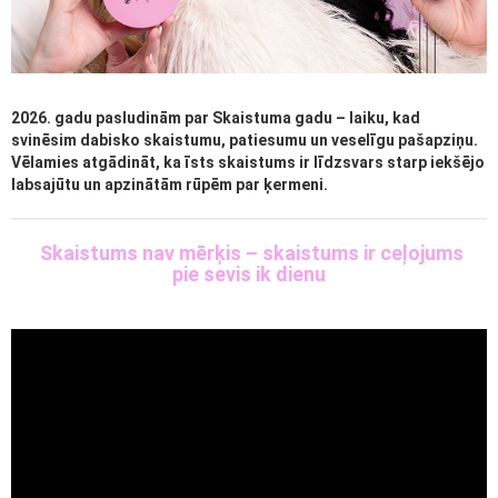
2026. gadu pasludinām par Skaistuma gadu – laiku, kad
svinēsim dabisko skaistumu, patiesumu un veselīgu pašapziņu.
Vēlamies atgādināt, ka īsts skaistums ir līdzsvars starp iekšējo
labsajūtu un apzinātām rūpēm par ķermeni.
Skaistums nav mērķis – skaistums ir ceļojums
pie sevis ik dienu