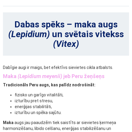
Dabas spēks – maka augs
(Lepidium)
un svētais vitekss
(Vitex)
Dabīgie augi ir maigs, bet efektīvs sievietes cikla atbalsts.
Maka
(Lepidium meyenii)
jeb Peru žeņšeņs
Tradicionāls Peru augs, kas palīdz nodrošināt:
fizisko un garīgo vitalitāti,
izturību pret stresu,
enerģijas stabilitāti,
izturību un spēka sajūtu.
Maka
augs jau paaudzēm tiek saistīts ar sievietes ķermeņa
harmonizēšanu, libido celšanu, enerģijas stabilizēšanu un