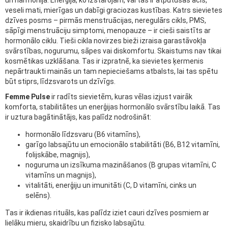
un harmonijā. Enerģijā, ko izstarojam, vai tās ir atpūtušās acis,
veseli mati, mierīgas un dabīgi graciozas kustības. Katrs sievietes
dzīves posms – pirmās menstruācijas, neregulārs cikls, PMS,
sāpīgi menstruāciju simptomi, menopauze – ir cieši saistīts ar
hormonālo ciklu. Tieši cikla novirzes bieži izraisa garastāvokļa
svārstības, nogurumu, sāpes vai diskomfortu. Skaistums nav tikai
kosmētikas uzklāšana. Tas ir izpratnē, ka sievietes ķermenis
nepārtraukti mainās un tam nepieciešams atbalsts, lai tas spētu
būt stiprs, līdzsvarots un dzīvīgs.
Femme Pulse
ir radīts sievietēm, kuras vēlas izjust vairāk
komforta, stabilitātes un enerģijas hormonālo svārstību laikā. Tas
ir uztura bagātinātājs, kas palīdz nodrošināt:
hormonālo līdzsvaru (B6 vitamīns),
garīgo labsajūtu un emocionālo stabilitāti (B6, B12 vitamīni,
folijskābe, magnijs),
noguruma un izsīkuma mazināšanos (B grupas vitamīni, C
vitamīns un magnijs),
vitalitāti, enerģiju un imunitāti (C, D vitamīni, cinks un
selēns).
Tas ir ikdienas rituāls, kas palīdz iziet cauri dzīves posmiem ar
lielāku mieru, skaidrību un fizisko labsajūtu.