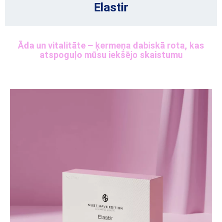
Elastir
Āda un vitalitāte – ķermeņa dabiskā rota, kas
atspoguļo mūsu iekšējo skaistumu