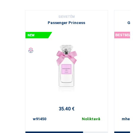
SIEVIETĒM
Passenger Princess
Gu
35.40 €
w91450
Noliktavā
mhe1