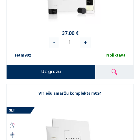
37.00 €
-
+
setm902
Noliktavā
Uz grozu
Vīriešu smaržu komplekts m024