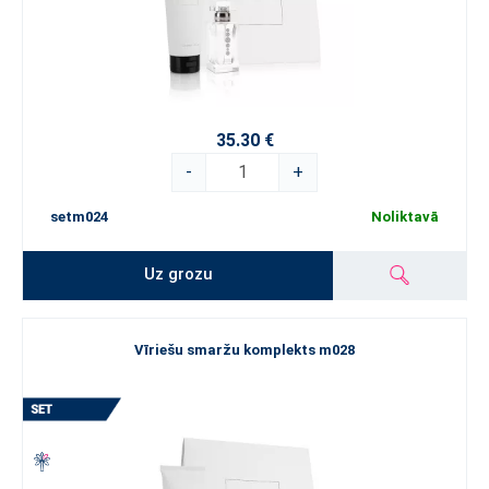
35.30 €
-
+
setm024
Noliktavā
Uz grozu
Vīriešu smaržu komplekts m028