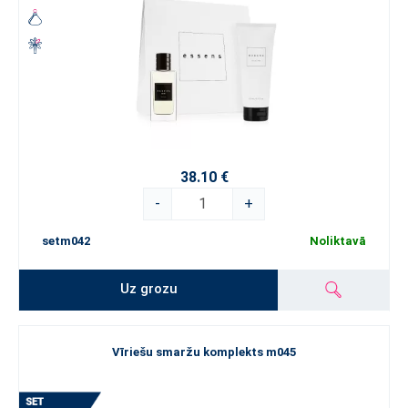
38.10 €
-
+
setm042
Noliktavā
Uz grozu
Vīriešu smaržu komplekts m045