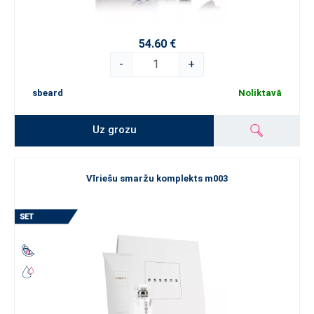
54.60 €
-
+
sbeard
Noliktavā
Uz grozu
Vīriešu smaržu komplekts m003