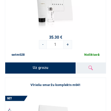
35.30 €
-
+
setm028
Noliktavā
Uz grozu
Vīriešu smaržu komplekts m041