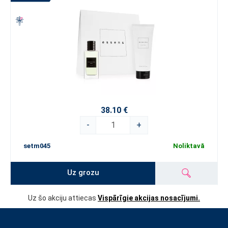
38.10 €
-
+
setm045
Noliktavā
Uz grozu
Uz šo akciju attiecas
Vispārīgie akcijas nosacījumi.