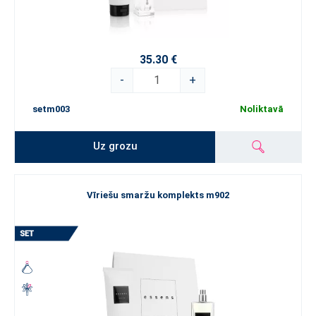
35.30 €
-
+
setm003
Noliktavā
Uz grozu
Vīriešu smaržu komplekts m902