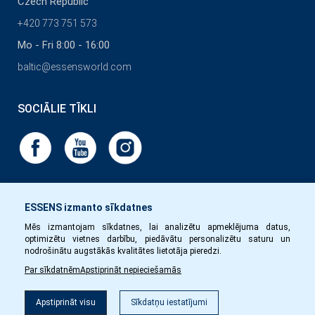
Czech Republic
+420 773 751 573
Mo - Fri 8:00 - 16:00
baltic@essensworld.com
SOCIĀLIE TĪKLI
ESSENS izmanto sīkdatnes
Mēs izmantojam sīkdatnes, lai analizētu apmeklējuma datus,
optimizētu vietnes darbību, piedāvātu personalizētu saturu un
nodrošinātu augstākās kvalitātes lietotāja pieredzi.
Par sīkdatnēm
Apstiprināt nepieciešamās
Apstiprināt visu
Sīkdatņu iestatījumi