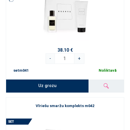
38.10 €
-
+
setm041
Noliktavā
Uz grozu
Vīriešu smaržu komplekts m042