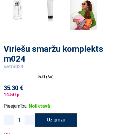
Vīriešu smaržu komplekts
m024
setm024
5.0
(6×)
35.30 €
14.50 p
Pieejamība:
Noliktavā
Uz grozu