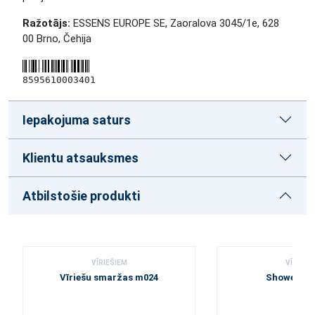
Ražotājs:
ESSENS EUROPE SE, Zaoralova 3045/1e, 628
00 Brno, Čehija
8595610003401
Iepakojuma saturs
Klientu atsauksmes
Atbilstošie produkti
VĪRIEŠIEM
VĪRIEŠI
Vīriešu smaržas m024
Shower ge