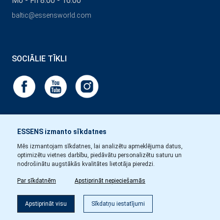
Mo - Fri 8:00 - 16:00
baltic@essensworld.com
SOCIĀLIE TĪKLI
ESSENS izmanto sīkdatnes
Mēs izmantojam sīkdatnes, lai analizētu apmeklējuma datus,
optimizētu vietnes darbību, piedāvātu personalizētu saturu un
nodrošinātu augstākās kvalitātes lietotāja pieredzi.
Par sīkdatnēm
Apstiprināt nepieciešamās
Apstiprināt visu
Sīkdatņu iestatījumi
Copyright © Essens 2026.