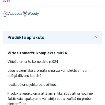
601
x
Aqueous
Woody
Produkta apraksts
Vīriešu smaržu komplekts m024
Vīriešu smaržu komplekts m024
Jūsu iecienītākā aromāta smaržu komplekts vīrietim
stilīgā dāvanu kastītē.
Ideāla dāvana jebkuros svētkos.
Produkta iepakojuma attēlam ir tikai ilustratīva nozīme;
faktiskais iepakojums var atšķirties atkarībā no preču
pieejamības.