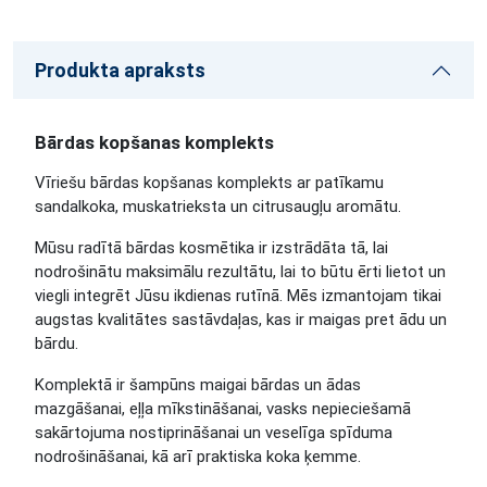
Produkta apraksts
Bārdas kopšanas komplekts
Vīriešu bārdas kopšanas komplekts ar patīkamu
sandalkoka, muskatrieksta un citrusaugļu aromātu.
Mūsu radītā bārdas kosmētika ir izstrādāta tā, lai
nodrošinātu maksimālu rezultātu, lai to būtu ērti lietot un
viegli integrēt Jūsu ikdienas rutīnā. Mēs izmantojam tikai
augstas kvalitātes sastāvdaļas, kas ir maigas pret ādu un
bārdu.
Komplektā ir šampūns maigai bārdas un ādas
mazgāšanai, eļļa mīkstināšanai, vasks nepieciešamā
sakārtojuma nostiprināšanai un veselīga spīduma
nodrošināšanai, kā arī praktiska koka ķemme.