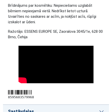
Brīdinājums par kosmētiku:
Nepieciešams uzglabāt
bērniem nepieejamā vietā. Nedrīkst lietot uzturā.
Izvairīties no saskares ar acīm, ja nokļūst acīs, rūpīgi
izskalot ar ūdeni.
Ražotājs
: ESSENS EUROPE SE, Zaoralova 3045/1e, 628 00
Brno, Čehija
8595603579968
Sastāvdaļas