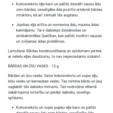
Kokosriekstu eļļa
baro un palīdz dziedēt sausu ādu
zem bārdas, veselīgāka āda pozitīvi ietekmē bārdas
struktūru, kā arī stimulē tās augšanu.
Jojobas eļļa
attīra un nomierina ādu, mazina ādas
kairinājumu. Tai ir dabiskas dziedinošas un
antibakteriālas īpašības, kas palīdz novērst sausas
un zvīņainas ādas problēmas.
Lietošana
: Bārdas kondicionēšanai un spīdumam pietiek
ar nelielu eļļas daudzumu, to nav nepieciešams izskalot.
BĀRDAS UN ŪSU VASKS - 12 g
Bārdas un ūsu vasks. Satur kokosriekstu un sojas eļļu,
bišu vasku un karnaubas vasku. Tas mitrina bārdu un ļauj
saglabāt tās dabisko mitrumu. Tas nodrošina vēlamā
sakārtojuma noturību un piešķir dabisku, veselīgu
spīdumu.
Kokosriekstu un sojas pupiņu eļļa
baro un palīdz