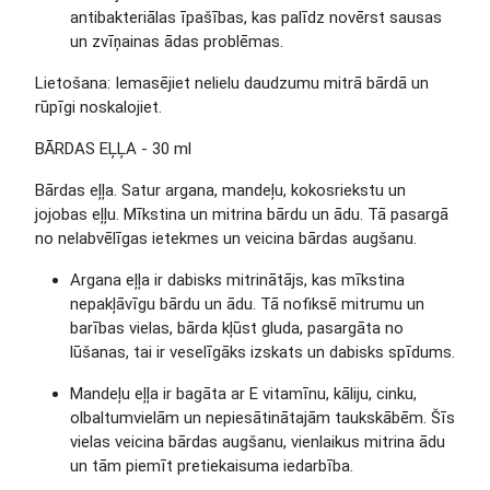
antibakteriālas īpašības, kas palīdz novērst sausas
un zvīņainas ādas problēmas.
Lietošana
: Iemasējiet nelielu daudzumu mitrā bārdā un
rūpīgi noskalojiet.
BĀRDAS EĻĻA - 30 ml
Bārdas eļļa. Satur argana, mandeļu, kokosriekstu un
jojobas eļļu. Mīkstina un mitrina bārdu un ādu. Tā pasargā
no nelabvēlīgas ietekmes un veicina bārdas augšanu.
Argana eļļa
ir dabisks mitrinātājs, kas mīkstina
nepakļāvīgu bārdu un ādu. Tā nofiksē mitrumu un
barības vielas, bārda kļūst gluda, pasargāta no
lūšanas, tai ir veselīgāks izskats un dabisks spīdums.
Mandeļu eļļa
ir bagāta ar E vitamīnu, kāliju, cinku,
olbaltumvielām un nepiesātinātajām taukskābēm. Šīs
vielas veicina bārdas augšanu, vienlaikus mitrina ādu
un tām piemīt pretiekaisuma iedarbība.