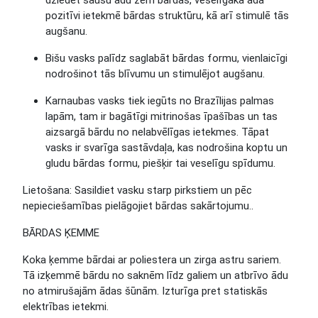
dziedēt sausu ādu zem bārdas, veselīgāka āda
pozitīvi ietekmē bārdas struktūru, kā arī stimulē tās
augšanu.
Bišu vasks
palīdz saglabāt bārdas formu, vienlaicīgi
nodrošinot tās blīvumu un stimulējot augšanu.
Karnaubas vasks
tiek iegūts no Brazīlijas palmas
lapām, tam ir bagātīgi mitrinošas īpašības un tas
aizsargā bārdu no nelabvēlīgas ietekmes. Tāpat
vasks ir svarīga sastāvdaļa, kas nodrošina koptu un
gludu bārdas formu, piešķir tai veselīgu spīdumu.
Lietošana
: Sasildiet vasku starp pirkstiem un pēc
nepieciešamības pielāgojiet bārdas sakārtojumu..
BĀRDAS ĶEMME
Koka ķemme bārdai ar poliestera un zirga astru sariem.
Tā izķemmē bārdu no saknēm līdz galiem un atbrīvo ādu
no atmirušajām ādas šūnām. Izturīga pret statiskās
elektrības ietekmi.