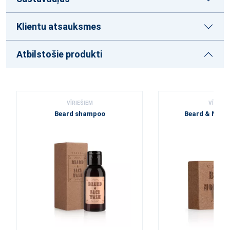
Klientu atsauksmes
Atbilstošie produkti
VĪRIEŠIEM
VĪRIEŠI
Beard shampoo
Beard & Must