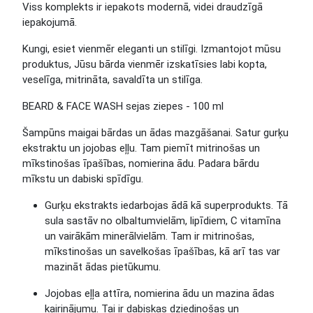
Viss komplekts ir iepakots modernā, videi draudzīgā
iepakojumā.
Kungi, esiet vienmēr eleganti un stilīgi. Izmantojot mūsu
produktus, Jūsu bārda vienmēr izskatīsies labi kopta,
veselīga, mitrināta, savaldīta un stilīga.
BEARD & FACE WASH sejas ziepes - 100 ml
Šampūns maigai bārdas un ādas mazgāšanai. Satur gurķu
ekstraktu un jojobas eļļu. Tam piemīt mitrinošas un
mīkstinošas īpašības, nomierina ādu. Padara bārdu
mīkstu un dabiski spīdīgu.
Gurķu ekstrakts
iedarbojas ādā kā superprodukts. Tā
sula sastāv no olbaltumvielām, lipīdiem, C vitamīna
un vairākām minerālvielām. Tam ir mitrinošas,
mīkstinošas un savelkošas īpašības, kā arī tas var
mazināt ādas pietūkumu.
Jojobas eļļa
attīra, nomierina ādu un mazina ādas
kairinājumu. Tai ir dabiskas dziedinošas un