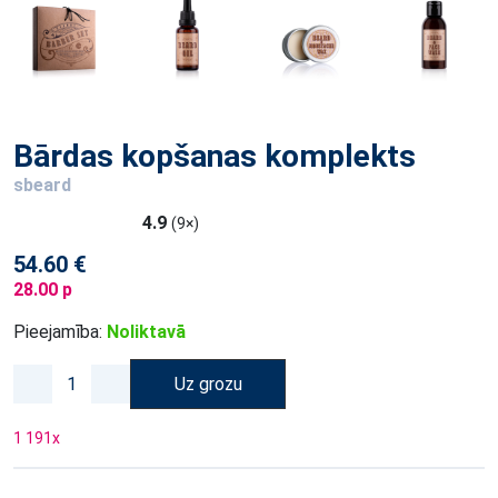
Bārdas kopšanas komplekts
sbeard
4.9
(9×)
54.60 €
28.00 p
Pieejamība:
Noliktavā
Uz grozu
1 191
x