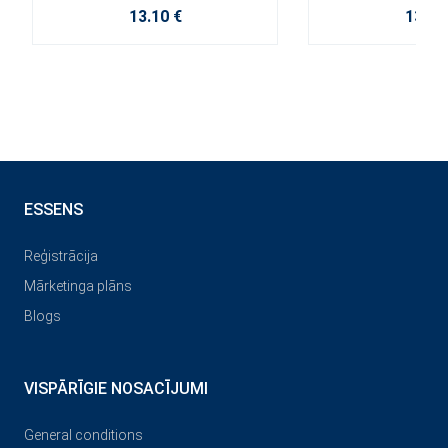
13.10 €
13.40
ESSENS
Reģistrācija
Mārketinga plāns
Blogs
VISPĀRĪGIE NOSACĪJUMI
General conditions