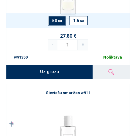
50
1.5
ml
ml
27.80 €
-
+
w91350
Noliktavā
Uz grozu
Sieviešu smaržas w911