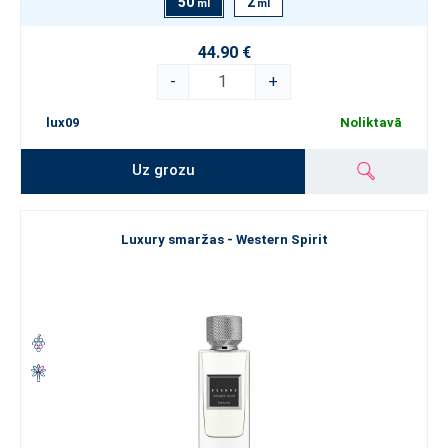
50
2
ml
ml
44.90 €
-
+
lux09
Noliktavā
Uz grozu
Luxury smaržas - Western Spirit