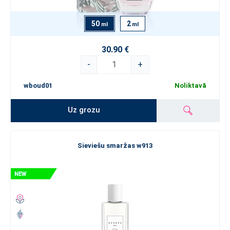
50
2
ml
ml
30.90 €
-
+
wboud01
Noliktavā
Uz grozu
Sieviešu smaržas w913