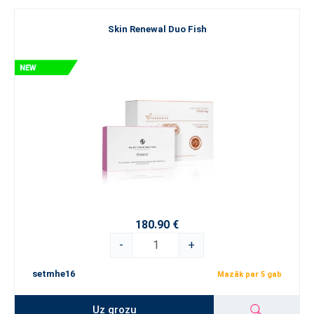
Skin Renewal Duo Fish
180.90 €
-
+
setmhe16
Mazāk par 5 gab
Uz grozu