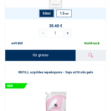
50ml
1.5
ml
35.40 €
-
+
w91450
Noliktavā
Uz grozu
REFILL uzpildes iepakojums - Seju attīrošs gels