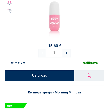
15.60 €
-
+
wlmt12m
Noliktavā
Uz grozu
Ķermeņa sprejs - Morning Mimosa