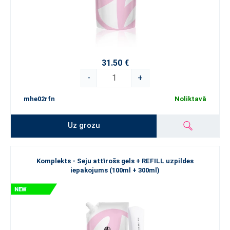
31.50 €
-
+
mhe02rfn
Noliktavā
Uz grozu
Komplekts - Seju attīrošs gels + REFILL uzpildes
iepakojums (100ml + 300ml)