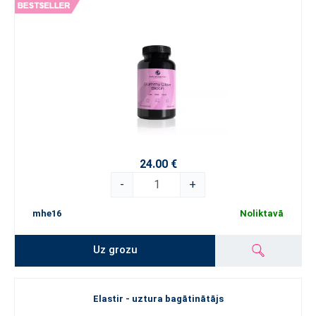
24.00 €
-
+
mhe16
Noliktavā
Uz grozu
Elastir - uztura bagātinātājs