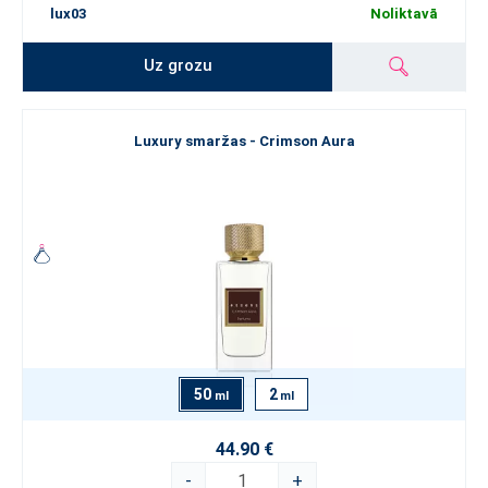
lux03
Noliktavā
Uz grozu
Luxury smaržas - Crimson Aura
50
2
ml
ml
44.90 €
-
+