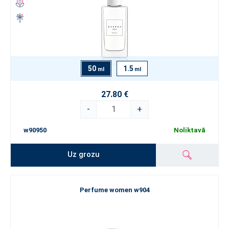
50
1.5
ml
ml
27.80 €
-
+
w90950
Noliktavā
Uz grozu
Perfume women w904