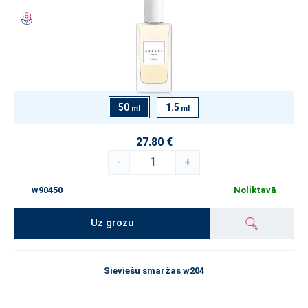
50
1.5
ml
ml
27.80 €
-
+
w90450
Noliktavā
Uz grozu
Sieviešu smaržas w204