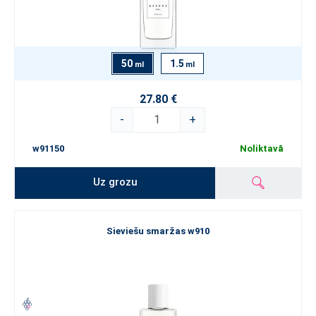
50
1.5
ml
ml
27.80 €
-
+
w91150
Noliktavā
Uz grozu
Sieviešu smaržas w910