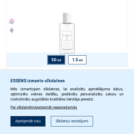
50
1.5
ml
ml
27.80 €
ESSENS izmanto sīkdatnes
-
+
Mēs izmantojam sīkdatnes, lai analizētu apmeklējuma datus,
optimizētu vietnes darbību, piedāvātu personalizētu saturu un
w20350
Noliktavā
nodrošinātu augstākās kvalitātes lietotāja pieredzi.
Par sīkdatnēm
Apstiprināt nepieciešamās
Uz grozu
Filtrs
Apstiprināt visu
Sīkdatņu iestatījumi
Sieviešu smaržas w202