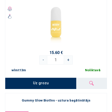
15.60 €
-
+
wlmt13m
Noliktavā
Uz grozu
Gummy Glow Biotīns - uztura bagātinātājs