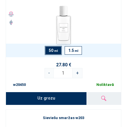
50
1.5
ml
ml
27.80 €
-
+
w20450
Noliktavā
Uz grozu
Sieviešu smaržas w203