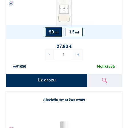
50
1.5
ml
ml
27.80 €
-
+
w91050
Noliktavā
Uz grozu
Sieviešu smaržas w909