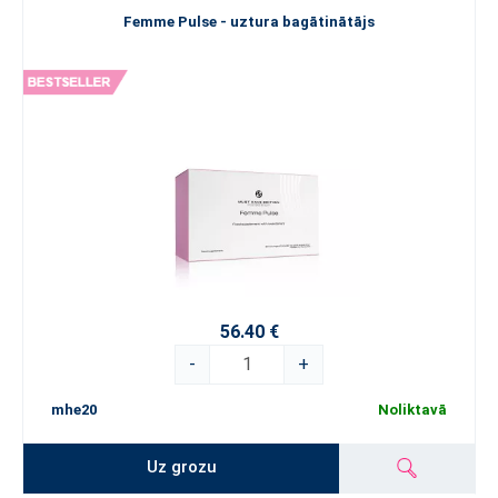
Femme Pulse - uztura bagātinātājs
56.40 €
-
+
mhe20
Noliktavā
Uz grozu