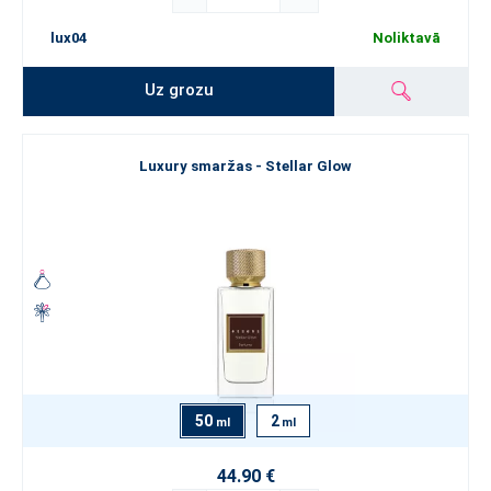
lux04
Noliktavā
Uz grozu
Luxury smaržas - Stellar Glow
50
2
ml
ml
44.90 €