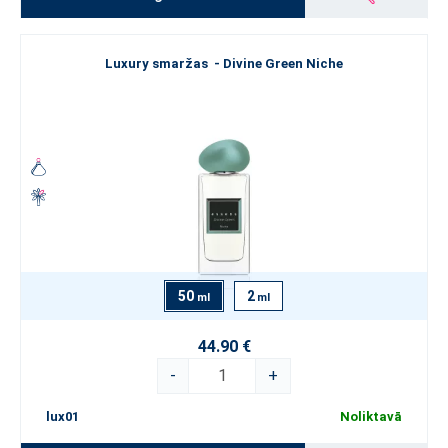
Luxury smaržas - Divine Green Niche
50
2
ml
ml
44.90 €
-
+
lux01
Noliktavā