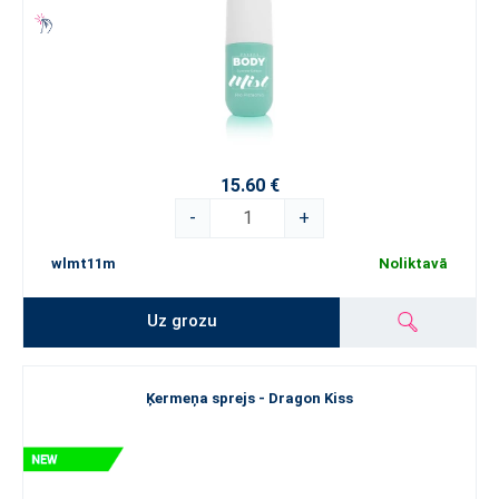
15.60 €
-
+
wlmt11m
Noliktavā
Uz grozu
Ķermeņa sprejs - Dragon Kiss