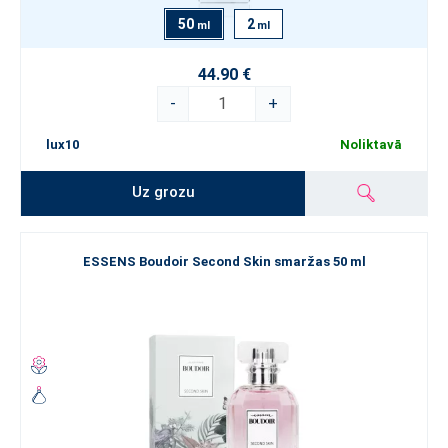
50
2
ml
ml
44.90 €
-
+
lux10
Noliktavā
Uz grozu
ESSENS Boudoir Second Skin smaržas 50 ml