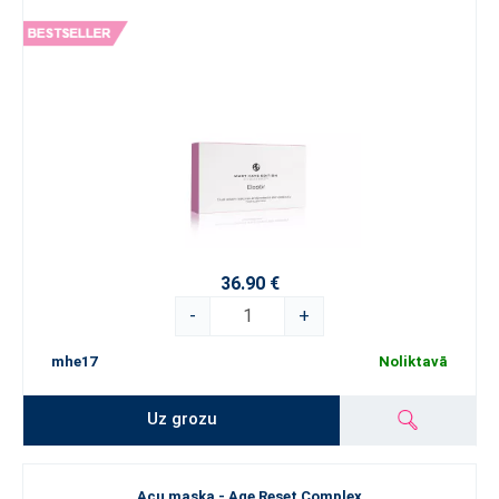
36.90 €
-
+
mhe17
Noliktavā
Uz grozu
Acu maska - Age Reset Complex