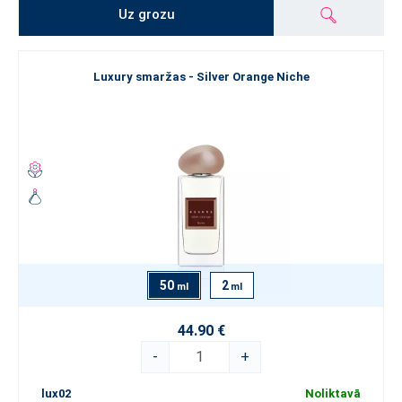
Uz grozu
Luxury smaržas - Silver Orange Niche
50
2
ml
ml
44.90 €
-
+
lux02
Noliktavā