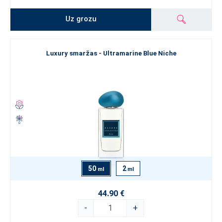
Uz grozu
Luxury smaržas - Ultramarine Blue Niche
50
2
ml
ml
44.90 €
-
+