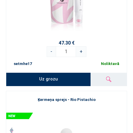
47.30 €
-
+
setmhe17
Noliktavā
Uz grozu
Ķermeņa sprejs - Rio Pistachio