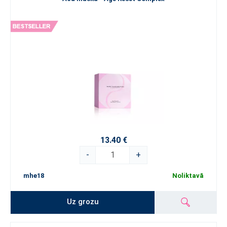
13.40 €
-
+
mhe18
Noliktavā
Uz grozu