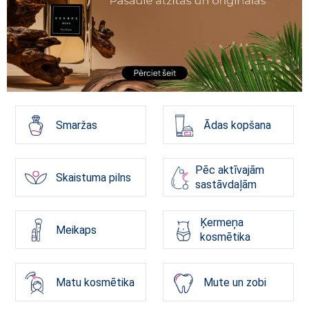
Smaržas
Ādas kopšana
Pēc aktīvajām
Skaistuma pilns
sastāvdaļām
Ķermeņa
Meikaps
kosmētika
Matu kosmētika
Mute un zobi