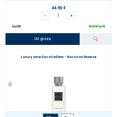
44.90 €
-
+
lux08
Noliktavā
Uz grozu
Luxury smaržas vīriešiem - Nocturne Reserve