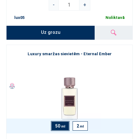
-
+
lux05
Noliktavā
Uz grozu
Luxury smaržas sievietēm - Eternal Ember
50
2
ml
ml