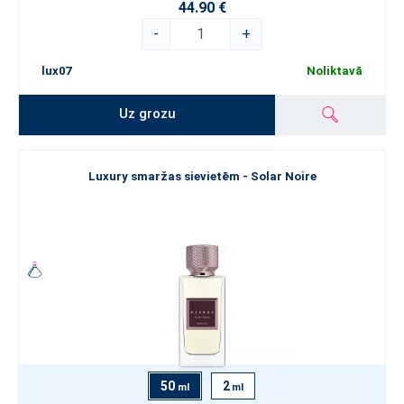
44.90 €
-
+
lux07
Noliktavā
Uz grozu
Luxury smaržas sievietēm - Solar Noire
50
2
ml
ml