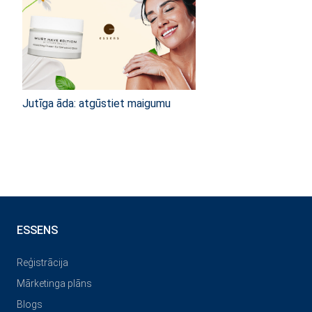
Jutīga āda: atgūstiet maigumu
ESSENS
Reģistrācija
Mārketinga plāns
Blogs