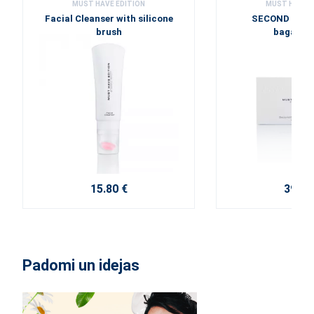
MUST HAVE EDITION
MUST HAVE E
Facial Cleanser with silicone
SECOND SKIN 
brush
bagātinā
15.80 €
39.50
Padomi un idejas