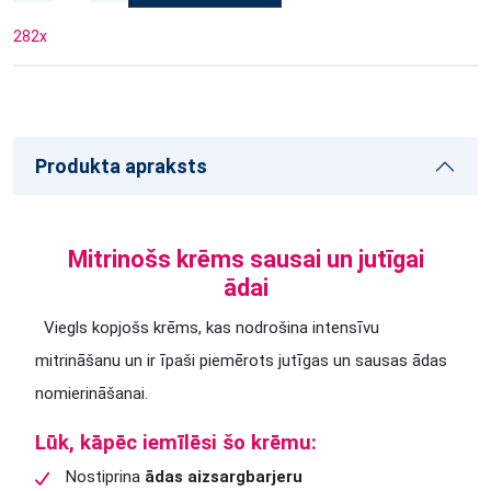
282
x
Produkta apraksts
Mitrinošs krēms sausai un jutīgai
ādai
Viegls kopjošs krēms, kas nodrošina intensīvu
mitrināšanu un ir īpaši piemērots jutīgas un sausas ādas
nomierināšanai.
Lūk, kāpēc iemīlēsi šo krēmu:
Nostiprina
ādas aizsargbarjeru