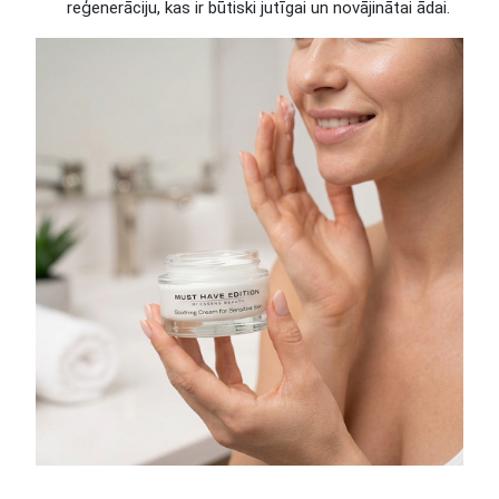
reģenerāciju, kas ir būtiski jutīgai un novājinātai ādai.