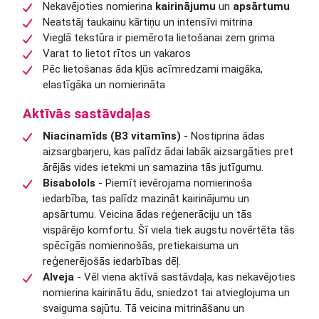
Nekavējoties nomierina
kairinājumu
un
apsārtumu
Neatstāj taukainu kārtiņu un intensīvi mitrina
Vieglā tekstūra ir piemērota lietošanai zem grima
Varat to lietot rītos un vakaros
Pēc lietošanas āda kļūs acīmredzami maigāka,
elastīgāka un nomierināta
Aktīvās sastāvdaļas
Niacinamīds (B3 vitamīns)
- Nostiprina ādas
aizsargbarjeru, kas palīdz ādai labāk aizsargāties pret
ārējās vides ietekmi un samazina tās jutīgumu.
Bisabolols
- Piemīt ievērojama nomierinoša
iedarbība, tas palīdz mazināt kairinājumu un
apsārtumu. Veicina ādas reģenerāciju un tās
vispārējo komfortu. Šī viela tiek augstu novērtēta tās
spēcīgās nomierinošās, pretiekaisuma un
reģenerējošās iedarbības dēļ.
Alveja
- Vēl viena aktīvā sastāvdaļa, kas nekavējoties
nomierina kairinātu ādu, sniedzot tai atvieglojuma un
svaiguma sajūtu. Tā veicina mitrināšanu un