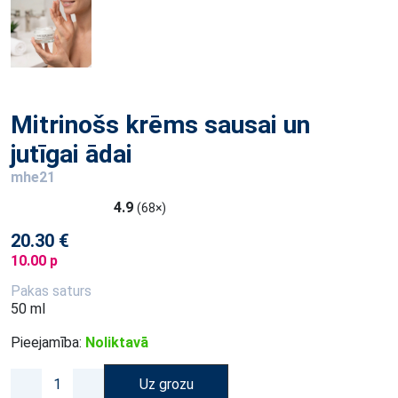
Mitrinošs krēms sausai un
jutīgai ādai
mhe21
4.9
(68×)
20.30 €
10.00 p
Pakas saturs
50 ml
Pieejamība:
Noliktavā
Uz grozu