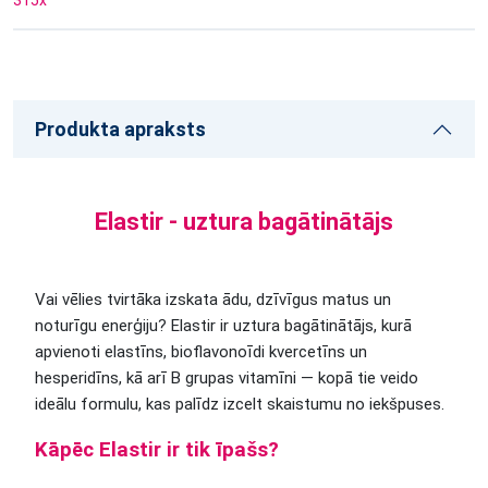
315
x
Produkta apraksts
Elastir - uztura bagātinātājs
Vai vēlies tvirtāka izskata ādu, dzīvīgus matus un
noturīgu enerģiju? Elastir ir uztura bagātinātājs, kurā
apvienoti elastīns, bioflavonoīdi kvercetīns un
hesperidīns, kā arī B grupas vitamīni — kopā tie veido
ideālu formulu, kas palīdz izcelt skaistumu no iekšpuses.
Kāpēc Elastir ir tik īpašs?