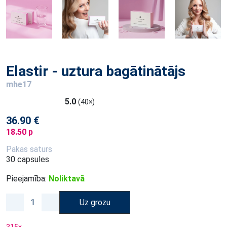
Elastir - uztura bagātinātājs
mhe17
5.0
(40×)
36.90 €
18.50 p
Pakas saturs
30 capsules
Pieejamība:
Noliktavā
Uz grozu