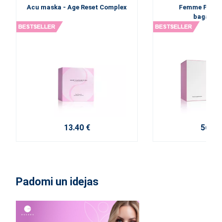
Acu maska - Age Reset Complex
Femme Pulse 
bagātinā
13.40 €
56.40
Padomi un idejas