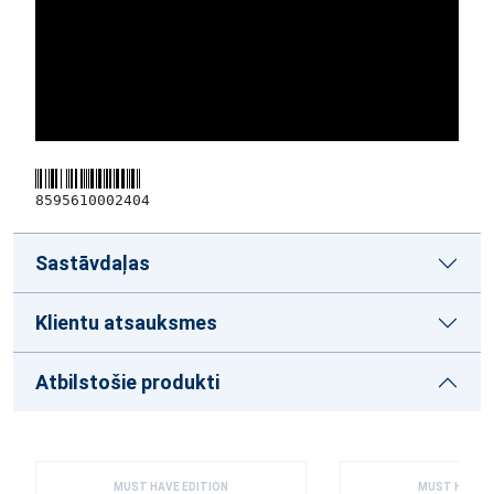
8595610002404
Sastāvdaļas
Klientu atsauksmes
Atbilstošie produkti
MUST HAVE EDITION
MUST HAVE E