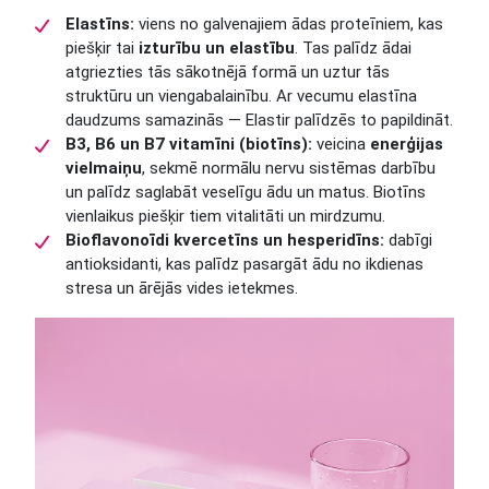
Elastīns:
viens no galvenajiem ādas proteīniem, kas
piešķir tai
izturību un elastību
. Tas palīdz ādai
atgriezties tās sākotnējā formā un uztur tās
struktūru un viengabalainību. Ar vecumu elastīna
daudzums samazinās — Elastir palīdzēs to papildināt.
B3, B6 un B7 vitamīni (biotīns):
veicina
enerģijas
vielmaiņu
, sekmē normālu nervu sistēmas darbību
un palīdz saglabāt veselīgu ādu un matus. Biotīns
vienlaikus piešķir tiem vitalitāti un mirdzumu.
Bioflavonoīdi kvercetīns un hesperidīns:
dabīgi
antioksidanti, kas palīdz pasargāt ādu no ikdienas
stresa un ārējās vides ietekmes.