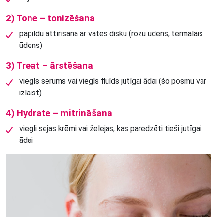
2) Tone – tonizēšana
papildu attīrīšana ar vates disku (rožu ūdens, termālais
ūdens)
3) Treat – ārstēšana
viegls serums vai viegls fluīds jutīgai ādai (šo posmu var
izlaist)
4) Hydrate – mitrināšana
viegli sejas krēmi vai želejas, kas paredzēti tieši jutīgai
ādai