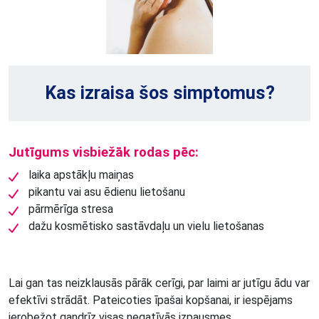
Kas izraisa šos simptomus?
Jutīgums visbiežāk rodas pēc:
laika apstākļu maiņas
pikantu vai asu ēdienu lietošanu
pārmērīga stresa
dažu kosmētisko sastāvdaļu un vielu lietošanas
Lai gan tas neizklausās pārāk cerīgi, par laimi ar jutīgu ādu var
efektīvi strādāt. Pateicoties īpašai kopšanai, ir iespējams
ierobežot gandrīz visas negatīvās izpausmes.