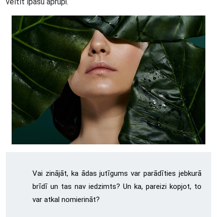
veltīt īpašu aprūpi.
Vai zinājāt, ka ādas jutīgums var parādīties jebkurā
brīdī un tas nav iedzimts? Un ka, pareizi kopjot, to
var atkal nomierināt?