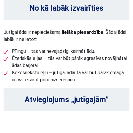
No kā labāk izvairīties
Jutīgai ādai ir nepieciešama
lielāka piesardzība
. Šādai ādai
labāk ir nelietot:
Pīlingu – tas var nevajadzīgi kairināt ādu.
Ēteriskās eļļas – tās var būt pārāk agresīvas novājinātai
ādas barjerai.
Kokosriekstu eļļu – jutīgai ādai tā var būt pārāk smaga
un var izraisīt poru aizsērēšanu.
Atvieglojums „jutīgajām”