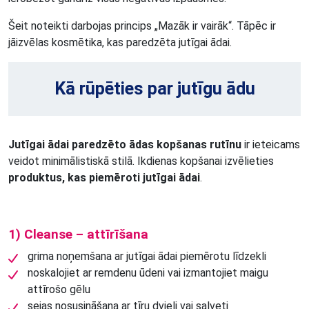
Šeit noteikti darbojas princips „Mazāk ir vairāk“. Tāpēc ir
jāizvēlas kosmētika, kas paredzēta jutīgai ādai.
Kā rūpēties par jutīgu ādu
Jutīgai ādai paredzēto ādas kopšanas rutīnu
ir ieteicams
veidot minimālistiskā stilā. Ikdienas kopšanai izvēlieties
produktus, kas piemēroti jutīgai ādai
.
1) Cleanse – attīrīšana
grima noņemšana ar jutīgai ādai piemērotu līdzekli
noskalojiet ar remdenu ūdeni vai izmantojiet maigu
attīrošo gēlu
sejas nosusināšana ar tīru dvieli vai salveti