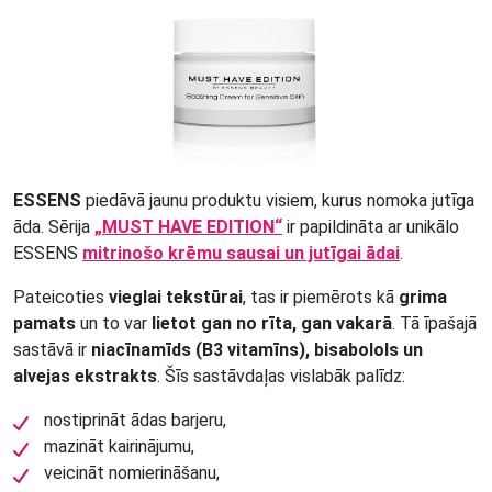
ESSENS
piedāvā jaunu produktu visiem, kurus nomoka jutīga
āda. Sērija
„MUST HAVE EDITION“
ir papildināta ar unikālo
ESSENS
mitrinošo krēmu sausai un jutīgai ādai
.
Pateicoties
vieglai tekstūrai
, tas ir piemērots kā
grima
pamats
un to var
lietot gan no rīta, gan vakarā
. Tā īpašajā
sastāvā ir
niacīnamīds (B3 vitamīns), bisabolols un
alvejas ekstrakts
. Šīs sastāvdaļas vislabāk palīdz:
nostiprināt ādas barjeru,
mazināt kairinājumu,
veicināt nomierināšanu,