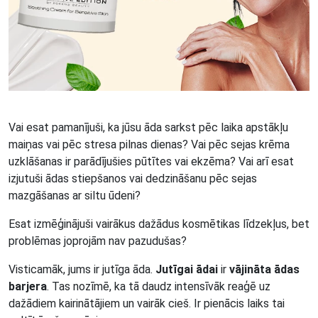
Vai esat pamanījuši, ka jūsu āda sarkst pēc laika apstākļu
maiņas vai pēc stresa pilnas dienas? Vai pēc sejas krēma
uzklāšanas ir parādījušies pūtītes vai ekzēma? Vai arī esat
izjutuši ādas stiepšanos vai dedzināšanu pēc sejas
mazgāšanas ar siltu ūdeni?
Esat izmēģinājuši vairākus dažādus kosmētikas līdzekļus, bet
problēmas joprojām nav pazudušas?
Visticamāk, jums ir jutīga āda.
Jutīgai ādai
ir
vājināta ādas
barjera
. Tas nozīmē, ka tā daudz intensīvāk reaģē uz
dažādiem kairinātājiem un vairāk cieš. Ir pienācis laiks tai