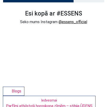
Esi kopā ar #ESSENS
Seko mums Instagram
@essens_official
Blogs
Iedvesmai
Parfīmi atbilstoši horoskopa zīmēm – stihija ŪDENS