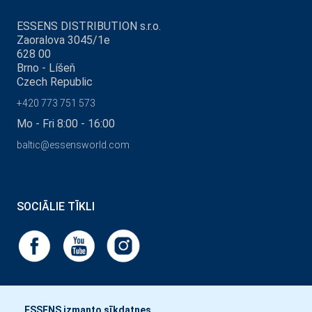
ESSENS DISTRIBUTION s.r.o.
Zaoralova 3045/1e
628 00
Brno - Líšeň
Czech Republic
+420 773 751 573
Mo - Fri 8:00 - 16:00
baltic@essensworld.com
SOCIĀLIE TĪKLI
ESSENS izmanto sīkdatnes