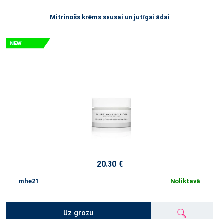
Mitrinošs krēms sausai un jutīgai ādai
20.30 €
mhe21
Noliktavā
Uz grozu