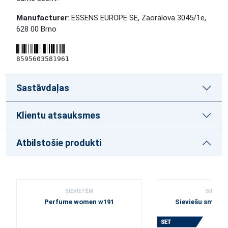
Manufacturer
: ESSENS EUROPE SE, Zaoralova 3045/1e,
628 00 Brno
8595603581961
Sastāvdaļas
Klientu atsauksmes
Atbilstošie produkti
SIEVIETĒM
SIEVIET
Perfume women w191
Sieviešu smarž
w191