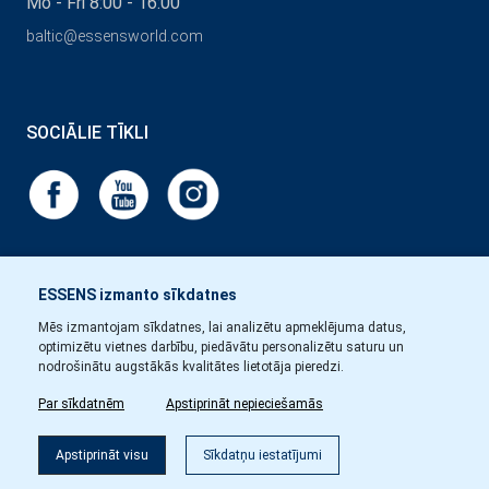
Mo - Fri 8:00 - 16:00
baltic@essensworld.com
SOCIĀLIE TĪKLI
ESSENS izmanto sīkdatnes
Mēs izmantojam sīkdatnes, lai analizētu apmeklējuma datus,
optimizētu vietnes darbību, piedāvātu personalizētu saturu un
nodrošinātu augstākās kvalitātes lietotāja pieredzi.
Par sīkdatnēm
Apstiprināt nepieciešamās
Apstiprināt visu
Sīkdatņu iestatījumi
Copyright © Essens 2026.