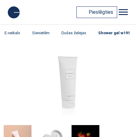
Pieslēgties
E-veikals
Sievietēm
Dušas želejas
Shower gel w191