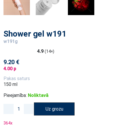
Shower gel w191
w191g
4.9
(14×)
9.20 €
4.00 p
Pakas saturs
150 ml
Pieejamība:
Noliktavā
Uz grozu
364
x