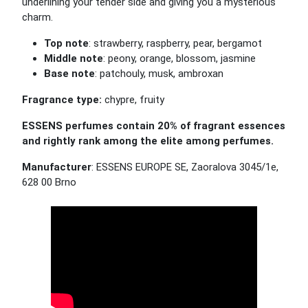
underlining your tender side and giving you a mysterious
charm.
Top note
: strawberry, raspberry, pear, bergamot
Middle note
: peony, orange, blossom, jasmine
Base note
: patchouly, musk, ambroxan
Fragrance type:
chypre, fruity
ESSENS perfumes contain 20% of fragrant essences
and rightly rank among the elite among perfumes.
Manufacturer
: ESSENS EUROPE SE, Zaoralova 3045/1e,
628 00 Brno