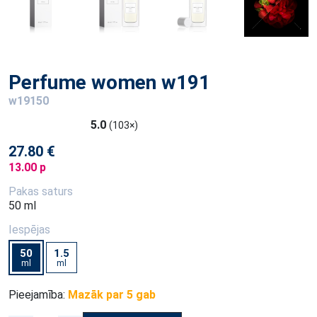
Perfume women w191
w19150
5.0
(103×)
27.80 €
13.00 p
Pakas saturs
50 ml
Iespējas
50
1.5
ml
ml
Pieejamība:
Mazāk par 5 gab