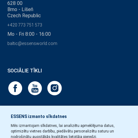
628 00
Brno - Líšeň
Czech Republic
+420 773 751 573
Mo - Fri 8:00 - 16:00
baltic@essensworld.com
SOCIĀLIE TĪKLI
ESSENS izmanto sīkdatnes
Mēs izmantojam sīkdatnes, lai analizētu apmeklējuma datus,
optimizētu vietnes darbību, piedāvātu personalizētu saturu un
nodrošinātu augstākās kvalitātes lietotāja pieredzi.