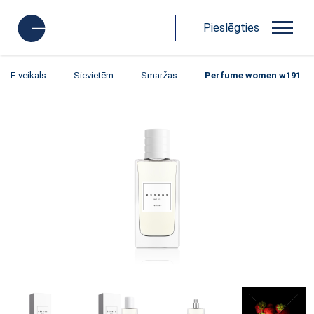
Pieslēgties
E-veikals
Sievietēm
Smaržas
Perfume women w191