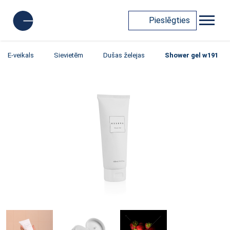
Pieslēgties
E-veikals
Sievietēm
Dušas želejas
Shower gel w191