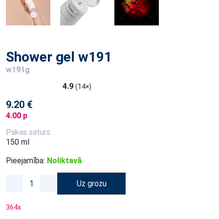
Shower gel w191
w191g
4.9
(14×)
9.20 €
4.00 p
Pakas saturs
150 ml
Pieejamība:
Noliktavā
Uz grozu
364
x