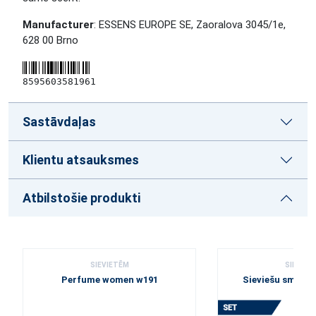
Manufacturer
: ESSENS EUROPE SE, Zaoralova 3045/1e,
628 00 Brno
8595603581961
Sastāvdaļas
Klientu atsauksmes
Atbilstošie produkti
SIEVIETĒM
SIEVIET
Perfume women w191
Sieviešu smarž
w191