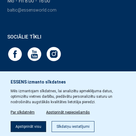
Mo - Fri 8:00 - 16:00
baltic@essensworld.com
SOCIĀLIE TĪKLI
ESSENS izmanto sīkdatnes
Mēs izmantojam sīkdatnes, lai analizētu apmeklējuma datus,
optimizētu vietnes darbību, piedāvātu personalizētu saturu un
nodrošinātu augstākās kvalitātes lietotāja pieredzi.
Par sīkdatnēm
Apstiprināt nepieciešamās
Apstiprināt visu
Sīkdatņu iestatījumi
Copyright © Essens 2026.