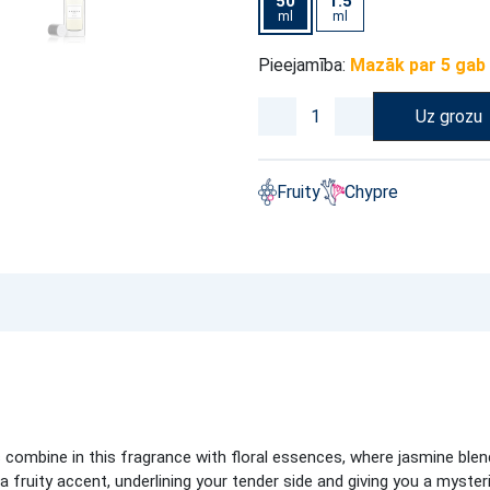
50
1.5
ml
ml
Pieejamība:
Mazāk par 5 gab
Uz grozu
Fruity
Chypre
s combine in this fragrance with floral essences, where jasmine blen
a fruity accent, underlining your tender side and giving you a myste