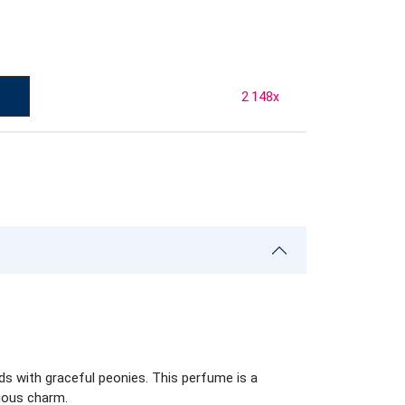
2 148
x
ds with graceful peonies. This perfume is a
rious charm.