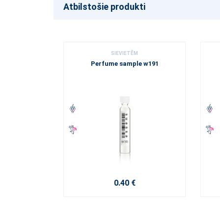
Atbilstošie produkti
SIEVIETĒM
Perfume sample w191
0.40 €