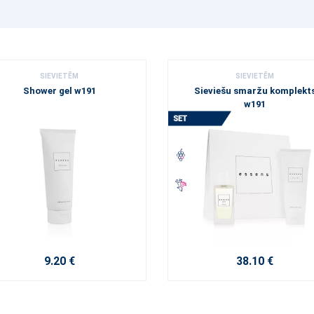
SIEVIETĒM
SIEVIETĒM
Shower gel w191
Sieviešu smaržu komplekt
w191
9.20 €
38.10 €