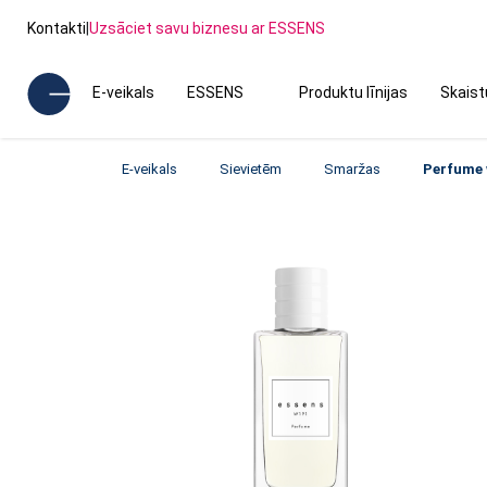
Kontakti
|
Uzsāciet savu biznesu ar ESSENS
E-veikals
ESSENS
Produktu līnijas
Skais
E-veikals
Sievietēm
Smaržas
Perfume