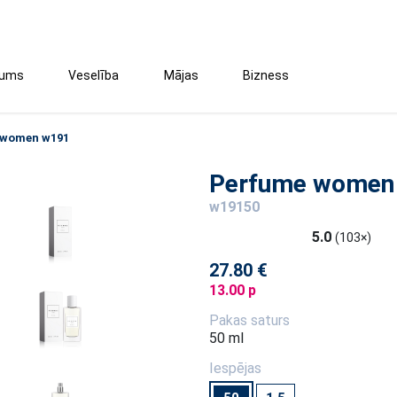
tums
Veselība
Mājas
Bizness
 women w191
Perfume women
w19150
5.0
(103×)
27.80 €
13.00 p
Pakas saturs
50 ml
Iespējas