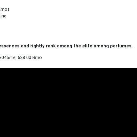
gamot
mine
ssences and rightly rank among the elite among perfumes.
3045/1e, 628 00 Brno