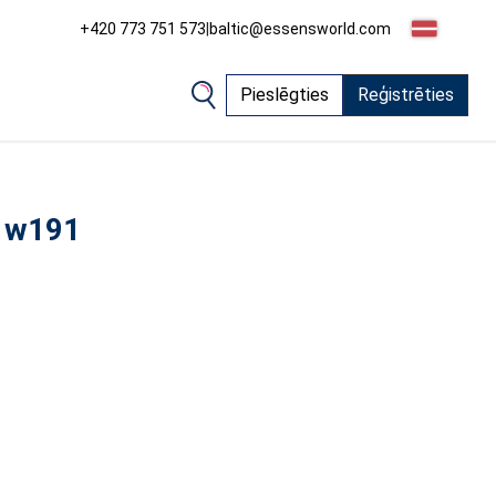
+420 773 751 573
|
baltic@essensworld.com
Pieslēgties
Reģistrēties
 w191