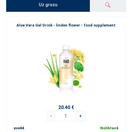
Uz grozu
Aloe Vera Gel Drink - linden flower - food supplement
20.40 €
-
+
ave04
Noliktavā