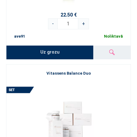
22.50 €
-
+
ave91
Noliktavā
Uz grozu
Vitassens Balance Duo