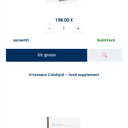
198.00 €
-
+
synset01
Noliktavā
Uz grozu
Vitassens Cololipid – food supplement