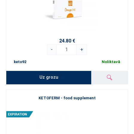
24.80 €
-
+
keto92
Noliktavā
Uz grozu
KETOFERM - food supplement