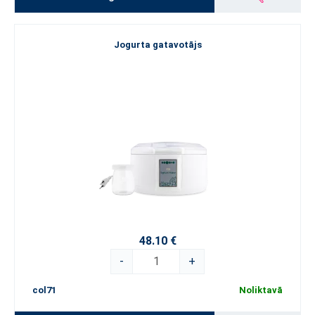
Jogurta gatavotājs
48.10 €
-
+
col71
Noliktavā