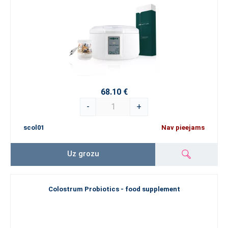
68.10 €
-
+
scol01
Nav pieejams
Uz grozu
Colostrum Probiotics - food supplement