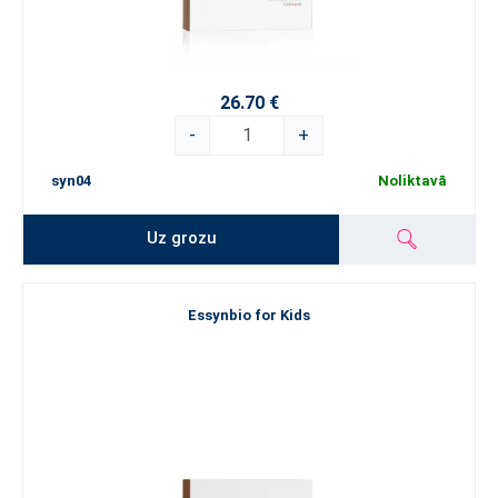
26.70 €
-
+
syn04
Noliktavā
Uz grozu
Essynbio for Kids