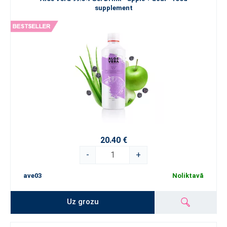
supplement
20.40 €
-
+
ave03
Noliktavā
Uz grozu