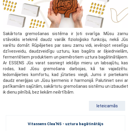
Sakārtota gremošanas sistēma ir ļoti svarīga. Mūsu zarnu
stāvoklis ietekmē daudz vairāk fizioloģisko funkciju, nekā Jūs
varētu domāt. Rūpējieties par savu zarnu vidi, ievērojot veselīgu
dzīvesveidu, daudzveidīgu uzturu, kas bagāts ar šķiedrvielām,
fermentētiem produktiem un piemērotiem uztura bagātinātājiem.
Ar ESSENS Jūs varat sasniegt iekšējo mieru un labsajūtu, kas
rodas, kad Jūsu gremošana darbojas, kā tai vajadzētu.
Iedomājieties komfortu, kad jūtaties viegli, Jums ir pietiekami
daudz enerģijas un Jūsu ķermenis ir harmonijā. Palutiniet sevi ar
patīkamām sajūtām, sakārtotu gremošanas sistēmu un izbaudiet
ik dienu pilnībā, bez liekām neērtībām.
Ieteicamās
Vitassens Clea'NS - uztura bagātinātājs