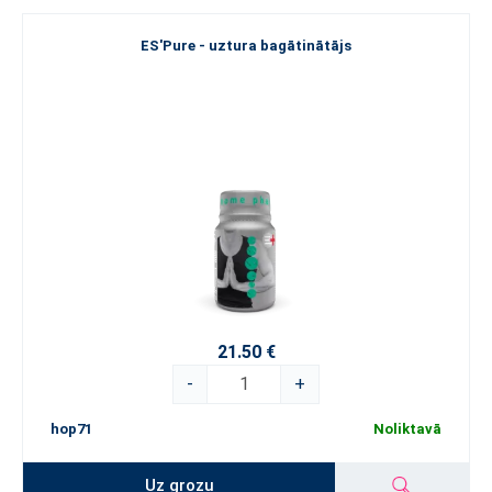
ES'Pure - uztura bagātinātājs
21.50 €
-
+
hop71
Noliktavā
Uz grozu