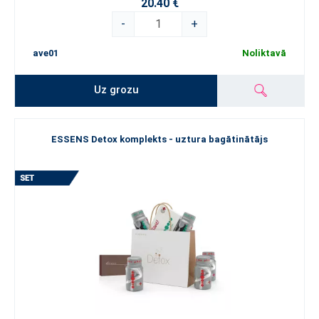
20.40 €
-
+
ave01
Noliktavā
Uz grozu
ESSENS Detox komplekts - uztura bagātinātājs