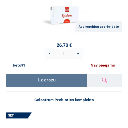
Approaching use-by date
26.70 €
-
+
keto91
Nav pieejams
Uz grozu
Colostrum Probiotics komplekts