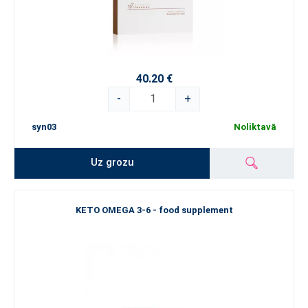
40.20 €
-
+
syn03
Noliktavā
Uz grozu
KETO OMEGA 3-6 - food supplement