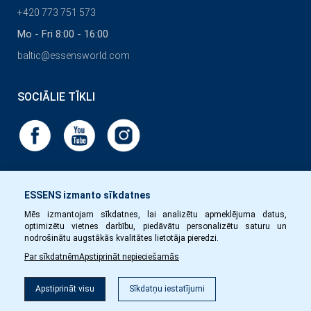
+420 773 751 573
Mo - Fri 8:00 - 16:00
baltic@essensworld.com
SOCIĀLIE TĪKLI
ESSENS izmanto sīkdatnes
Mēs izmantojam sīkdatnes, lai analizētu apmeklējuma datus,
optimizētu vietnes darbību, piedāvātu personalizētu saturu un
nodrošinātu augstākās kvalitātes lietotāja pieredzi.
Par sīkdatnēm
Apstiprināt nepieciešamās
Filtrs
Apstiprināt visu
Sīkdatņu iestatījumi
Copyright © Essens 2026.