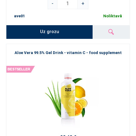
-
+
ave01
Noliktavā
Uz grozu
Aloe Vera 99.5% Gel Drink - vitamin C - food supplement