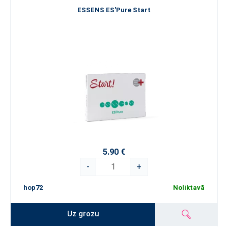
ESSENS ES'Pure Start
5.90 €
-
+
hop72
Noliktavā
Uz grozu