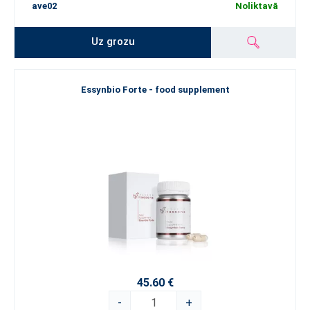
ave02
Noliktavā
Uz grozu
Essynbio Forte - food supplement
45.60 €
-
+