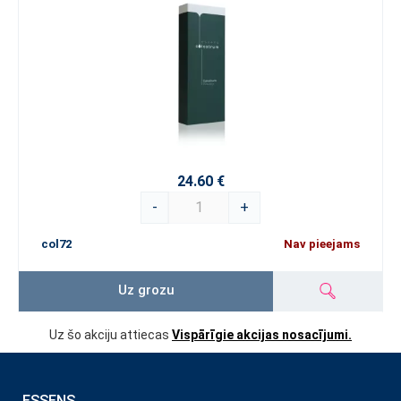
24.60 €
-
+
col72
Nav pieejams
Uz grozu
Uz šo akciju attiecas
Vispārīgie akcijas nosacījumi.
ESSENS