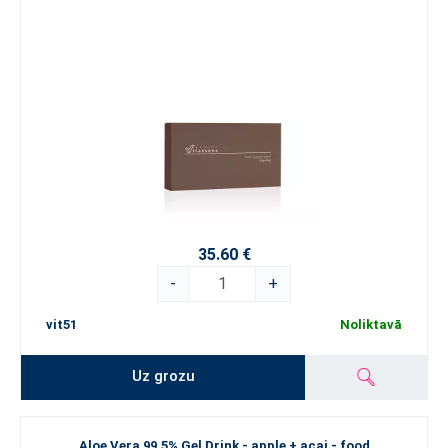
35.60 €
-
+
vit51
Noliktavā
Uz grozu
Aloe Vera 99.5% Gel Drink - apple + acai - food