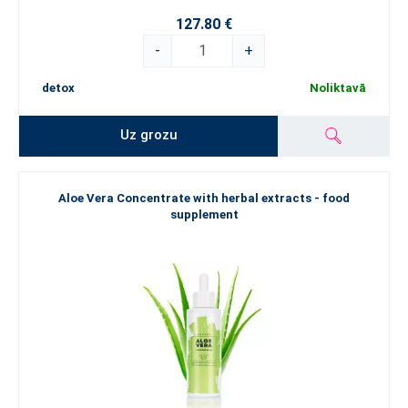
127.80 €
-
+
detox
Noliktavā
Uz grozu
Aloe Vera Concentrate with herbal extracts - food
supplement