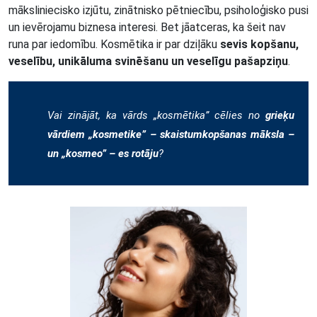
māksliniecisko izjūtu, zinātnisko pētniecību, psiholoģisko pusi
un ievērojamu biznesa interesi. Bet jāatceras, ka šeit nav
runa par iedomību. Kosmētika ir par dziļāku
sevis kopšanu,
veselību, unikāluma svinēšanu un veselīgu pašapziņu
.
Vai zinājāt, ka vārds „kosmētika” cēlies no
grieķu
vārdiem „kosmetike” – skaistumkopšanas māksla –
un „kosmeo” – es rotāju
?