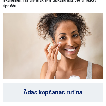
iekaisumus. Tas visvairāk skar taukainu ādu, bet arī jaukta
tipa ādu.
Ādas kopšanas rutīna