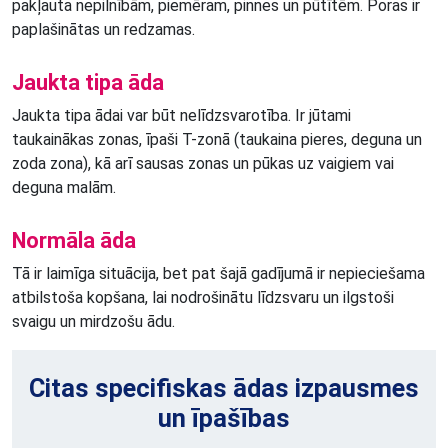
pakļauta nepilnībām, piemēram, pinnes un pūtītēm. Poras ir
paplašinātas un redzamas.
Jaukta tipa āda
Jaukta tipa ādai var būt nelīdzsvarotība. Ir jūtami
taukainākas zonas, īpaši T-zonā (taukaina pieres, deguna un
zoda zona), kā arī sausas zonas un pūkas uz vaigiem vai
deguna malām.
Normāla āda
Tā ir laimīga situācija, bet pat šajā gadījumā ir nepieciešama
atbilstoša kopšana, lai nodrošinātu līdzsvaru un ilgstoši
svaigu un mirdzošu ādu.
Citas specifiskas ādas izpausmes
un īpašības