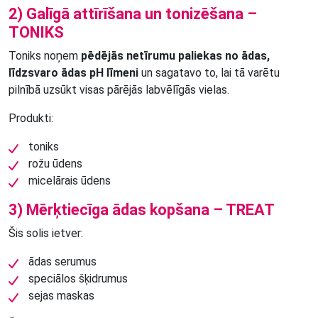
2) Galīgā attīrīšana un tonizēšana –
TONIKS
Toniks noņem
pēdējās netīrumu paliekas no ādas,
līdzsvaro ādas pH līmeni
un sagatavo to, lai tā varētu
pilnībā uzsūkt visas pārējās labvēlīgās vielas.
Produkti:
toniks
rožu ūdens
micelārais ūdens
3) Mērķtiecīga ādas kopšana – TREAT
Šis solis ietver:
ādas serumus
speciālos šķidrumus
sejas maskas