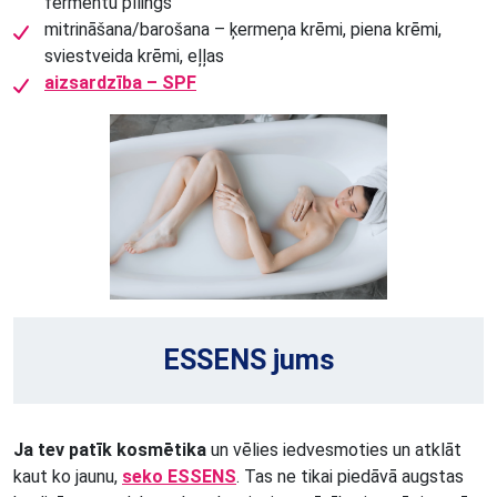
fermentu pīlings
mitrināšana/barošana – ķermeņa krēmi, piena krēmi,
sviestveida krēmi, eļļas
aizsardzība – SPF
ESSENS jums
Ja tev patīk kosmētika
un vēlies iedvesmoties un atklāt
kaut ko jaunu,
seko ESSENS
. Tas ne tikai piedāvā augstas