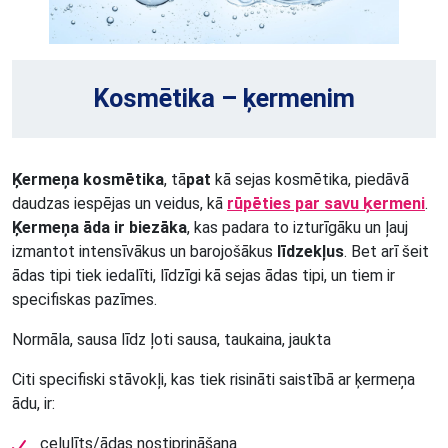
Kosmētika – ķermenim
Ķermeņa kosmētika
, tā
pat
kā sejas kosmētika, piedāvā
daudzas iespējas un veidus, kā
rūpēties par savu ķermeni
.
Ķermeņa āda ir biezāka
, kas padara to izturīgāku un ļauj
izmantot intensīvākus un barojošākus
līdzekļus
. Bet arī šeit
ādas tipi tiek iedalīti, līdzīgi kā sejas ādas tipi, un tiem ir
specifiskas pazīmes.
Normāla, sausa līdz ļoti sausa, taukaina, jaukta
Citi specifiski stāvokļi, kas tiek risināti saistībā ar ķermeņa
ādu, ir:
celulīts/ādas nostiprināšana