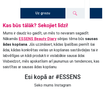
Uz grozu
Kas būs tālāk? Sekojiet līdzi!
Mums ir daudz ko gaidīt, un mēs to nevaram sagaidīt.
Nākamās
ESSENS Beauty Diary
sērijas tēma būs
sausas
ādas kopšana
. Jūs uzzināsiet, kādas īpašības piemīt šai
ādai, kādas konkrētas vielas un kopšanas sastāvdaļas tai ir
labvēlīgas un kādi produkti ir vislabākie sausai ādai.
Visbeidzot, mēs apskatīsim arī jaunumus un tendences, kas
saistītas ar sausas ādas kopšanu.
Esi kopā ar #ESSENS
Seko mums Instagram