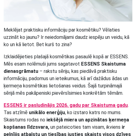
Meklējat praktisku informāciju par kosmētiku? Vēlaties
uzzināt ko jaunu? Ir neiedomājami daudz iespēju un veidu, kā
ko un kā lietot. Bet kurš to zina?
Izklaidējieties plašajā kosmētikas pasaulē kopā ar ESSENS.
Mēs esam nolēmuši jums sagatavot
ESSENS Skaistuma
dienasgrāmatu
– rakstu sēriju, kas piedāvā praktisku
informāciju, padomus un ieteikumus, kā arī dažādus ādas un
ķermeņa kosmētikas lietošanas veidus. Šajā turpināmajā
sērijā mēs pakāpeniski pievērsīsimies konkrētām tēmām.
ESSENS ir pasludinājis 2026. gadu par Skaistuma gadu
.
Tas atzīmē
unikālo enerģiju
, ko izstaro katrs no mums.
Skaistums rodas no
iekšējā miera un apzinātas ķermeņa
kopšanas līdzsvara,
un pateicoties tam visam, ikviens
ir
pelnījis atbalstu un tiesības justies skaists visos dzīves