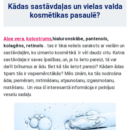
Kādas sastāvdaļas un vielas valda
kosmētikas pasaulē?
Aloe vera
,
kolostrums
,
hialuronskābe, pantenols,
kolagēns, retinols
... tas ir tikai neliels saraksts ar vielām un
sastāvdaļām, ko izmanto kosmētikā. Ir vēl daudz citu. Katrai
sastāvdaļai ir savas īpašības, un, ja to lieto pareizi, tā var
darīt brīnumus ar ādu. Bet kā tās lietot pareizi? Kādam ādas
tipam tās ir vispiemērotākās? Mēs zinām, ka tās nodrošina
ādai, piemēram, mitrināšanu, atjaunošanu, izgaismošanu,
matēšanu... Un visa šī interesantā informācija ir pelnījusi
veselu sadaļu.