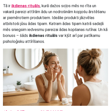
Tā ir
ikdienas rituāls
, kurā dažos soļos mēs no rīta un
vakarā pareizi attīrām ādu un nodrošinām kopjošu ārstēšanu
ar piemērotiem produktiem. Ideālie produkti jāizvēlas
atbilstoši jūsu ādas tipam. Katram ādas tipam katrā sadaļā
mēs sniegsim iedvesmu pareizai ādas kopšanas rutīnai. Un kā
bonuss – šāds
ikdienas rituāls
var kļūt arī par patīkamu
psiholoģisku attīrīšanos.