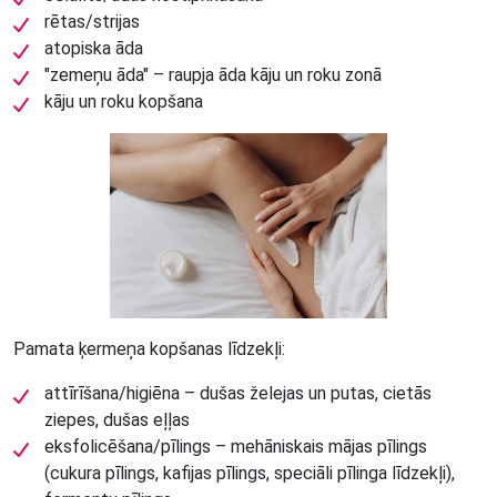
rētas/strijas
atopiska āda
"zemeņu āda" – raupja āda kāju un roku zonā
kāju un roku kopšana
Pamata ķermeņa kopšanas līdzekļi:
attīrīšana/higiēna – dušas želejas un putas, cietās
ziepes, dušas eļļas
eksfolicēšana/pīlings – mehāniskais mājas pīlings
(cukura pīlings, kafijas pīlings, speciāli pīlinga līdzekļi),