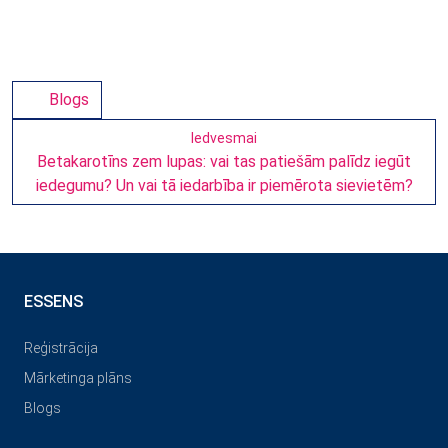
Blogs
Iedvesmai
Betakarotīns zem lupas: vai tas patiešām palīdz iegūt
iedegumu? Un vai tā iedarbība ir piemērota sievietēm?
ESSENS
Reģistrācija
Mārketinga plāns
Blogs