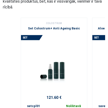
kvalitātes produktus, bet, kas ir vissvarīgāk, vienmēr ir tavā
rīcībā.
COLOSTRUM
Set Colostrum+ Anti Ageing Basic
Aloe V
121.60 €
setcpl01
Noliktavā
save0