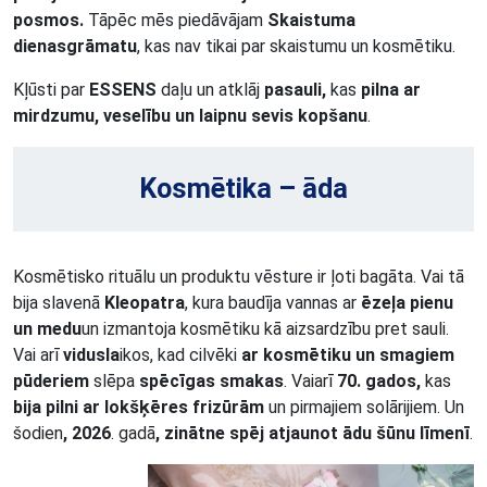
posmos.
Tāpēc mēs piedāvājam
Skaistuma
dienasgrāmatu
, kas nav tikai par skaistumu un kosmētiku.
Kļūsti par
ESSENS
daļu un atklāj
pasauli,
kas
pilna ar
mirdzumu, veselību un laipnu sevis kopšanu
.
Kosmētika – āda
Kosmētisko rituālu un produktu vēsture ir ļoti bagāta. Vai tā
bija slavenā
Kleopatra
, kura baudīja vannas ar
ēzeļa pienu
un medu
un izmantoja kosmētiku kā aizsardzību pret sauli.
Vai arī
vidusla
ikos, kad cilvēki
ar kosmētiku un smagiem
pūderiem
slēpa
spēcīgas smakas
. Vai
arī
70. gados,
kas
bija pilni ar lokšķēres frizūrām
un pirmajiem solārijiem. Un
šodien
, 2026
. gadā
, zinātne spēj atjaunot ādu šūnu līmenī
.