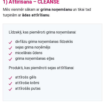
1) Attīrīšana – CLEANSE
Mēs vienmēr sākam ar
grima noņemšanu
un tikai tad
turpinām ar
ādas attīrīšanu
.
Līdzekļi, kas piemēroti grima noņemšanai:
divfāzu grima noņemšanas līdzeklis
sejas grima noņēmējs
micelārais ūdens
grima noņemšanas eļļas
Produkti, kas piemēroti sejas attīrīšanai:
attīrošs gēls
attīrošie krēmi
attīrošās putas