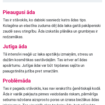
Pieaugusi āda
Tas ir stāvoklis, ko dabiski sasniedz katrs ādas tips.
Kolagēna un elastīna zuduma dēļ āda laika gaitā pakāpeniski
zaudē savu stingrību. Āda izskatās plānāka un grumbiņas ir
redzamākas.
Jutīga āda
Tā intensīvi reaģē uz laika apstākļu izmaiņām, stresu un
dažām kosmētikas sastāvdaļām. Tas ietver arī ādas
apsārtumu. Jutīgai ādai var būt tirpšanas sajūta un
paaugstināta jutība pret smaržām.
Problēmāda
Tas ir pagaidu stāvoklis, kas nav ierakstīts ģenētiskajā kodā.
Āda ir vairāk pakļauta pinnes veidošanās riskam, pārmērīga
sebuma ražošana aizsprosto poras un izraisa biežākus ādas