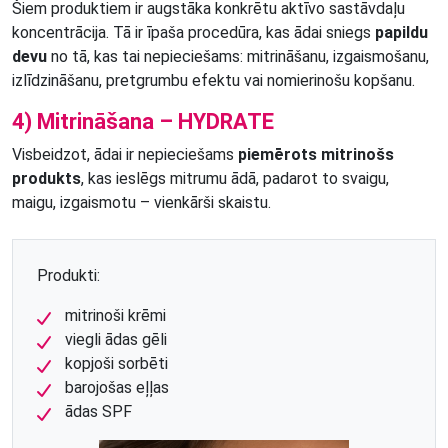
Šiem produktiem ir augstāka konkrētu aktīvo sastāvdaļu
koncentrācija. Tā ir īpaša procedūra, kas ādai sniegs
papildu
devu
no tā, kas tai nepieciešams: mitrināšanu, izgaismošanu,
izlīdzināšanu, pretgrumbu efektu vai nomierinošu kopšanu.
4) Mitrināšana – HYDRATE
Visbeidzot, ādai ir nepieciešams
piemērots mitrinošs
produkts
, kas ieslēgs mitrumu ādā, padarot to svaigu,
maigu, izgaismotu – vienkārši skaistu.
Produkti:
mitrinoši krēmi
viegli ādas gēli
kopjoši sorbēti
barojošas eļļas
ādas SPF