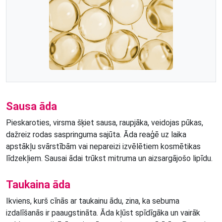
Sausa āda
Pieskaroties, virsma šķiet sausa, raupjāka, veidojas pūkas,
dažreiz rodas saspringuma sajūta. Āda reaģē uz laika
apstākļu svārstībām vai nepareizi izvēlētiem kosmētikas
līdzekļiem. Sausai ādai trūkst mitruma un aizsargājošo lipīdu.
Taukaina āda
Ikviens, kurš cīnās ar taukainu ādu, zina, ka sebuma
izdalīšanās ir paaugstināta. Āda kļūst spīdīgāka un vairāk