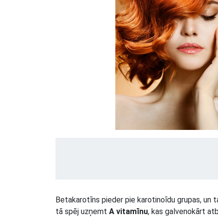
Betakarotīns pieder pie karotinoīdu grupas, un t
tā spēj uzņemt
A vitamīnu
, kas galvenokārt atb