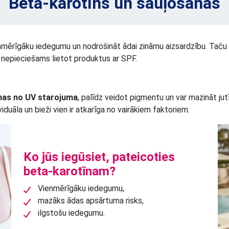
Beta-karotīns un sauļošanās
nmērīgāku iedegumu un nodrošināt ādai zināmu aizsardzību. Taču ir
r nepieciešams lietot produktus ar SPF.
nas no UV starojuma
, palīdz veidot pigmentu un var mazināt ju
duāla un bieži vien ir atkarīga no vairākiem faktoriem.
Ko jūs iegūsiet, pateicoties
beta-karotīnam?
Vienmērīgāku iedegumu,
mazāks ādas apsārtuma risks,
ilgstošu iedegumu.