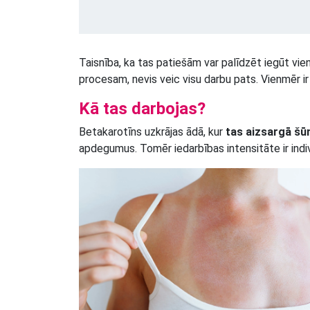
Taisnība, ka tas patiešām var palīdzēt iegūt vie
procesam, nevis veic visu darbu pats. Vienmēr i
Kā tas darbojas?
Betakarotīns uzkrājas ādā, kur
tas aizsargā šū
apdegumus. Tomēr iedarbības intensitāte ir indivi