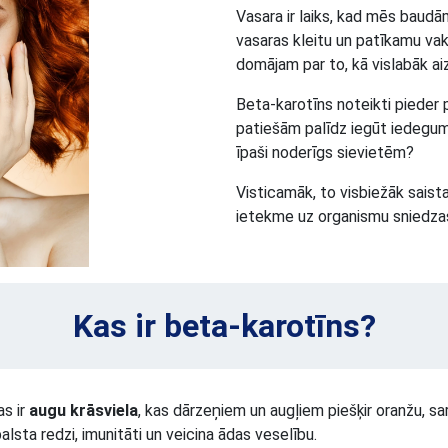
Vasara ir laiks, kad mēs baudām
vasaras kleitu un patīkamu vaka
domājam par to, kā vislabāk a
Beta-karotīns noteikti pieder p
patiešām palīdz iegūt iedegum
īpaši noderīgs sievietēm?
Visticamāk, to visbiežāk saist
ietekme uz organismu sniedzas
Kas ir beta-karotīns?
as ir
augu krāsviela
, kas dārzeņiem un augļiem piešķir oranžu, sa
alsta redzi, imunitāti un veicina ādas veselību.