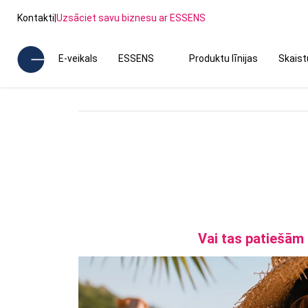
Kontakti
|
Uzsāciet savu biznesu ar ESSENS
E-veikals
ESSENS
Produktu līnijas
Skais
Vai tas patiešām 