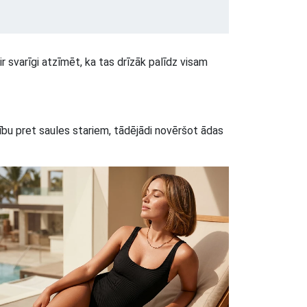
 svarīgi atzīmēt, ka tas drīzāk palīdz visam
tību pret saules stariem, tādējādi novēršot ādas