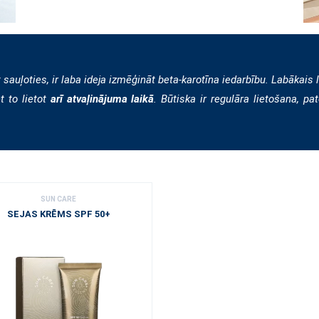
 sauļoties, ir laba ideja izmēģināt beta-karotīna iedarbību. Labākais la
et to lietot
arī atvaļinājuma laikā
. Būtiska ir regulāra lietošana, pa
SUN CARE
SEJAS KRĒMS SPF 50+