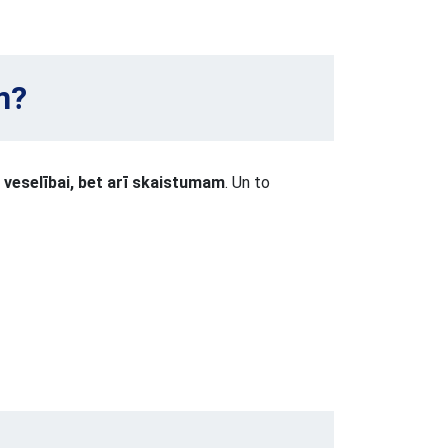
m?
i veselībai, bet arī skaistumam
. Un to