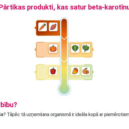
Pārtikas produkti, kas satur beta-karotīn
rbību?
šs
? Tāpēc tā uzņemšana organismā ir ideāla kopā ar piemērotie