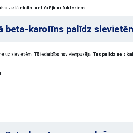
mūsu vietā
cīnās pret ārējiem faktoriem
.
ā beta-karotīns palīdz sievietē
me uz sievietēm. Tā iedarbība nav vienpusēja.
Tas palīdz ne tika
t: