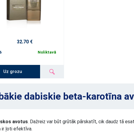
32.70 €
6
Noliktavā
Uz grozu
bākie dabiskie beta-karotīna av
iskos avotus
. Dažreiz var būt grūtāk pārskatīt, cik daudz tā esa
r ļoti efektīva.