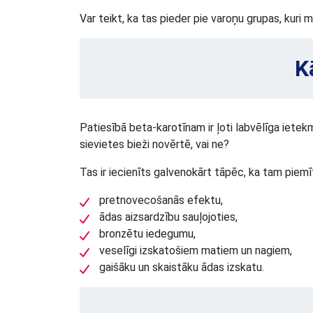
Var teikt, ka tas pieder pie varoņu grupas, kuri 
K
Patiesībā beta-karotīnam ir ļoti labvēlīga ietek
sievietes bieži novērtē, vai ne?
Tas ir iecienīts galvenokārt tāpēc, ka tam piemī
pretnovecošanās efektu,
ādas aizsardzību sauļojoties,
bronzētu iedegumu,
veselīgi izskatošiem matiem un nagiem,
gaišāku un skaistāku ādas izskatu.