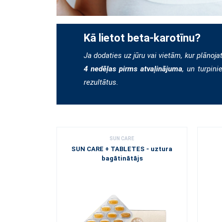
Kā lietot beta-karotīnu?
Ja dodaties uz jūru vai vietām, kur plānojat
4 nedēļas pirms atvaļinājuma
, un turpini
rezultātus.
SUN CARE
SUN CARE + TABLETES - uztura
bagātinātājs