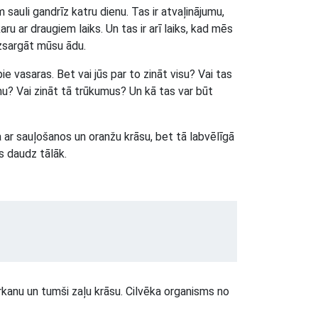
 sauli gandrīz katru dienu. Tas ir atvaļinājumu,
ru ar draugiem laiks. Un tas ir arī laiks, kad mēs
izsargāt mūsu ādu.
ie vasaras. Bet vai jūs par to zināt visu? Vai tas
u? Vai zināt tā trūkumus? Un kā tas var būt
a ar sauļošanos un oranžu krāsu, bet tā labvēlīgā
 daudz tālāk.
rkanu un tumši zaļu krāsu. Cilvēka organisms no