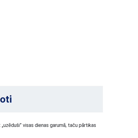
oti
t „uzēduši” visas dienas garumā, taču pārtikas