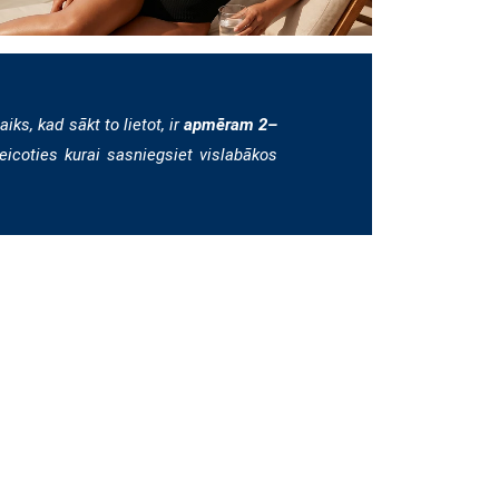
iks, kad sākt to lietot, ir
apmēram 2–
teicoties kurai sasniegsiet vislabākos