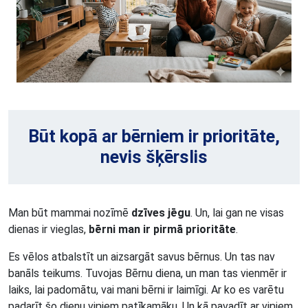
Būt kopā ar bērniem ir prioritāte,
nevis šķērslis
Man būt mammai nozīmē
dzīves jēgu
. Un, lai gan ne visas
dienas ir vieglas,
bērni man ir pirmā prioritāte
.
Es vēlos atbalstīt un aizsargāt savus bērnus. Un tas nav
banāls teikums. Tuvojas Bērnu diena, un man tas vienmēr ir
laiks, lai padomātu, vai mani bērni ir laimīgi. Ar ko es varētu
padarīt šo dienu viņiem patīkamāku. Un kā pavadīt ar viņiem