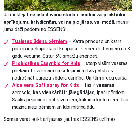
Ja meklējat
nelielu dāvanu skolas liecībai
vai
praktisku
aprīkojumu brīvdienām, vai nu pie jūras
,
vai mežā
, man ir
jums daži padomi no ESSENS:
Tualetes ūdens bērniem
– Katra princese un katrs
princis ir pelnījuši kaut ko īpašu. Piemērots bērniem no 3
gadu vecuma. Satur 5% smaržu esences.
Probiotikas Essynbio for Kids
– starp visām vasaras
priekām, brīvdienām un ceļojumiem tās palīdzēs
nodrošināt pareizu vēdera darbību. Un tām ir ogu garša.
Aloe vera Soft spray for Kids
– tas ir
vasaras
aerosols
, kas vienkārši ir jāiegādājas,
īpaši bērniem.
Saskrāpējumiem, nobrāzumiem, kukaiņu kodumiem. Tas
mazina niezi bērniem un labi mitrina ādu.
Somas varat ielikt arī jaunas, jautras ESSENS uzlīmes.