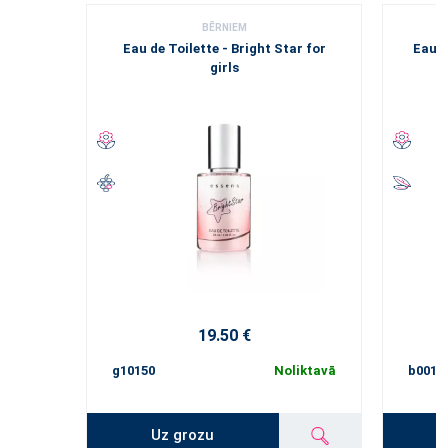
BĒRNIEM
Eau de Toilette - Bright Star for
Eau d
girls
19.50 €
g10150
Noliktavā
b0015
Uz grozu