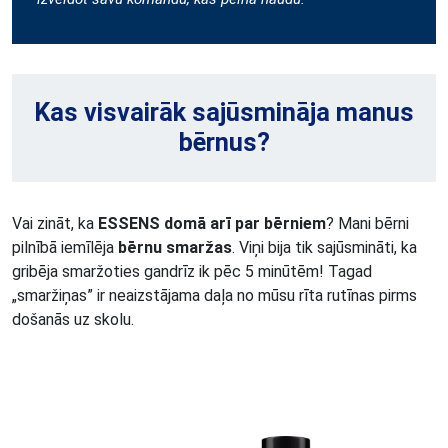
Kas visvairāk sajūsmināja manus
bērnus?
Vai zināt, ka
ESSENS domā arī par bērniem
? Mani bērni
pilnībā iemīlēja
bērnu smaržas
. Viņi bija tik sajūsmināti, ka
gribēja smaržoties gandrīz ik pēc 5 minūtēm! Tagad
„smaržiņas” ir neaizstājama daļa no mūsu rīta rutīnas pirms
došanās uz skolu.