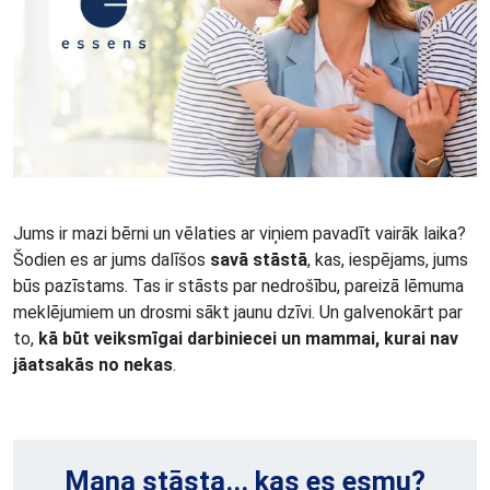
Jums ir mazi bērni un vēlaties ar viņiem pavadīt vairāk laika?
Šodien es ar jums dalīšos
savā stāstā
, kas, iespējams, jums
būs pazīstams. Tas ir stāsts par nedrošību, pareizā lēmuma
meklējumiem un drosmi sākt jaunu dzīvi. Un galvenokārt par
to,
kā būt veiksmīgai darbiniecei un mammai, kurai nav
jāatsakās no nekas
.
Mana stāsta... kas es esmu?