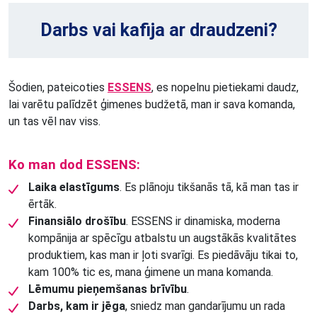
Darbs vai kafija ar draudzeni?
Šodien, pateicoties
ESSENS
, es nopelnu pietiekami daudz,
lai varētu palīdzēt ģimenes budžetā, man ir sava komanda,
un tas vēl nav viss.
Ko man dod ESSENS:
Laika elastīgums
. Es plānoju tikšanās tā, kā man tas ir
ērtāk.
Finansiālo drošību
. ESSENS ir dinamiska, moderna
kompānija ar spēcīgu atbalstu un augstākās kvalitātes
produktiem, kas man ir ļoti svarīgi. Es piedāvāju tikai to,
kam 100% tic es, mana ģimene un mana komanda.
Lēmumu pieņemšanas brīvību
.
Darbs, kam ir jēga
, sniedz man gandarījumu un rada