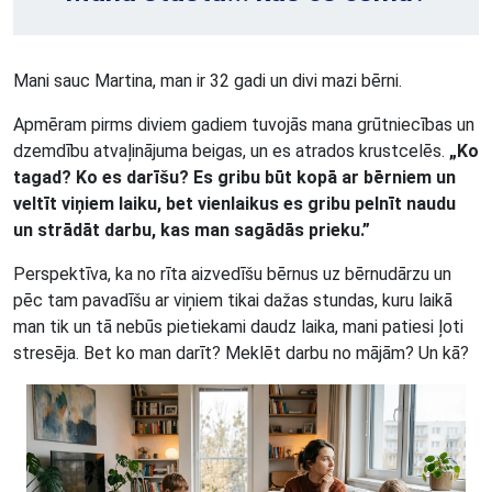
Mani sauc Martina, man ir 32 gadi un divi mazi bērni.
Apmēram pirms diviem gadiem tuvojās mana grūtniecības un
dzemdību atvaļinājuma beigas, un es atrados krustcelēs.
„Ko
tagad? Ko es darīšu? Es gribu būt kopā ar bērniem un
veltīt viņiem laiku, bet vienlaikus es gribu pelnīt naudu
un strādāt darbu, kas man sagādās prieku.”
Perspektīva, ka no rīta aizvedīšu bērnus uz bērnudārzu un
pēc tam pavadīšu ar viņiem tikai dažas stundas, kuru laikā
man tik un tā nebūs pietiekami daudz laika, mani patiesi ļoti
stresēja. Bet ko man darīt? Meklēt darbu no mājām? Un kā?