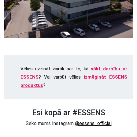
Vēlies uzzināt vairāk par to, kā
sākt darbību ar
ESSENS
? Vai varbūt vēlies
izmēģināt ESSENS
produktus
?
Esi kopā ar #ESSENS
Seko mums Instagram
@essens_official