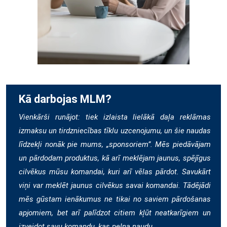
Kā darbojas MLM?
Vienkārši runājot: tiek izlaista lielākā daļa reklāmas
izmaksu un tirdzniecības tīklu uzcenojumu, un šie naudas
līdzekļi nonāk pie mums, „sponsoriem”. Mēs piedāvājam
un pārdodam produktus, kā arī meklējam jaunus, spējīgus
cilvēkus mūsu komandai, kuri arī vēlas pārdot. Savukārt
viņi var meklēt jaunus cilvēkus savai komandai. Tādējādi
mēs gūstam ienākumus ne tikai no saviem pārdošanas
apjomiem, bet arī palīdzot citiem kļūt neatkarīgiem un
izveidot savu komandu, kas pelna naudu.