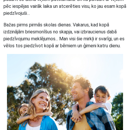
pēc iespējas vairāk laika un atcerēties visu, ko jau esam kopā
piedzīvojuši…
Bažas pirms pirmās skolas dienas. Vakarus, kad kopā
izdzinājām briesmonīšus no skapja, vai izbraucienus dabā
piedzīvojumu meklējumos... Man visi šie mirkļi ir svarīgi, un es
vēlos tos piedzīvot kopā ar bērniem un ģimeni katru dienu.