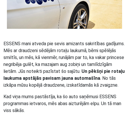
ESSENS mani atveda pie sevis amizants sakritības gadījums.
Mēs ar draudzeni sēdējām rotaļu laukumā, bērni spēlējās
smiltīs, un mēs, kā vienmēr, runājām par to, ka vakar princese
negribēja gulēt, ka mazajam aug zobiņi un tamlīdzīgām
lietām. Jūs noteikti pazīstat šo sajūtu.
Un pēkšņi pie rotaļu
laukuma apstājās pavisam jauna automašīna
. No tās
izkāpa mūsu kopējā draudzene, izskatīdamās kā zvaigzne.
Kad viņa mums pastāstīja, ka šo auto saņēmusi ESSENS
programmas ietvaros, mēs abas aizturējām elpu. Un tā man
viss sākās.