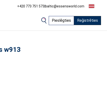
+420 773 751 573
|
baltic@essensworld.com
Pieslēgties
Reģistrēties
as w913