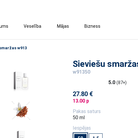
tums
Veselība
Mājas
Bizness
 smaržas w913
Sieviešu smarž
w91350
5.0
(87×)
27.80 €
13.00 p
Pakas saturs
50 ml
Iespējas