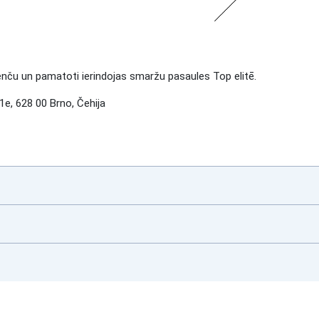
u un pamatoti ierindojas smaržu pasaules Top elitē.
, 628 00 Brno, Čehija