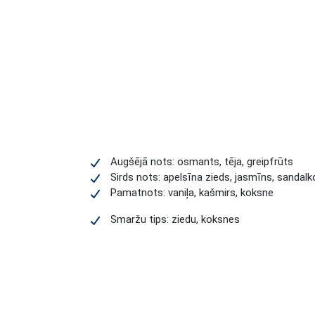
Augšējā nots: osmants, tēja, greipfrūts
Sirds nots: apelsīna zieds, jasmīns, sandal
Pamatnots: vaniļa, kašmirs, koksne
Smaržu tips: ziedu, koksnes