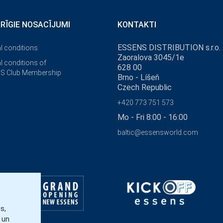
ĀRĪGIE NOSACĪJUMI
KONTAKTI
ESSENS DISTRIBUTION s.r.o.
l conditions
Zaoralova 3045/1e
l conditions of
628 00
S Club Membership
Brno - Líšeň
Czech Republic
+420 773 751 573
Mo - Fri 8:00 - 16:00
baltic@essensworld.com
s,
 un