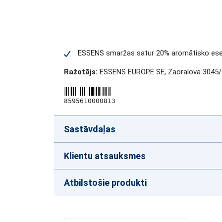
ESSENS smaržas satur 20% aromātisko esenč
Ražotājs:
ESSENS EUROPE SE, Zaoralova 3045/1e
8595610000813
Sastāvdaļas
Klientu atsauksmes
Atbilstošie produkti