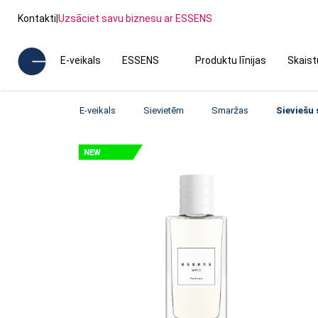
Kontakti
|
Uzsāciet savu biznesu ar ESSENS
E-veikals
ESSENS
Produktu līnijas
Skais
E-veikals
Sievietēm
Smaržas
Sieviešu