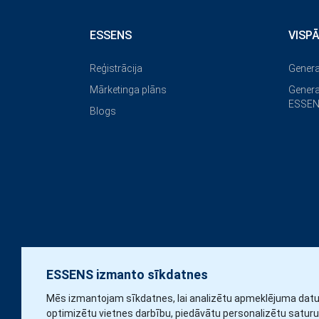
ESSENS
VISP
Reģistrācija
Genera
Mārketinga plāns
Genera
ESSEN
Blogs
ESSENS izmanto sīkdatnes
Mēs izmantojam sīkdatnes, lai analizētu apmeklējuma datu
optimizētu vietnes darbību, piedāvātu personalizētu saturu