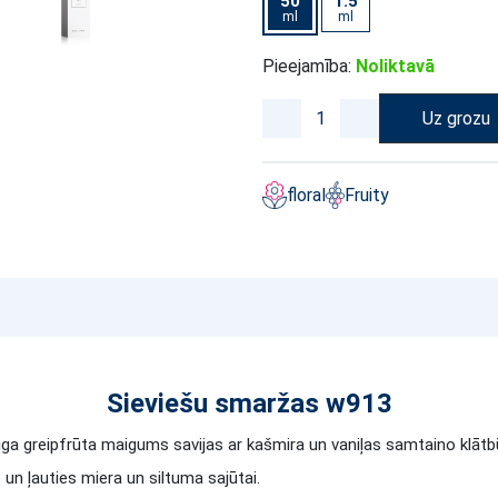
50
1.5
ml
ml
Pieejamība:
Noliktavā
Uz grozu
floral
Fruity
Sieviešu smaržas w913
iga greipfrūta maigums savijas ar kašmira un vaniļas samtaino klātb
 un ļauties miera un siltuma sajūtai.