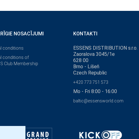
ĀRĪGIE NOSACĪJUMI
KONTAKTI
ESSENS DISTRIBUTION s.r.o.
l conditions
Zaoralova 3045/1e
l conditions of
628 00
S Club Membership
Brno - Líšeň
Czech Republic
+420 773 751 573
Mo - Fri 8:00 - 16:00
baltic@essensworld.com