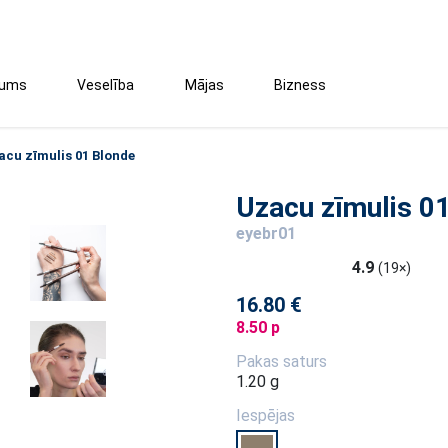
tums
Veselība
Mājas
Bizness
acu zīmulis 01 Blonde
Uzacu zīmulis 0
eyebr01
4.9
(19×)
16.80 €
8.50 p
Pakas saturs
1.20 g
Iespējas