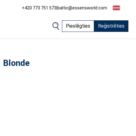
+420 773 751 573
|
baltic@essensworld.com
Pieslēgties
Reģistrēties
1 Blonde