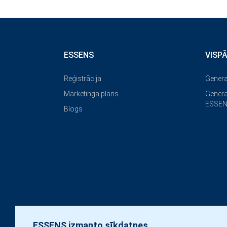
ESSENS
VISP
Reģistrācija
Genera
Mārketinga plāns
Genera
ESSEN
Blogs
ESSENS izmanto sīkdatnes