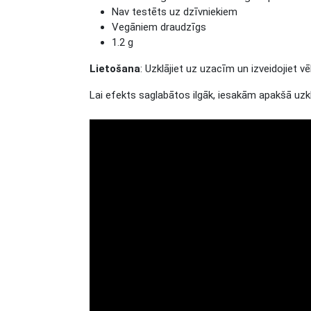
Nav testēts uz dzīvniekiem
Vegāniem draudzīgs
1.2 g
Lietošana
: Uzklājiet uz uzacīm un izveidojiet 
Lai efekts saglabātos ilgāk, iesakām apakšā uzkl