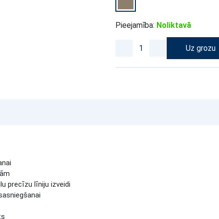
Pieejamība:
Noliktavā
Uz grozu
anai
dām
u precīzu līniju izveidi
 sasniegšanai
ts