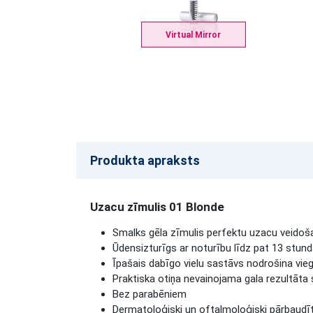
Virtual Mirror
Produkta apraksts
Uzacu zīmulis 01 Blonde
Smalks gēla zīmulis perfektu uzacu veidoš
Ūdensizturīgs ar noturību līdz pat 13 stun
Īpašais dabīgo vielu sastāvs nodrošina viegl
Praktiska otiņa nevainojama gala rezultāta
Bez parabēniem
Dermatoloģiski un oftalmoloģiski pārbaudī