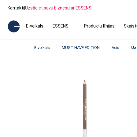
Kontakti
|
Uzsāciet savu biznesu ar ESSENS
E-veikals
ESSENS
Produktu līnijas
Skais
E-veikals
MUST HAVE EDITION
Acis
Uz