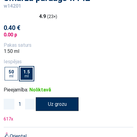
w14201
4.9
(23×)
0.40 €
0.00 p
Pakas saturs
1.50 ml
Iespējas
50
1.5
ml
ml
Pieejamība:
Noliktavā
Uz grozu
617
x
Oriental