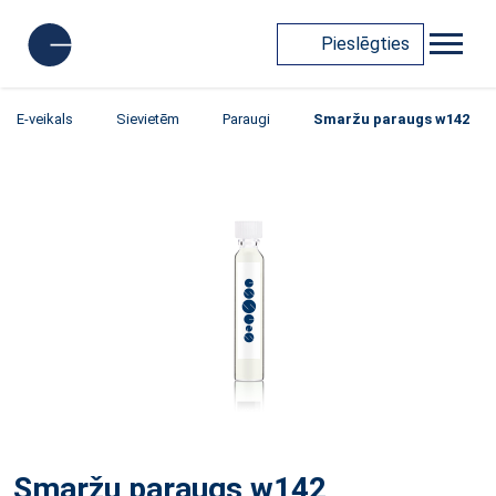
Pieslēgties
E-veikals
Sievietēm
Paraugi
Smaržu paraugs w142
Smaržu paraugs w142