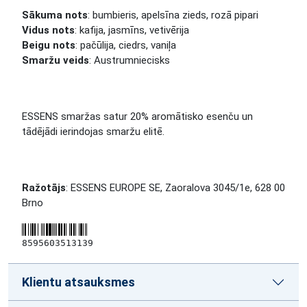
Sākuma nots
: bumbieris, apelsīna zieds, rozā pipari
Vidus nots
: kafija, jasmīns, vetivērija
Beigu nots
: pačūlija, ciedrs, vaniļa
Smaržu veids
: Austrumniecisks
ESSENS smaržas satur 20% aromātisko esenču un
tādējādi ierindojas smaržu elitē.
Ražotājs
: ESSENS EUROPE SE, Zaoralova 3045/1e, 628 00
Brno
8595603513139
Klientu atsauksmes