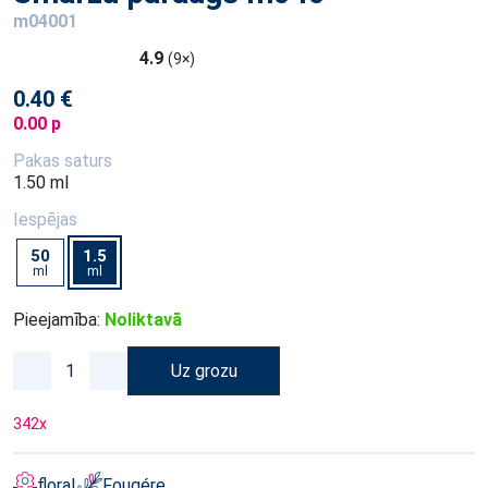
m04001
4.9
(9×)
0.40 €
0.00 p
Pakas saturs
1.50 ml
Iespējas
50
1.5
ml
ml
Pieejamība:
Noliktavā
Uz grozu
342
x
floral
Fougére