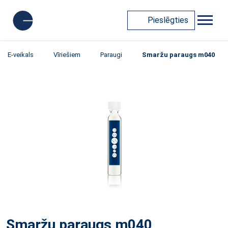
Pieslēgties
E-veikals
Vīriešiem
Paraugi
Smaržu paraugs m040
Smaržu paraugs m040