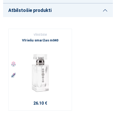
Atbilstošie produkti
VĪRIEŠIEM
Vīriešu smaržas m040
26.10 €