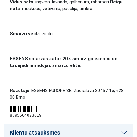
Vidus nots
: ingvers, lavanda, galbanum, rabarberi
Beigu
nots
: muskuss, vetivērija, pačūlija, ambra
Smaržu veids
: ziedu
ESSENS smaržas satur 20% smaržīgo esenču un
tādējādi ierindojas smaržu elitē.
Ražotājs
: ESSENS EUROPE SE, Zaoralova 3045 / 1e, 628
00 Brno
8595604023019
Klientu atsauksmes