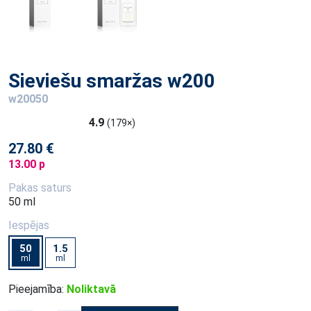
Sieviešu smaržas w200
w20050
4.9
(179×)
27.80 €
13.00 p
Pakas saturs
50 ml
Iespējas
50
1.5
ml
ml
Pieejamība:
Noliktavā