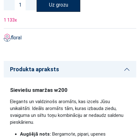
Uz grozu
1 133
x
floral
Produkta apraksts
Sieviešu smaržas w200
Elegants un valdzinošs aromāts, kas izcels Jūsu
unikalitāti. Ideāls aromāts tām, kuras izbauda ziedu,
svaiguma un siltu toņu kombināciju ar nedaudz saldenu
pieskārienu.
Augšējā nots:
Bergamote, pipari, upenes