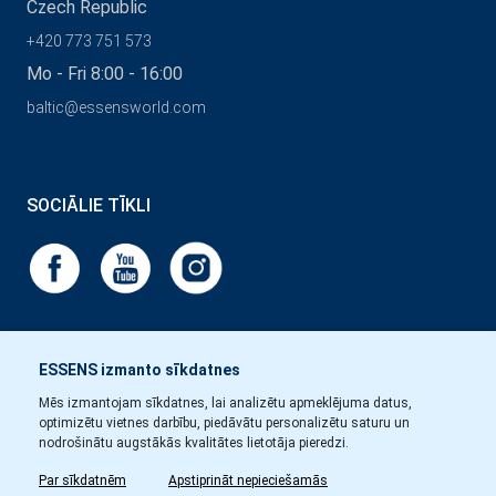
Czech Republic
+420 773 751 573
Mo - Fri 8:00 - 16:00
baltic@essensworld.com
SOCIĀLIE TĪKLI
ESSENS izmanto sīkdatnes
Mēs izmantojam sīkdatnes, lai analizētu apmeklējuma datus,
optimizētu vietnes darbību, piedāvātu personalizētu saturu un
nodrošinātu augstākās kvalitātes lietotāja pieredzi.
Par sīkdatnēm
Apstiprināt nepieciešamās