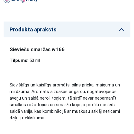
Produkta apraksts
Sieviešu smaržas w166
Tilpums
: 50 ml
Sievišķīgs un kaislīgs aromāts, pilns prieka, maiguma un
mirdzuma. Aromāts aizsākas ar gardu, nogatavojušos
aveņu un saldā neroli toņiem, tā sirdī nevar nepamanīt
smalkus rožu toņus un smaržu kopējo profilu noslēdz
saldā vaniļa, kas kombinācijā ar muskusu atklāj neticami
dziļu jutekliskumu.