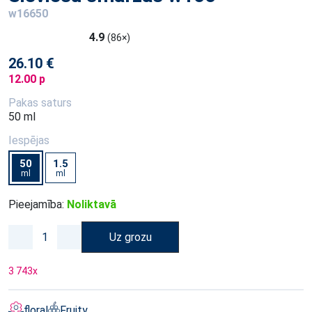
w16650
4.9
(86×)
26.10 €
12.00 p
Pakas saturs
50 ml
Iespējas
50
1.5
ml
ml
Pieejamība:
Noliktavā
Uz grozu
3 743
x
floral
Fruity