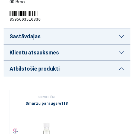
00 Brno
8595603510336
Sastāvdaļas
Klientu atsauksmes
Atbilstošie produkti
SIEVIETĒM
Smaržu paraugs w118