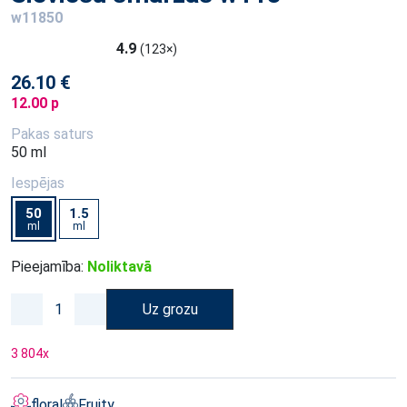
w11850
4.9
(123×)
26.10 €
12.00 p
Pakas saturs
50 ml
Iespējas
50
1.5
ml
ml
Pieejamība:
Noliktavā
Uz grozu
3 804
x
floral
Fruity