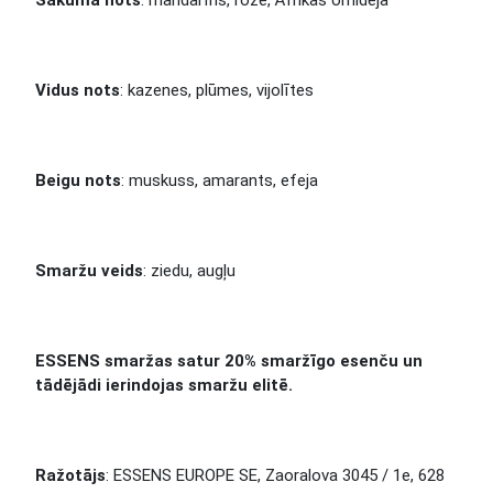
Sākuma nots
: mandarīns, roze, Āfrikas orhideja
Vidus nots
: kazenes, plūmes, vijolītes
Beigu nots
: muskuss, amarants, efeja
Smaržu veids
: ziedu, augļu
ESSENS smaržas satur 20% smaržīgo esenču un
tādējādi ierindojas smaržu elitē.
Ražotājs
: ESSENS EUROPE SE, Zaoralova 3045 / 1e, 628