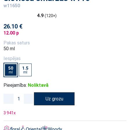
w11650
4.9
(120×)
26.10 €
12.00 p
Pakas saturs
50 ml
Iespējas
50
1.5
ml
ml
Pieejamība:
Noliktavā
Uz grozu
3 941
x
floral
Oriental
Woody