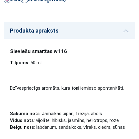
Produkta apraksts
Sieviešu smaržas w116
Tilpums
: 50 ml
Dzīvespriecīgs aromāts, kura toņi iemieso spontanitāti.
Sākuma nots
: Jamaikas pipari, frēzija, ābols
Vidus nots
: vijolīte, hibisks, jasmīns, heliotrops, roze
Beigu nots
: labdanum, sandalkoks, vīraks, ciedrs, sūnas