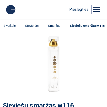
Pieslēgties
E-veikals
Sievietēm
Smaržas
Sieviešu smaržas w116
Sieviešu smaržas w116