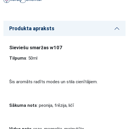
Produkta apraksts
Sieviešu smaržas w107
Tilpums
: 50ml
Šis aromāts radīts modes un stila cienītājiem.
Sākuma nots
: peonija, frēzija, ličī