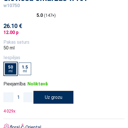
w10750
5.0
(147×)
26.10 €
12.00 p
Pakas saturs
50 ml
Iespējas
50
1.5
ml
ml
Pieejamība:
Noliktavā
Uz grozu
4 029
x
floral
Oriental