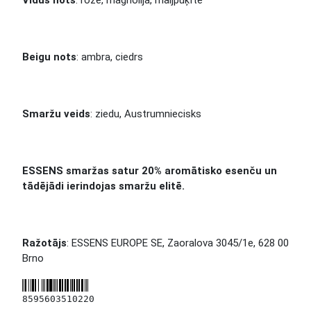
Vidus nots
: roze, magnolija, maijpuķīte
Beigu nots
: ambra, ciedrs
Smaržu veids
: ziedu, Austrumniecisks
ESSENS smaržas satur 20% aromātisko esenču un
tādējādi ierindojas smaržu elitē.
Ražotājs
: ESSENS EUROPE SE, Zaoralova 3045/1e, 628 00
Brno
8595603510220