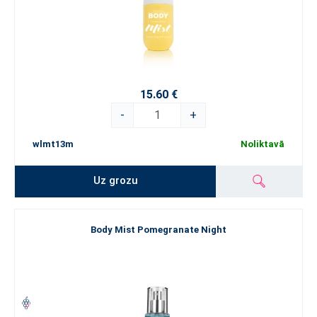
15.60 €
-
+
wlmt13m
Noliktavā
Uz grozu
Body Mist Pomegranate Night