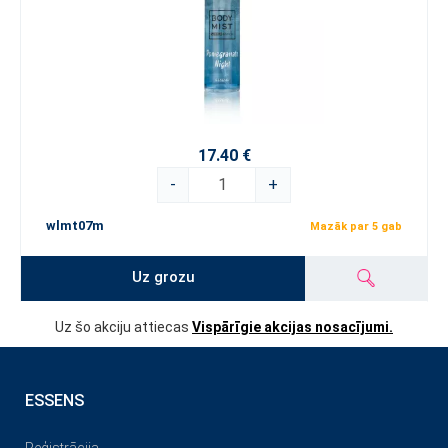
17.40 €
-
+
wlmt07m
Mazāk par 5 gab
Uz grozu
Uz šo akciju attiecas
Vispārīgie akcijas nosacījumi.
ESSENS