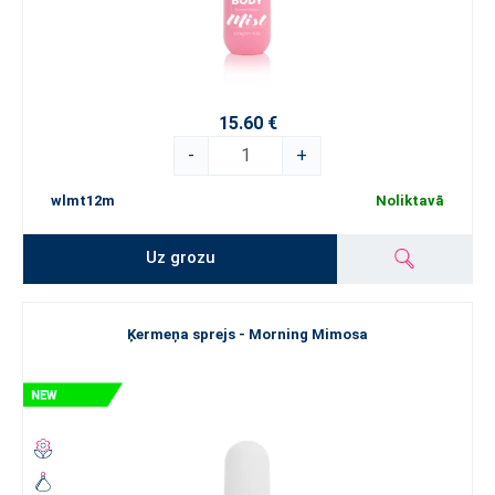
15.60 €
-
+
wlmt12m
Noliktavā
Uz grozu
Ķermeņa sprejs - Morning Mimosa