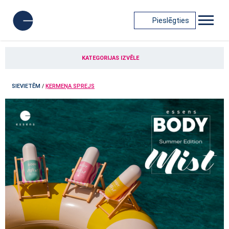
Pieslēgties
KATEGORIJAS IZVĒLE
SIEVIETĒM
/
ĶERMEŅA SPREJS