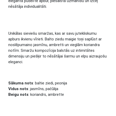
elegantā pudelītē apbur, piesaista uzmanību un izceļ
nēsātāja individualitāti.
Unikālas sieviešu smaržas, kas ar savu jutekliskumu
apburs ikvienu vīrieti. Balto ziedu maigie toņi saplūst ar
noslēpumaino jasmīnu, ambretti un vieglām koriandra
notīm. Smaržu kompozīcija balstās uz intimitātes
dimensiju un piešķir to nēsātājai šarmu un elpu aizraujošu
eleganci.
Sākuma nots
: baltie ziedi, peonija
Vidus nots
: jasmīns, pačūlija
Beigu nots
: koriandrs, ambrette