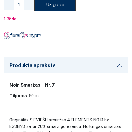
Uz grozu
1 354
x
floral
Chypre
Produkta apraksts
Noir Smaržas - Nr.7
Tilpums
: 50 ml
Oriģinālās SIEVIEŠU smaržas 4 ELEMENTS NOIR by
ESSENS satur 20% smaržīgo esenču. Noturīgas smaržas