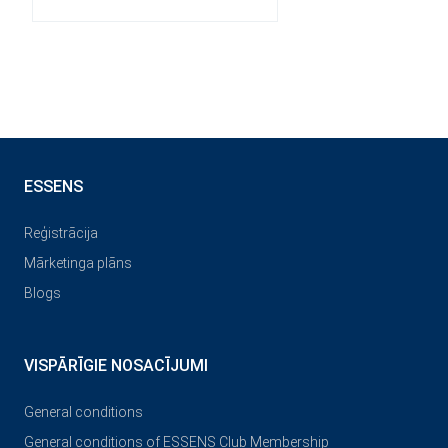
ESSENS
Reģistrācija
Mārketinga plāns
Blogs
VISPĀRĪGIE NOSACĪJUMI
General conditions
General conditions of ESSENS Club Membership