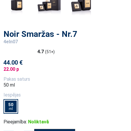
Noir Smaržas - Nr.7
4eln07
4.7
(51×)
44.00 €
22.00 p
Pakas saturs
50 ml
Iespējas
50
ml
Pieejamība:
Noliktavā