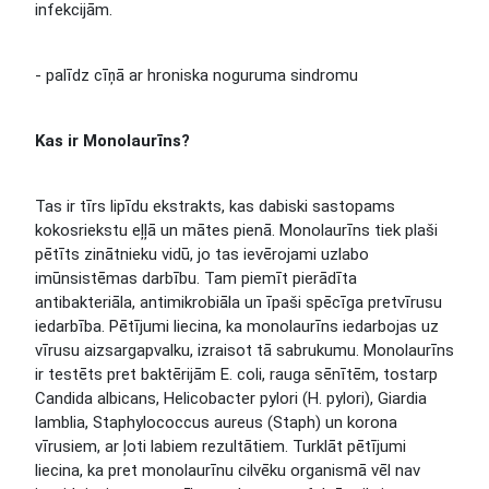
infekcijām.
- palīdz cīņā ar hroniska noguruma sindromu
Kas ir Monolaurīns?
Tas ir tīrs lipīdu ekstrakts, kas dabiski sastopams
kokosriekstu eļļā un mātes pienā. Monolaurīns tiek plaši
pētīts zinātnieku vidū, jo tas ievērojami uzlabo
imūnsistēmas darbību. Tam piemīt pierādīta
antibakteriāla, antimikrobiāla un īpaši spēcīga pretvīrusu
iedarbība. Pētījumi liecina, ka monolaurīns iedarbojas uz
vīrusu aizsargapvalku, izraisot tā sabrukumu. Monolaurīns
ir testēts pret baktērijām E. coli, rauga sēnītēm, tostarp
Candida albicans, Helicobacter pylori (H. pylori), Giardia
lamblia, Staphylococcus aureus (Staph) un korona
vīrusiem, ar ļoti labiem rezultātiem. Turklāt pētījumi
liecina, ka pret monolaurīnu cilvēku organismā vēl nav