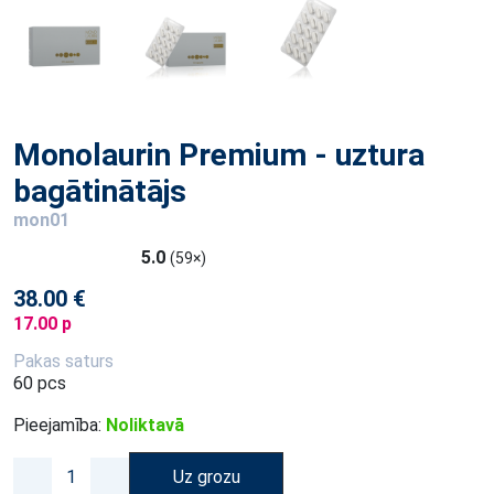
Monolaurin Premium - uztura
bagātinātājs
mon01
5.0
(59×)
38.00 €
17.00 p
Pakas saturs
60 pcs
Pieejamība:
Noliktavā
Uz grozu