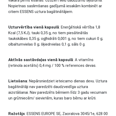
vakarā pirms ēšanas. Uzdzert lielu daudzumu šķidruma.
Nopietnas saslimšanas gadījumā iesakām kombinēt ar
citiem ESSENS uztura bagātinātājiem.
Uzturvērtība vienā kapsulā
: Enerģētiskā vērtība 1,8
Kcal (7,5 KJ); tauki 0,35 g, no tiem piesātinātās
taukskābes 0,35 g; ogļhidrāti 0,001 g, no tiem cukuri 0 g;
olbaltumvielas 0 g; šķiedrvielas 0,1 g; sāls 0 g.
Aktīvās sastāvdaļas vienā kapsulā
: A vitamīns
(retinola acetāts) 0,4 mg / 100 % references devas.
Lietošana
: Nepārsniedziet ieteicamo dienas devu. Uztura
bagātinātāji nav paredzēti daudzveidīga uztura
aizstāšanai. Nav paredzēts bērniem līdz 3 gadu vecumam
un grūtniecēm/ sievietēm, kuras baro bērnu ar krūti.
Ražotājs
: ESSENS EUROPE SE, Zaoralova 3045/1e, 628 00