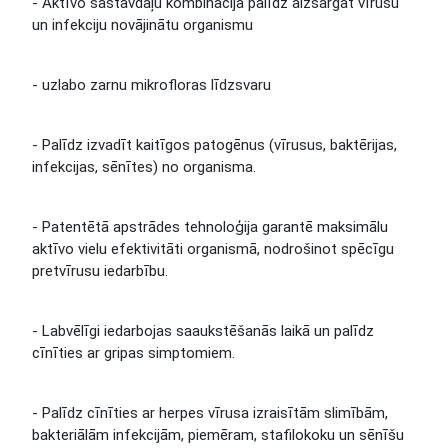
- Aktīvo sastāvdaļu kombinācija palīdz aizsargāt vīrusu
un infekciju novājinātu organismu
- uzlabo zarnu mikrofloras līdzsvaru
- Palīdz izvadīt kaitīgos patogēnus (vīrusus, baktērijas,
infekcijas, sēnītes) no organisma.
- Patentētā apstrādes tehnoloģija garantē maksimālu
aktīvo vielu efektivitāti organismā, nodrošinot spēcīgu
pretvīrusu iedarbību.
- Labvēlīgi iedarbojas saaukstēšanās laikā un palīdz
cīnīties ar gripas simptomiem.
- Palīdz cīnīties ar herpes vīrusa izraisītām slimībām,
bakteriālām infekcijām, piemēram, stafilokoku un sēnīšu