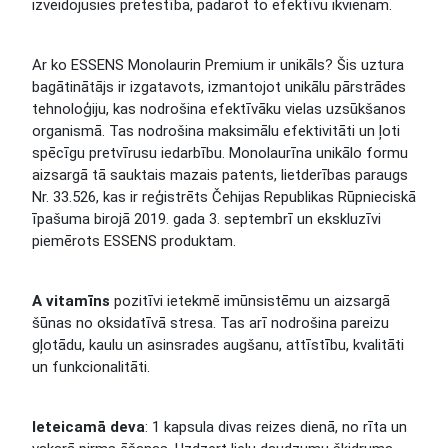
izveidojusies pretestība, padarot to efektīvu ikvienam.
Ar ko ESSENS Monolaurin Premium ir unikāls? Šis uztura
bagātinātājs ir izgatavots, izmantojot unikālu pārstrādes
tehnoloģiju, kas nodrošina efektīvāku vielas uzsūkšanos
organismā. Tas nodrošina maksimālu efektivitāti un ļoti
spēcīgu pretvīrusu iedarbību. Monolaurīna unikālo formu
aizsargā tā sauktais mazais patents, lietderības paraugs
Nr. 33.526, kas ir reģistrēts Čehijas Republikas Rūpnieciskā
īpašuma birojā 2019. gada 3. septembrī un ekskluzīvi
piemērots ESSENS produktam.
A vitamīns
pozitīvi ietekmē imūnsistēmu un aizsargā
šūnas no oksidatīvā stresa. Tas arī nodrošina pareizu
gļotādu, kaulu un asinsrades augšanu, attīstību, kvalitāti
un funkcionalitāti.
Ieteicamā deva
: 1 kapsula divas reizes dienā, no rīta un