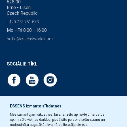
628 00
Brno - Líšeň
Czech Republic
+420 773 751 573
Mo - Fri 8:00 - 16:00
baltic@essensworld.com
SOCIĀLIE TĪKLI
ESSENS izmanto sīkdatnes
Mēs izmantojam sīkdatnes, lai analizētu apmeklējuma datus,
optimizētu vietnes darbību, piedāvātu personalizētu saturu un
nodrošinātu augstākās kvalitātes lietotāja pieredzi.