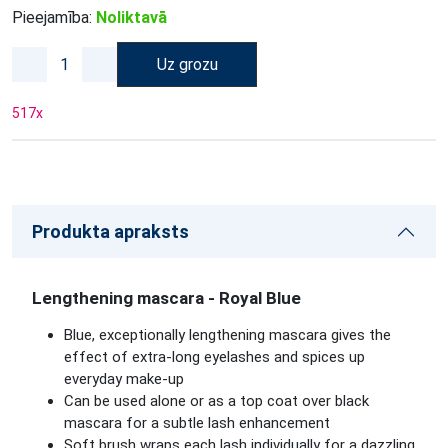
Pieejamība:
Noliktavā
Uz grozu
517
x
Produkta apraksts
Lengthening mascara - Royal Blue
Blue, exceptionally lengthening mascara gives the
effect of extra-long eyelashes and spices up
everyday make-up
Can be used alone or as a top coat over black
mascara for a subtle lash enhancement
Soft brush wraps each lash individually for a dazzling