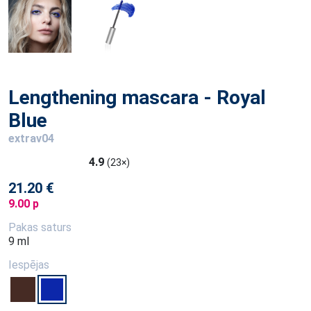
Lengthening mascara - Royal
Blue
extrav04
4.9
(23×)
21.20 €
9.00 p
Pakas saturs
9 ml
Iespējas