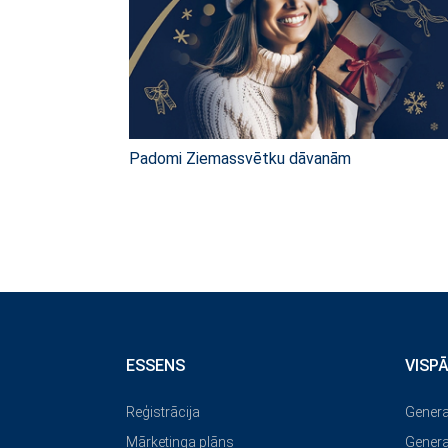
Padomi Ziemassvētku dāvanām
ESSENS
VISP
Reģistrācija
Genera
Mārketinga plāns
Genera