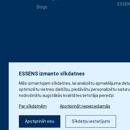
ESSEN
Blogs
ESSENS izmanto sīkdatnes
Mēs izmantojam sīkdatnes, lai analizētu apmeklējuma datu
optimizētu vietnes darbību, piedāvātu personalizētu saturu
nodrošinātu augstākās kvalitātes lietotāja pieredzi.
Par sīkdatnēm
Apstiprināt nepieciešamās
Apstiprināt visu
Sīkdatņu iestatījumi