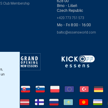
628 00
S Club Membership
Brno - Líšeň
Czech Republic
+420 773 751 573
Mo - Fri 8:00 - 16:00
baltic@essensworld.com
s,
 un