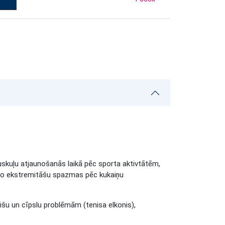
kuļu atjaunošanās laikā pēc sporta aktivtātēm,
ējo ekstremitāšu spazmas pēc kukaiņu
šu un cīpslu problēmām (tenisa elkonis),