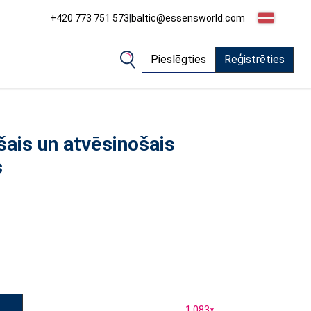
+420 773 751 573
|
baltic@essensworld.com
Pieslēgties
Reģistrēties
šais un atvēsinošais
s
1 083
x