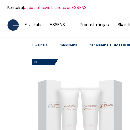
Kontakti
|
Uzsāciet savu biznesu ar ESSENS
E-veikals
ESSENS
Produktu līnijas
Skais
E-veikals
Canassens
Canassens sildošais u