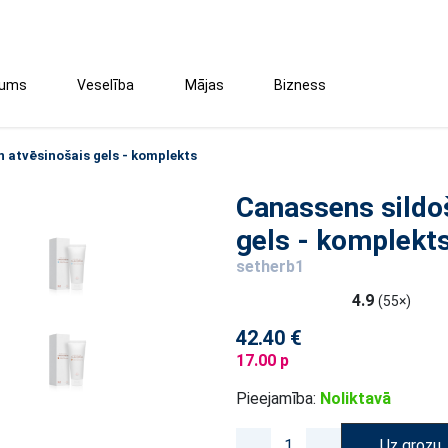
tums
Veselība
Mājas
Bizness
n atvēsinošais gels - komplekts
Canassens sildo
gels - komplekt
setherb1
4.9
(55×)
42.40 €
17.00 p
Pieejamība:
Noliktavā
Uz grozu