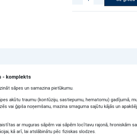
s - komplekts
z mazināt sāpes un samazina pietūkumu.
āpes akūtu traumu (kontūziju, sastiepumu, hematomu) gadījumā, mus
rtozēs vai ģipša noņemšanu, mazina smaguma sajūtu kājās un apakš
istītas ar muguras sāpēm vai sāpēm locītavu rajonā, hroniskām sai
jai, kā arī, lai atslābinātu pēc fiziskas slodzes.