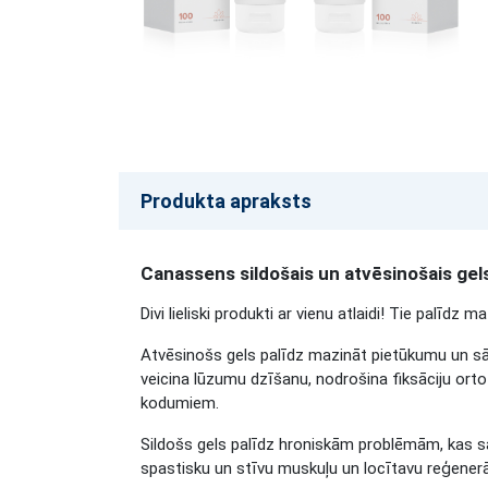
Produkta apraksts
Canassens sildošais un atvēsinošais gel
Divi lieliski produkti ar vienu atlaidi! Tie palīd
Atvēsinošs gels
palīdz mazināt pietūkumu un s
veicina lūzumu dzīšanu, nodrošina fiksāciju o
kodumiem.
Sildošs gels
palīdz hroniskām problēmām, kas sa
spastisku un stīvu muskuļu un locītavu reģenerāci