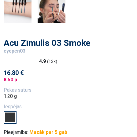
Acu Zīmulis 03 Smoke
eyepen03
4.9
(13×)
16.80 €
8.50 p
Pakas saturs
1.20 g
Iespējas
Pieejamība:
Mazāk par 5 gab