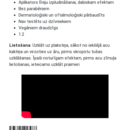
Aplikators līniju izpludināšanai, dabiskam efektam
Bez parabēniem
Dermatoloģiski un oftalmoloģiski pārbaudīts
Nav testēts uz dzīvniekiem
Vegāniem draudzīgs
1.2
Lietošana
: Uzklāt uz plakstiņa, sākot no iekšējā acu
kaktiņa un virzoties uz āru, pirms skropstu tušas
uzklāšanas. Īpaši noturīgam efektam, pirms acu zīmuļa
lietošanas, ieteicams uzklāt praimeri.