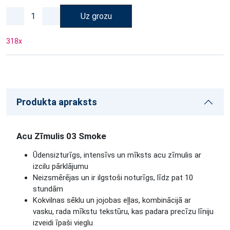
Uz grozu
318
x
Produkta apraksts
Acu Zīmulis 03 Smoke
Ūdensizturīgs, intensīvs un mīksts acu zīmulis ar
izcilu pārklājumu
Neizsmērējas un ir ilgstoši noturīgs, līdz pat 10
stundām
Kokvilnas sēklu un jojobas eļļas, kombinācijā ar
vasku, rada mīkstu tekstūru, kas padara precīzu līniju
izveidi īpaši vieglu