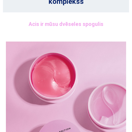
komplekss
Acis ir mūsu dvēseles spogulis