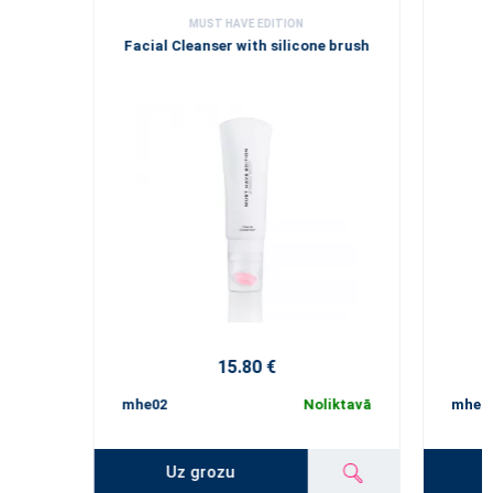
MUST HAVE EDITION
Facial Cleanser with silicone brush
15.80 €
mhe02
Noliktavā
mhe02
Uz grozu