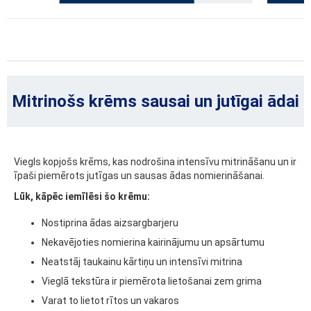
Mitrinošs krēms sausai un jutīgai ādai
Viegls kopjošs krēms, kas nodrošina intensīvu mitrināšanu un ir
īpaši piemērots jutīgas un sausas ādas nomierināšanai.
Lūk, kāpēc iemīlēsi šo krēmu:
Nostiprina ādas aizsargbarjeru
Nekavējoties nomierina kairinājumu un apsārtumu
Neatstāj taukainu kārtiņu un intensīvi mitrina
Vieglā tekstūra ir piemērota lietošanai zem grima
Varat to lietot rītos un vakaros