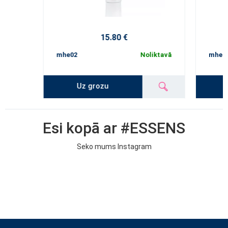
15.80 €
mhe02
Noliktavā
mhe02
Uz grozu
Esi kopā ar #ESSENS
Seko mums Instagram