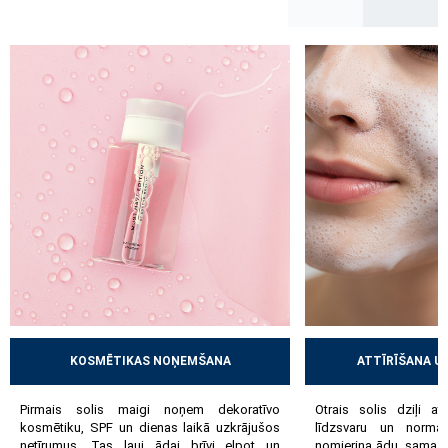
gēliem, ko papildina toniki vai rožūdens, kas palīdz atjaunot
ādas līdzsvaru. Nākamais posms ir aktīvā kopšana – serumi un
maskas: mitrinoši, pretnovecošanās, izgaismojoši vai
eksfoliējoši, kas risina konkrētas ādas vajadzības.
Noslēdzošais solis ir mitrināšana un aizsardzība ar dienas un
nakts krēmiem, barojošiem balzamiem vai aizsargkrēmiem, kas
notur mitrumu un stiprina ādas dabiskos aizsargmehānismus.
Ievērojot šos ādas kopšanas soļus, āda pakāpeniski uzlabojas,
iegūst veselīgāku izskatu un labāk tiek galā ar ikdienas slodzi.
Pārdomāta un konsekventi ievērota kopšanas rutīna var
palīdzēt novērst daudzas problēmas un saglabāt ādas veselību
ilgtermiņā.
KOSMĒTIKAS NOŅEMŠANA
ATTĪRĪŠANA U
Pirmais solis maigi noņem dekoratīvo
Otrais solis dziļi at
kosmētiku, SPF un dienas laikā uzkrājušos
līdzsvaru un norma
netīrumus. Tas ļauj ādai brīvi elpot un
nomierina ādu, samaz