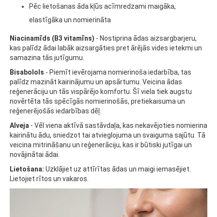
Pēc lietošanas āda kļūs acīmredzami maigāka,
elastīgāka un nomierināta
Niacinamīds (B3 vitamīns)
- Nostiprina ādas aizsargbarjeru,
kas palīdz ādai labāk aizsargāties pret ārējās vides ietekmi un
samazina tās jutīgumu.
Bisabolols
- Piemīt ievērojama nomierinoša iedarbība, tas
palīdz mazināt kairinājumu un apsārtumu. Veicina ādas
reģenerāciju un tās vispārējo komfortu. Šī viela tiek augstu
novērtēta tās spēcīgās nomierinošās, pretiekaisuma un
reģenerējošās iedarbības dēļ.
Alveja
- Vēl viena aktīvā sastāvdaļa, kas nekavējoties nomierina
kairinātu ādu, sniedzot tai atvieglojuma un svaiguma sajūtu. Tā
veicina mitrināšanu un reģenerāciju, kas ir būtiski jutīgai un
novājinātai ādai.
Lietošana:
Uzklājiet uz attīrītas ādas un maigi iemasējiet.
Lietojiet rītos un vakaros.