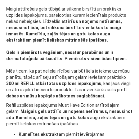
Maigi attīrošais gels tūbiņā ar silikona birstīti un praktisks
uzpildes iepakojums, pateicoties kuram iecienītais produkts
nekad nebeigsies. Līdzeklis
attīrīs un noņems netīrumus,
nesausinot ādu, bet silikona birstīte vienlaikus to maigi
iemasēs. Kumelīšu, zaļās tējas un gotu kolas augu
ekstraktiem piemīt lieliskas mitrinošās īpašības.
Gels ir piemērots vegāniem, nesatur parabēnus un ir
dermatoloģiski pārbaudīts. Piemērots visiem ādas tipiem.
Mēs ticam, ka pat nelielai rīcībai var būt liela ietekme uz mūsu
planētu, tāpēc arī seju atīrošajam gelam ieviešam praktisko
300 ml REFILL atkārtotas uzpildes iepakojumu
, kas ļaus viegli
un ātri uzpildīt iecienīto produktu. Tas ir vienkāršs solis pretī
dabas un mūsu kopīgās nākotnes saglabāšanai
.
Refill uzpildes iepakojums Must Have Edition attīrošajam
gelam.
Maigais gels attīrīs un noņems netīrumus, nesausinot
ādu
.
Kumelīšu, zaļās tējas un gotu kolas
augu ekstraktiem
piemīt lieliskas mitrinošas īpašības.
Kumelītes ekstraktam
piemīt ievērojamas