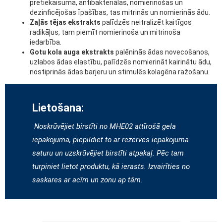
pretiekaisuma, antibakteriālas, nomierinošas un
dezinficējošas īpašības, tas mitrinās un nomierinās ādu.
Zaļās tējas ekstrakts
palīdzēs neitralizēt kaitīgos
radikāļus, tam piemīt nomierinoša un mitrinoša
iedarbība.
Gotu kola auga ekstrakts
palēninās ādas novecošanos,
uzlabos ādas elastību, palīdzēs nomierināt kairinātu ādu,
nostiprinās ādas barjeru un stimulēs kolagēna ražošanu.
Lietošana:
Noskrūvējiet birstīti no MHE02 attīrošā gela
iepakojuma, piepildiet to ar rezerves iepakojuma
saturu un uzskrūvējiet birstīti atpakaļ. Pēc tam
turpiniet lietot produktu, kā ierasts. Izvairīties no
saskares ar acīm un zonu ap tām.