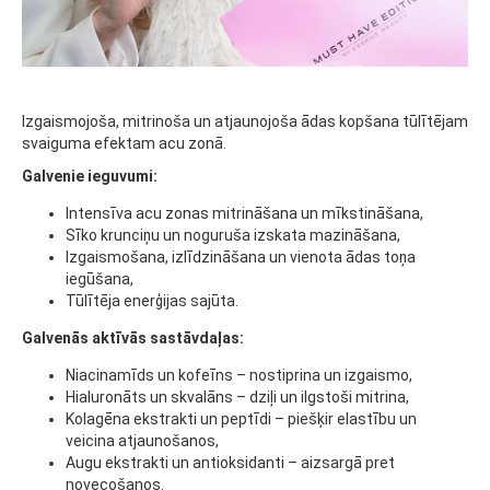
Izgaismojoša, mitrinoša un atjaunojoša ādas kopšana tūlītējam
svaiguma efektam acu zonā.
Galvenie ieguvumi:
Intensīva acu zonas mitrināšana un mīkstināšana,
Sīko krunciņu un noguruša izskata mazināšana,
Izgaismošana, izlīdzināšana un vienota ādas toņa
iegūšana,
Tūlītēja enerģijas sajūta.
Galvenās aktīvās sastāvdaļas:
Niacinamīds un kofeīns – nostiprina un izgaismo,
Hialuronāts un skvalāns – dziļi un ilgstoši mitrina,
Kolagēna ekstrakti un peptīdi – piešķir elastību un
veicina atjaunošanos,
Augu ekstrakti un antioksidanti – aizsargā pret
novecošanos.