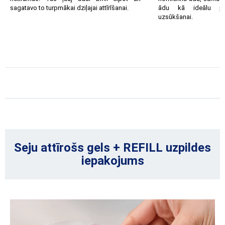
sagatavo to turpmākai dziļajai attīrīšanai.
ādu kā ideālu pa
uzsūkšanai.
Seju attīrošs gels + REFILL uzpildes
iepakojums