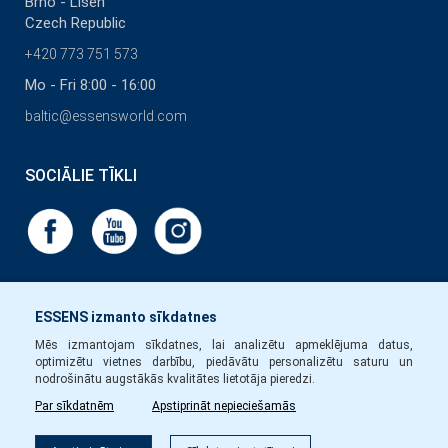
Brno - Líšeň
Czech Republic
+420 773 751 573
Mo - Fri 8:00 - 16:00
baltic@essensworld.com
SOCIĀLIE TĪKLI
ESSENS izmanto sīkdatnes
Mēs izmantojam sīkdatnes, lai analizētu apmeklējuma datus,
optimizētu vietnes darbību, piedāvātu personalizētu saturu un
nodrošinātu augstākās kvalitātes lietotāja pieredzi.
Par sīkdatnēm
Apstiprināt nepieciešamās