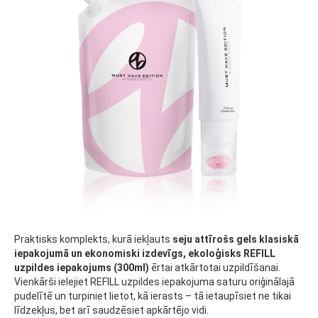
Praktisks komplekts, kurā iekļauts
seju attīrošs gels klasiskā
iepakojumā un ekonomiski izdevīgs, ekoloģisks REFILL
uzpildes iepakojums (300ml)
ērtai atkārtotai uzpildīšanai.
Vienkārši ielejiet REFILL uzpildes iepakojuma saturu oriģinālajā
pudelītē un turpiniet lietot, kā ierasts – tā ietaupīsiet ne tikai
līdzekļus, bet arī saudzēsiet apkārtējo vidi.